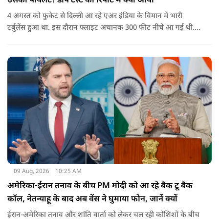
उसका पायलट! डोप टेस्ट की रिपोर्ट में क्या आया
4 अगस्त को फुकेट से दिल्ली आ रहे एअर इंडिया के विमान में भारी
टर्बुलेंस हुआ था. इस दौरान फ्लाइट अचानक 300 फीट नीचे आ गई थी.
हालांकि कई यात्रियों को चोट आई थी.
09 Aug, 2026
10:25 AM
अमेरिका-ईरान तनाव के बीच PM मोदी को आ रहे बैक टू बैक
कॉल, नेतन्याहू के बाद अब वेंस ने घुमाया फोन, जानें क्यों
ईरान-अमेरिका तनाव और शांति वार्ता को लेकर चल रही कोशिशों के बीच