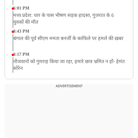
6:01 PM
मध्य प्रदेश: धार के पास भीषण सड़क हादसा, गुजरात के 6
युवकों की मौत
3:43 PM
बंगाल की पूर्व सीएम ममता बनर्जी के काफिले पर हमले की ख़बर
3:17 PM
नौजवानों को गुमराह किया जा रहा, हमारे छात्र भ्रमित न हों- हेमंत
सोरेन
2:03 PM
बारामती में निजी ट्रेनिंग विमान दुर्घटनाग्रस्त, किसी के घायल होने
ADVERTISEMENT
की कोई सूचना नहीं
12:16 PM
JPSC परीक्षा विवाद: अनशन पर बैठे छात्र नेता देवेंद्र महतो की
तबीयत बिगड़ी
10:44 AM
रांचीः छात्रों के समर्थन में विधायक जयराम महतो ने शुरू किया