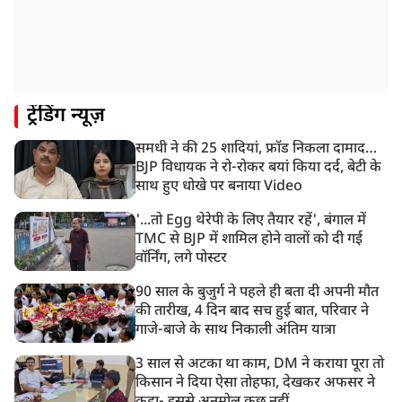
निर्जला उपवास
10:42 AM
NIA ने मलप्पुरम विस्फोटक केस में मुख्य साजिशकर्ता को
गिरफ्तार किया
8:26 AM
ट्रेंडिंग न्यूज़
PM मोदी को आया अमेरिकी उपराष्ट्रपति जेडी वेंस का फोन,
रणनीतिक मुद्दों पर हुई बात
समधी ने की 25 शादियां, फ्रॉड निकला दामाद…
8:23 AM
BJP विधायक ने रो-रोकर बयां किया दर्द, बेटी के
रांची: छात्रों और झारखंड सरकार के बीच आज होगी तीसरे दौर
साथ हुए धोखे पर बनाया Video
की बातचीत
'...तो Egg थेरेपी के लिए तैयार रहें', बंगाल में
TMC से BJP में शामिल होने वालों को दी गई
वॉर्निंग, लगे पोस्टर
90 साल के बुजुर्ग ने पहले ही बता दी अपनी मौत
की तारीख, 4 दिन बाद सच हुई बात, परिवार ने
गाजे-बाजे के साथ निकाली अंतिम यात्रा
3 साल से अटका था काम, DM ने कराया पूरा तो
किसान ने दिया ऐसा तोहफा, देखकर अफसर ने