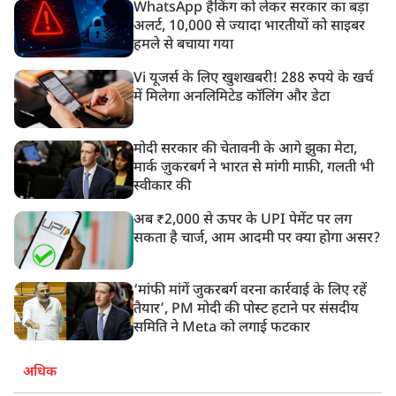
WhatsApp हैकिंग को लेकर सरकार का बड़ा
अलर्ट, 10,000 से ज्यादा भारतीयों को साइबर
हमले से बचाया गया
Vi यूजर्स के लिए खुशखबरी! 288 रुपये के खर्च
में मिलेगा अनलिमिटेड कॉलिंग और डेटा
मोदी सरकार की चेतावनी के आगे झुका मेटा,
मार्क ज़ुकरबर्ग ने भारत से मांगी माफ़ी, गलती भी
स्वीकार की
अब ₹2,000 से ऊपर के UPI पेमेंट पर लग
सकता है चार्ज, आम आदमी पर क्या होगा असर?
‘मांफी मांगें जुकरबर्ग वरना कार्रवाई के लिए रहें
तैयार’, PM मोदी की पोस्ट हटाने पर संसदीय
समिति ने Meta को लगाई फटकार
अधिक