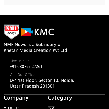
NMF News is a Subsidary of
Khetan Media Creation Pvt Ltd
Give us a Call
+91-080767 27261
Visit Our Office
D-4 1st Floor, Sector 10, Noida,
Uttar Pradesh 201301
Company
Category
About us
न्यूज