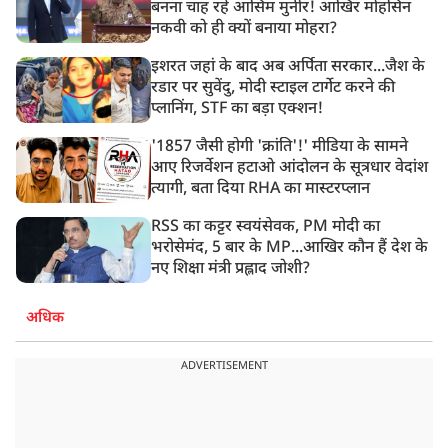
बनना चाह रहे आसिम मुनीर! आखिर मोहसिन
नकवी को ही क्यों बनाया मोहरा?
इशरत जहां के बाद अब अर्पिता सरकार...जैश के
रडार पर सुवेंदु, मोदी स्टाइल टार्गेट करने की
प्लानिंग, STF का बड़ा एक्शन!
'1857 जैसी होगी 'क्रांति'!' मीडिया के सामने
आए रिजर्वेशन हटाओ आंदोलन के सूत्रधार वेदांश
त्यागी, बता दिया RHA का मास्टरप्लान
RSS का कट्टर स्वयंसेवक, PM मोदी का
भरोसेमंद, 5 बार के MP...आखिर कौन हैं देश के
नए शिक्षा मंत्री प्रह्लाद जोशी?
अधिक
ADVERTISEMENT