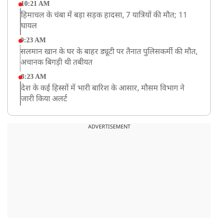
10:21 AM
हिमाचल के चंबा में बड़ा सड़क हादसा, 7 यात्रियों की मौत; 11
घायल
9:23 AM
सलमान खान के घर के बाहर ड्यूटी पर तैनात पुलिसकर्मी की मौत,
अचानक बिगड़ी थी तबीयत
8:23 AM
देश के कई हिस्सों में भारी बारिश के आसार, मौसम विभाग ने
जारी किया अलर्ट
8:20 AM
भारत समेत 5 देशों पर 100% टैरिफ
ADVERTISEMENT
8:19 AM
PM मोदी आज IIT दिल्ली के दीक्षांत समारोह में शामिल होंगे