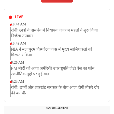
LIVE
10:44 AM
रांचीः छात्रों के समर्थन में विधायक जयराम महतो ने शुरू किया
निर्जला उपवास
10:42 AM
NIA ने मलप्पुरम विस्फोटक केस में मुख्य साजिशकर्ता को
गिरफ्तार किया
8:26 AM
PM मोदी को आया अमेरिकी उपराष्ट्रपति जेडी वेंस का फोन,
रणनीतिक मुद्दों पर हुई बात
8:23 AM
रांची: छात्रों और झारखंड सरकार के बीच आज होगी तीसरे दौर
की बातचीत
8:22 AM
देशभर में आज से 'हर घर तिरंगा' अभियान, सीएम योगी लखनऊ
ADVERTISEMENT
में करेंगे यात्रा का शुभारंभ