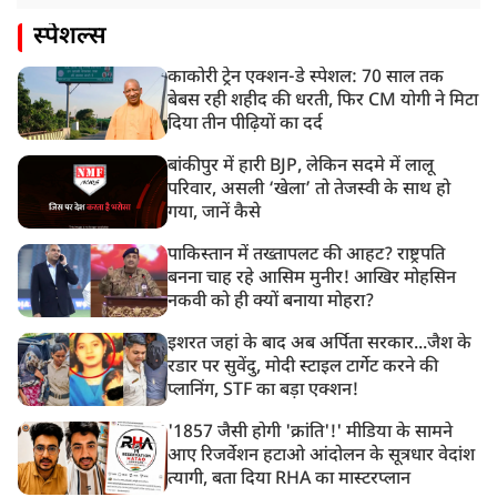
स्पेशल्स
काकोरी ट्रेन एक्शन-डे स्पेशल: 70 साल तक
बेबस रही शहीद की धरती, फिर CM योगी ने मिटा
दिया तीन पीढ़ियों का दर्द
बांकीपुर में हारी BJP, लेकिन सदमे में लालू
परिवार, असली ‘खेला’ तो तेजस्वी के साथ हो
गया, जानें कैसे
पाकिस्तान में तख्तापलट की आहट? राष्ट्रपति
बनना चाह रहे आसिम मुनीर! आखिर मोहसिन
नकवी को ही क्यों बनाया मोहरा?
इशरत जहां के बाद अब अर्पिता सरकार...जैश के
रडार पर सुवेंदु, मोदी स्टाइल टार्गेट करने की
प्लानिंग, STF का बड़ा एक्शन!
'1857 जैसी होगी 'क्रांति'!' मीडिया के सामने
आए रिजर्वेशन हटाओ आंदोलन के सूत्रधार वेदांश
त्यागी, बता दिया RHA का मास्टरप्लान