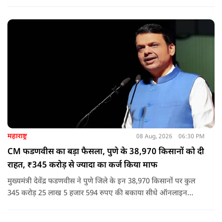
आदित्यनाथ के नेतृत्व में कानून का राज स्थापित है. 24 नवंबर 2024 की
घटना में सरकार ने यह संदेश स्पष्ट कर दिया कि चाहे कोई कितना भी बड़ा
नेता या सांसद क्यों न हो, यदि वह राज्य की शांति और सुरक्षा से खिलवाड़
करेगा, तो उसे बख्शा नहीं जाएगा.
महाराष्ट्र
08 Aug, 2026
06:30 PM
CM फडणवीस का बड़ा फैसला, पुणे के 38,970 किसानों को दी
राहत, ₹345 करोड़ से ज्यादा का कर्ज किया माफ
मुख्यमंत्री देवेंद्र फडणवीस ने पुणे जिले के इन 38,970 किसानों पर कुल
345 करोड़ 25 लाख 5 हजार 594 रुपए की बकाया सीधे ऑनलाइन
माध्यम से संबंधित बैंकों खातों में हस्तांतरित की गई.