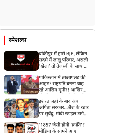
स्पेशल्स
बांकीपुर में हारी BJP, लेकिन
सदमे में लालू परिवार, असली
‘खेला’ तो तेजस्वी के साथ हो
गया, जानें कैसे
पाकिस्तान में तख्तापलट की
आहट? राष्ट्रपति बनना चाह
रहे आसिम मुनीर! आखिर
मोहसिन नकवी को ही क्यों
इशरत जहां के बाद अब
बनाया मोहरा?
अर्पिता सरकार...जैश के रडार
पर सुवेंदु, मोदी स्टाइल टार्गेट
करने की प्लानिंग, STF का
'1857 जैसी होगी 'क्रांति'!'
बड़ा एक्शन!
मीडिया के सामने आए