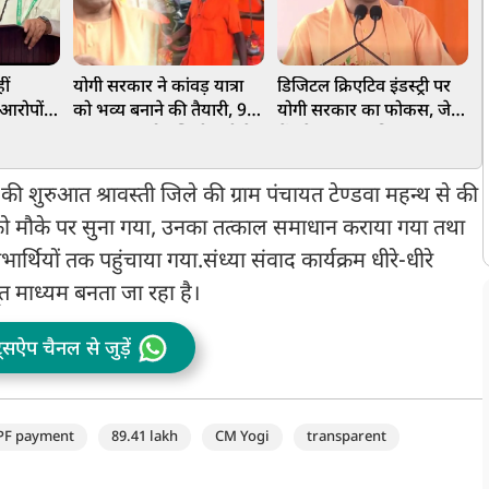
ीं
योगी सरकार ने कांवड़ यात्रा
डिजिटल क्रिएटिव इंडस्ट्री पर
स
आरोपों
को भव्य बनाने की तैयारी, 9-
योगी सरकार का फोकस, जेवर
क
पलटवार,
10 अगस्त को पश्चिमी यूपी के
में बनेगा अत्याधुनिक
ख
ं के साथ
सात जिलों में कांवड़ियों का
एवीजीएक्स-एक्सआर पार्क
य
होगा पुष्पवर्षा से स्वागत
म की शुरुआत श्रावस्ती जिले की ग्राम पंचायत टेण्डवा महन्थ से की
ओं को मौके पर सुना गया, उनका तत्काल समाधान कराया गया तथा
्थियों तक पहुंचाया गया.संध्या संवाद कार्यक्रम धीरे-धीरे
माध्यम बनता जा रहा है।
ट्सऐप चैनल से जुड़ें
PF payment
89.41 lakh
CM Yogi
transparent