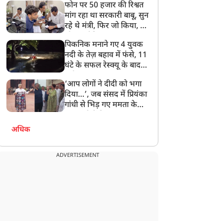
फोन पर 50 हजार की रिश्वत
बेटी को गोद लें प्रधानमंत्री
मांग रहा था सरकारी बाबू, सुन
रहे थे मंत्री, फिर जो किया, वो
सोशल मीडिया पर छा गया
पिकनिक मनाने गए 4 युवक
नदी के तेज़ बहाव में फंसे, 11
घंटे के सफल रेस्क्यू के बाद
बची जान
‘आप लोगों ने दीदी को भगा
दिया…’, जब संसद में प्रियंका
गांधी से भिड़ गए ममता के
सांसद, देखें दिलचस्प Video
अधिक
ADVERTISEMENT