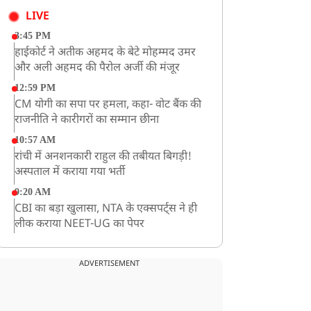
LIVE
3:45 PM
हाईकोर्ट ने अतीक अहमद के बेटे मोहम्मद उमर
और अली अहमद की पैरोल अर्जी की मंजूर
12:59 PM
CM योगी का सपा पर हमला, कहा- वोट बैंक की
राजनीति ने कारीगरों का सम्मान छीना
10:57 AM
रांची में अनशनकारी राहुल की तबीयत बिगड़ी!
अस्पताल में कराया गया भर्ती
9:20 AM
CBI का बड़ा खुलासा, NTA के एक्सपर्ट्स ने ही
लीक कराया NEET-UG का पेपर
8:19 AM
उत्तराखंड: हरिद्वार में गंगा उफान पर, जलस्तर में
ADVERTISEMENT
बढ़ोतरी
8:18 AM