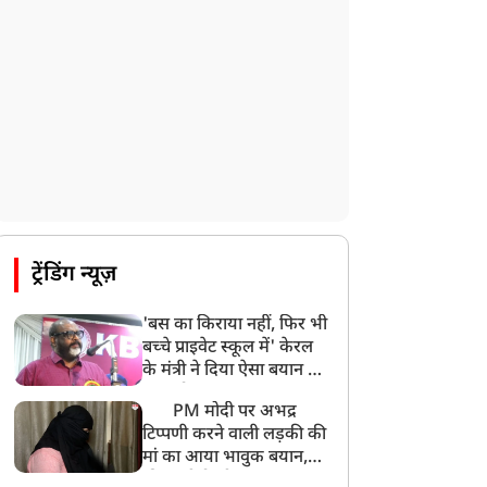
UP: लखनऊ में चलती कार में लगी आग, युवक
की जिंदा जलकर मौत
ट्रेंडिंग न्यूज़
'बस का किराया नहीं, फिर भी
बच्चे प्राइवेट स्कूल में' केरल
के मंत्री ने दिया ऐसा बयान की
खड़ा हो गया बड़ा बवाल
PM मोदी पर अभद्र
टिप्पणी करने वाली लड़की की
मां का आया भावुक बयान,
की अजीबोगरीब मांग, कहा-