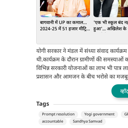
बागवानी में UP का कमाल…
'एक भी स्कूल बंद नह
2024-25 में 51 हजार मीट्रिक
हुआ'... अखिलेश के 
टन मशरूम का उत्पादन कर
पर योगी सरकार का 
रचा कीर्तिमान, बना नंबर वन
संदीप सिंह ने आंकड़ो
दिया जवाब
योगी सरकार ने मंडल में संध्या संवाद कार्यक्र
थी.कार्यक्रम के दौरान ग्रामीणों की समस्या
विभिन्न सरकारी योजनाओं का लाभ भी पात्र लाभार
प्रशासन और आमजन के बीच भरोसे का मजबूत 
व्हॉ
Tags
Prompt resolution
Yogi government
G
accountable
Sandhya Samvad