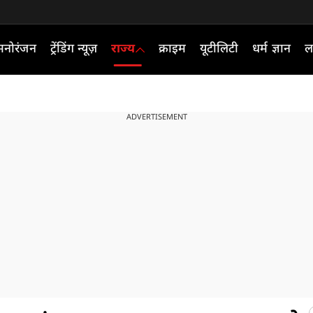
मनोरंजन
ट्रेंडिंग न्यूज़
राज्य
क्राइम
यूटीलिटी
धर्म ज्ञान
ल
ADVERTISEMENT