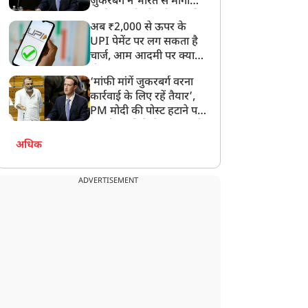
ज़ुकरबर्ग ने भारत से मांगी
माफ़ी, गलती भी स्वीकार की
अब ₹2,000 से ऊपर के
UPI पेमेंट पर लग सकता है
दन को प्रभावित कर 25
डेयरी कॉन्क्लेव-2026: दुग्ध
चार्ज, आम आदमी पर क्या
रोड़ जनता के हितों के साथ
उत्पादन में उत्तर प्रदेश देश में
होगा असर?
‘मांफी मांगें जुकरबर्ग वरना
िलवाड़ कर रहा विपक्षः CM
प्रथम, 2.25 लाख रोजगार
कार्रवाई के लिए रहें तैयार’,
ोगी
सृजित
PM मोदी की पोस्ट हटाने पर
संसदीय समिति ने Meta को
लगाई फटकार
अधिक
ADVERTISEMENT