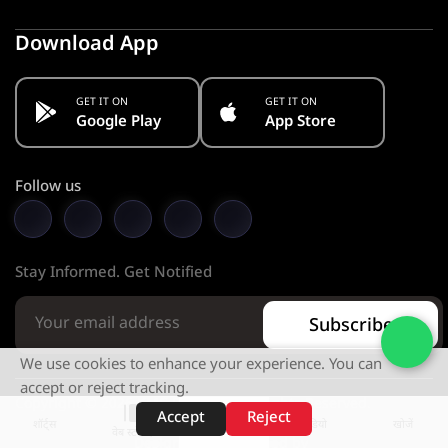
Download App
GET IT ON
GET IT ON
Google Play
App Store
Follow us
Stay Informed. Get Notified
Subscribe
We use cookies to enhance your experience. You can
accept or reject tracking.
Copyright © 2026 KMC PVT. LTD. All Rights Reserved.
Accept
Reject
शॉर्ट्स
होम
वीडियो
खोजें
वेब स्टोरीज़
Designed & Developed by