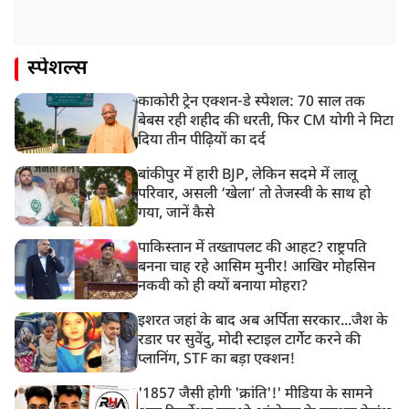
स्पेशल्स
काकोरी ट्रेन एक्शन-डे स्पेशल: 70 साल तक
बेबस रही शहीद की धरती, फिर CM योगी ने मिटा
दिया तीन पीढ़ियों का दर्द
बांकीपुर में हारी BJP, लेकिन सदमे में लालू
परिवार, असली ‘खेला’ तो तेजस्वी के साथ हो
गया, जानें कैसे
पाकिस्तान में तख्तापलट की आहट? राष्ट्रपति
बनना चाह रहे आसिम मुनीर! आखिर मोहसिन
नकवी को ही क्यों बनाया मोहरा?
इशरत जहां के बाद अब अर्पिता सरकार...जैश के
रडार पर सुवेंदु, मोदी स्टाइल टार्गेट करने की
प्लानिंग, STF का बड़ा एक्शन!
'1857 जैसी होगी 'क्रांति'!' मीडिया के सामने