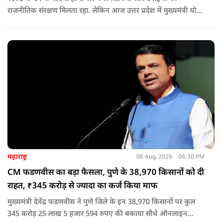
राजनीतिक संरक्षण मिलता रहा. लेकिन आज उत्तर प्रदेश में मुख्यमंत्री योगी
आदित्यनाथ के नेतृत्व में कानून का राज स्थापित है. 24 नवंबर 2024 की
घटना में सरकार ने यह संदेश स्पष्ट कर दिया कि चाहे कोई कितना भी बड़ा
नेता या सांसद क्यों न हो, यदि वह राज्य की शांति और सुरक्षा से खिलवाड़
करेगा, तो उसे बख्शा नहीं जाएगा.
महाराष्ट्र
08 Aug, 2026
06:30 PM
CM फडणवीस का बड़ा फैसला, पुणे के 38,970 किसानों को दी
राहत, ₹345 करोड़ से ज्यादा का कर्ज किया माफ
मुख्यमंत्री देवेंद्र फडणवीस ने पुणे जिले के इन 38,970 किसानों पर कुल
345 करोड़ 25 लाख 5 हजार 594 रुपए की बकाया सीधे ऑनलाइन