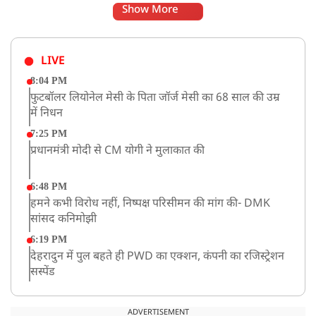
Show More
LIVE
8:04 PM
फुटबॉलर लियोनेल मेसी के पिता जॉर्ज मेसी का 68 साल की उम्र
में निधन
7:25 PM
प्रधानमंत्री मोदी से CM योगी ने मुलाकात की
6:48 PM
हमने कभी विरोध नहीं, निष्पक्ष परिसीमन की मांग की- DMK
सांसद कनिमोझी
6:19 PM
देहरादुन में पुल बहते ही PWD का एक्शन, कंपनी का रजिस्ट्रेशन
सस्पेंड
3:09 PM
खराब मौसम की चेतावनी के कारण अमरनाथ यात्रा स्थगित
ADVERTISEMENT