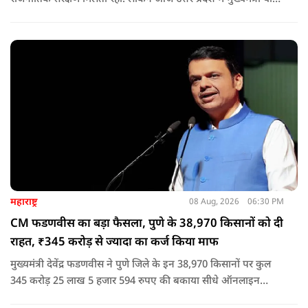
आदित्यनाथ के नेतृत्व में कानून का राज स्थापित है. 24 नवंबर 2024 की
घटना में सरकार ने यह संदेश स्पष्ट कर दिया कि चाहे कोई कितना भी बड़ा
नेता या सांसद क्यों न हो, यदि वह राज्य की शांति और सुरक्षा से खिलवाड़
करेगा, तो उसे बख्शा नहीं जाएगा.
महाराष्ट्र
08 Aug, 2026
06:30 PM
CM फडणवीस का बड़ा फैसला, पुणे के 38,970 किसानों को दी
राहत, ₹345 करोड़ से ज्यादा का कर्ज किया माफ
मुख्यमंत्री देवेंद्र फडणवीस ने पुणे जिले के इन 38,970 किसानों पर कुल
345 करोड़ 25 लाख 5 हजार 594 रुपए की बकाया सीधे ऑनलाइन
माध्यम से संबंधित बैंकों खातों में हस्तांतरित की गई.