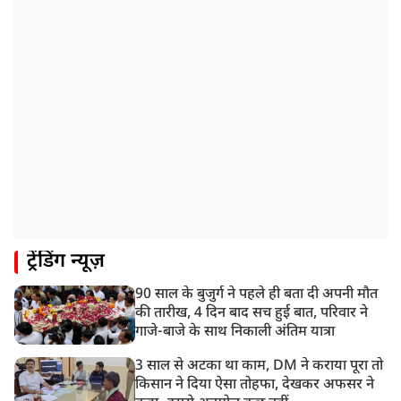
2:51 PM
JPSC-JSSC को लेकर बेनतीजा रही सरकार और छात्रों के बीच
दूसरे दौर की बातचीत, आंदोलन तेज
1:55 PM
प्रयागराज पहुंचे राहुल गांधी, ‘छात्रों की गूंज’ कार्यक्रम में होंगे
शामिल
12:47 PM
मेरठ में CM योगी आदित्यनाथ ने कांवड़ यात्रियों का किया स्वागत
11:04 AM
ट्रेंडिंग न्यूज़
असम बाढ़: 13 जिलों में 15 लाख से ज्यादा लोग प्रभावित, मृतकों
की संख्या 98 तक पहुंची
90 साल के बुजुर्ग ने पहले ही बता दी अपनी मौत
10:21 AM
की तारीख, 4 दिन बाद सच हुई बात, परिवार ने
हिमाचल के चंबा में बड़ा सड़क हादसा, 7 यात्रियों की मौत; 11
गाजे-बाजे के साथ निकाली अंतिम यात्रा
घायल
3 साल से अटका था काम, DM ने कराया पूरा तो
किसान ने दिया ऐसा तोहफा, देखकर अफसर ने