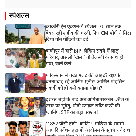
स्पेशल्स
काकोरी ट्रेन एक्शन-डे स्पेशल: 70 साल तक
बेबस रही शहीद की धरती, फिर CM योगी ने मिटा
दिया तीन पीढ़ियों का दर्द
बांकीपुर में हारी BJP, लेकिन सदमे में लालू
परिवार, असली ‘खेला’ तो तेजस्वी के साथ हो
गया, जानें कैसे
पाकिस्तान में तख्तापलट की आहट? राष्ट्रपति
बनना चाह रहे आसिम मुनीर! आखिर मोहसिन
नकवी को ही क्यों बनाया मोहरा?
इशरत जहां के बाद अब अर्पिता सरकार...जैश के
रडार पर सुवेंदु, मोदी स्टाइल टार्गेट करने की
प्लानिंग, STF का बड़ा एक्शन!
'1857 जैसी होगी 'क्रांति'!' मीडिया के सामने
आए रिजर्वेशन हटाओ आंदोलन के सूत्रधार वेदांश