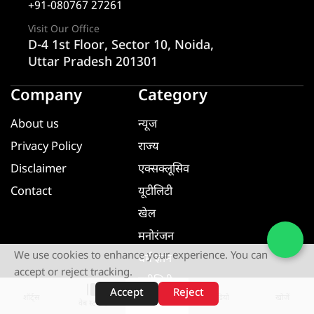
+91-080767 27261
Visit Our Office
D-4 1st Floor, Sector 10, Noida,
Uttar Pradesh 201301
Company
Category
About us
न्यूज
Privacy Policy
राज्य
Disclaimer
एक्सक्लूसिव
Contact
यूटीलिटी
खेल
मनोरंजन
We use cookies to enhance your experience. You can
धर्म ज्ञान
accept or reject tracking.
यूटीलिटी
Accept
Reject
शॉर्ट्स
होम
वीडियो
खोजें
वेब स्टोरीज़