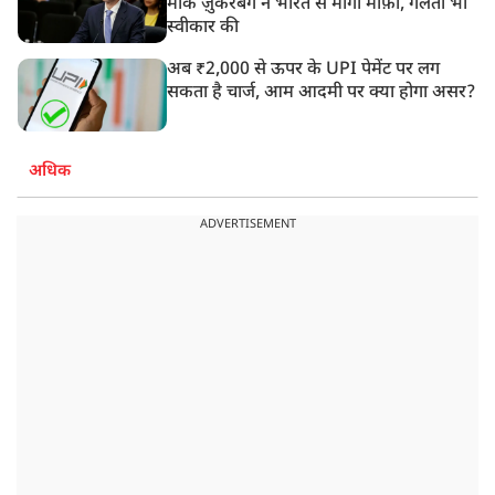
मार्क ज़ुकरबर्ग ने भारत से मांगी माफ़ी, गलती भी
स्वीकार की
अब ₹2,000 से ऊपर के UPI पेमेंट पर लग
सकता है चार्ज, आम आदमी पर क्या होगा असर?
अधिक
ADVERTISEMENT