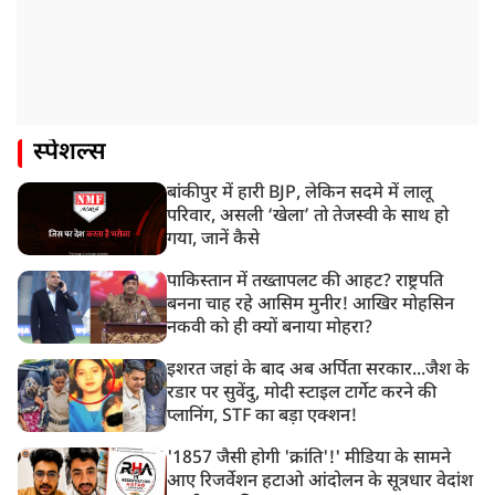
स्पेशल्स
बांकीपुर में हारी BJP, लेकिन सदमे में लालू
परिवार, असली ‘खेला’ तो तेजस्वी के साथ हो
गया, जानें कैसे
पाकिस्तान में तख्तापलट की आहट? राष्ट्रपति
बनना चाह रहे आसिम मुनीर! आखिर मोहसिन
नकवी को ही क्यों बनाया मोहरा?
इशरत जहां के बाद अब अर्पिता सरकार...जैश के
रडार पर सुवेंदु, मोदी स्टाइल टार्गेट करने की
प्लानिंग, STF का बड़ा एक्शन!
'1857 जैसी होगी 'क्रांति'!' मीडिया के सामने
आए रिजर्वेशन हटाओ आंदोलन के सूत्रधार वेदांश