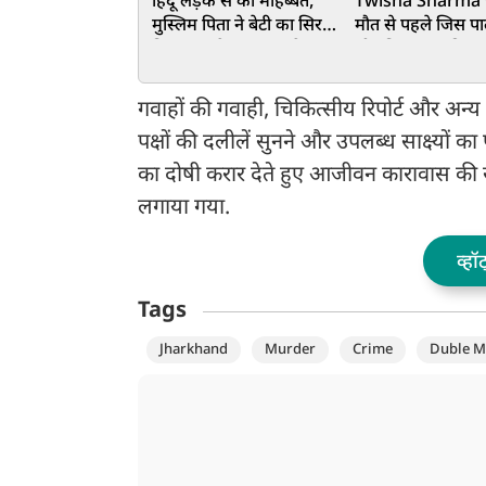
हिंदू लड़के से की मोहब्बत,
Twisha Sharma 
मुस्लिम पिता ने बेटी का सिर
मौत से पहले जिस पार्
किया तन से जुदा, शव के
थी ट्विशा, उसकी 
टुकड़े-टुकड़े कर ट्रेन में फेंका
फुटेज लेने पहुंचे थे 
गिरिबाला के 5 वकी
गवाहों की गवाही, चिकित्सीय रिपोर्ट और अन्
पक्षों की दलीलें सुनने और उपलब्ध साक्ष्यों क
का दोषी करार देते हुए आजीवन कारावास की 
लगाया गया.
व्हॉ
Tags
Jharkhand
Murder
Crime
Duble M