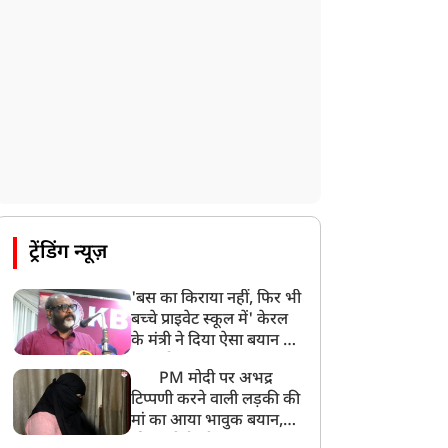
हिमाचल के चंबा में बड़ा सड़क हादसा, 7 यात्रियों
की मौत; 11 घायल
9:23 AM
सलमान खान के घर के बाहर ड्यूटी पर तैनात
पुलिसकर्मी की मौत, अचानक बिगड़ी थी तबीयत
8:23 AM
देश के कई हिस्सों में भारी बारिश के आसार,
मौसम विभाग ने जारी किया अलर्ट
8:20 AM
भारत समेत 5 देशों पर 100% टैरिफ
ट्रेंडिंग न्यूज़
8:19 AM
'बस का किराया नहीं, फिर भी
PM मोदी आज IIT दिल्ली के दीक्षांत समारोह में
बच्चे प्राइवेट स्कूल में' केरल
शामिल होंगे
के मंत्री ने दिया ऐसा बयान की
खड़ा हो गया बड़ा बवाल
PM मोदी पर अभद्र
टिप्पणी करने वाली लड़की की
मां का आया भावुक बयान,
की अजीबोगरीब मांग, कहा-