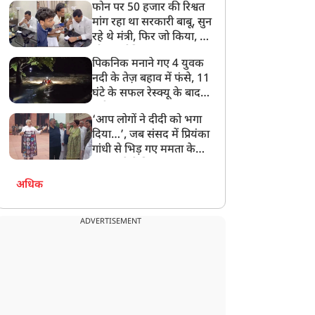
फोन पर 50 हजार की रिश्वत
बेटी को गोद लें प्रधानमंत्री
मांग रहा था सरकारी बाबू, सुन
रहे थे मंत्री, फिर जो किया, वो
सोशल मीडिया पर छा गया
पिकनिक मनाने गए 4 युवक
नदी के तेज़ बहाव में फंसे, 11
घंटे के सफल रेस्क्यू के बाद
बची जान
‘आप लोगों ने दीदी को भगा
दिया…’, जब संसद में प्रियंका
गांधी से भिड़ गए ममता के
सांसद, देखें दिलचस्प Video
अधिक
ADVERTISEMENT