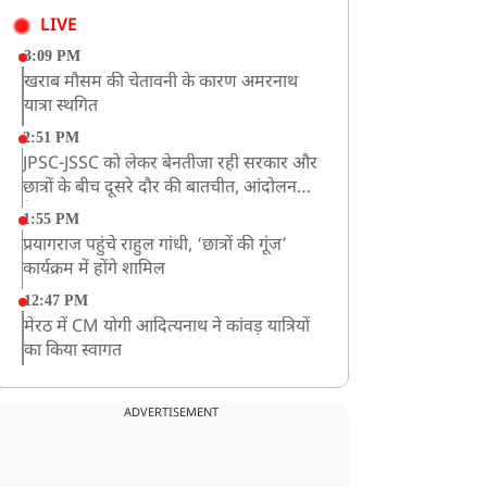
LIVE
3:09 PM
खराब मौसम की चेतावनी के कारण अमरनाथ
यात्रा स्थगित
2:51 PM
JPSC-JSSC को लेकर बेनतीजा रही सरकार और
छात्रों के बीच दूसरे दौर की बातचीत, आंदोलन
तेज
1:55 PM
प्रयागराज पहुंचे राहुल गांधी, ‘छात्रों की गूंज’
कार्यक्रम में होंगे शामिल
12:47 PM
मेरठ में CM योगी आदित्यनाथ ने कांवड़ यात्रियों
का किया स्वागत
11:04 AM
असम बाढ़: 13 जिलों में 15 लाख से ज्यादा लोग
ADVERTISEMENT
प्रभावित, मृतकों की संख्या 98 तक पहुंची
10:21 AM