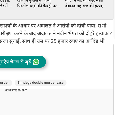
Case:
खरगोन पुलिस का देसी
कोटा में मठ के अंदर महंत
द
लर में गई
पिस्तौल-कट्टों की फैक्ट्री पर
देवानंद महाराज की हत्या,
म
CCTV
छापा, 2.75 लाख का सामान
इलाके में फैली सनसनी
न
सास
जब्त
त
ल
य साक्ष्यों के आधार पर अदालत ने आरोपी को दोषी पाया. सभी
ा परीक्षण करने के बाद अदालत ने नवीन भेंगरा को दोहरे हत्याकांड
सजा सुनाई. साथ ही उस पर 25 हजार रुपए का अर्थदंड भी
ट्सऐप चैनल से जुड़ें
urder
Simdega double murder case
ADVERTISEMENT