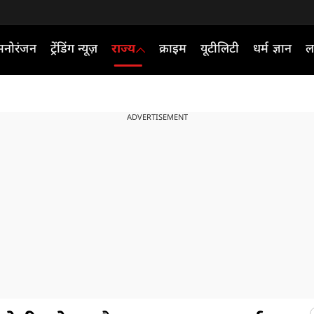
मनोरंजन
ट्रेंडिंग न्यूज़
राज्य
क्राइम
यूटीलिटी
धर्म ज्ञान
ल
ADVERTISEMENT