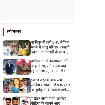
स्पेशल्स
बांकीपुर में हारी BJP, लेकिन
सदमे में लालू परिवार, असली
‘खेला’ तो तेजस्वी के साथ हो
गया, जानें कैसे
पाकिस्तान में तख्तापलट की
आहट? राष्ट्रपति बनना चाह
रहे आसिम मुनीर! आखिर
मोहसिन नकवी को ही क्यों
इशरत जहां के बाद अब
बनाया मोहरा?
अर्पिता सरकार...जैश के रडार
पर सुवेंदु, मोदी स्टाइल टार्गेट
करने की प्लानिंग, STF का
'1857 जैसी होगी 'क्रांति'!'
बड़ा एक्शन!
मीडिया के सामने आए