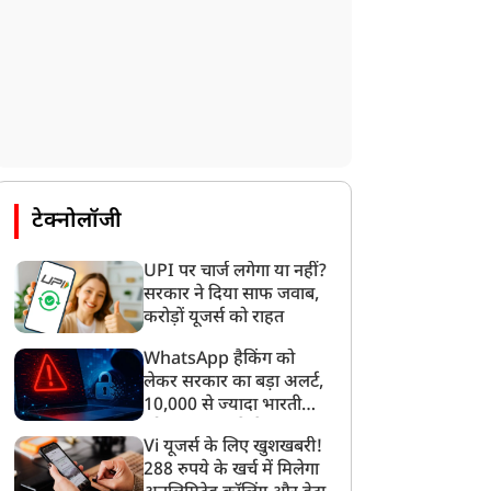
ो शख्स, एक गर्लफ्रेंड...इश्क
पुणे की सिया ने रची ‘सोनम’
ें फूंक दी पूरी बिल्डिंग...लगी
जैसी साजिश, प्रेमी के साथ
हीं, लगाई गई थी दिल्ली के
मिलकर मंगेतर का मर्डर, 400
ुगलकाबाद में आग, हुआ बड़ा
फीट गहरी खाई में फेंका
खुलासा
टेक्नोलॉजी
UPI पर चार्ज लगेगा या नहीं?
सरकार ने दिया साफ जवाब,
करोड़ों यूजर्स को राहत
WhatsApp हैकिंग को
लेकर सरकार का बड़ा अलर्ट,
10,000 से ज्यादा भारतीयों
को साइबर हमले से बचाया
Vi यूजर्स के लिए खुशखबरी!
गया
288 रुपये के खर्च में मिलेगा