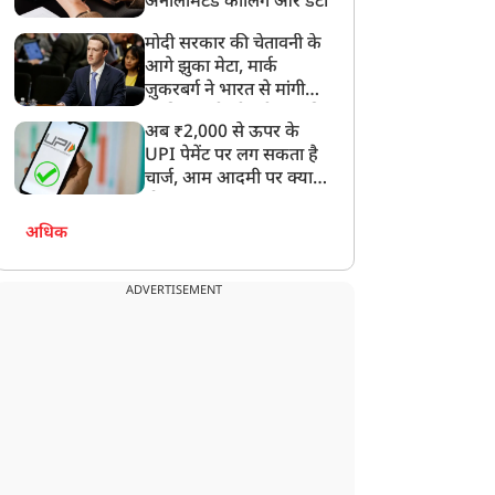
अनलिमिटेड कॉलिंग और डेटा
मोदी सरकार की चेतावनी के
आगे झुका मेटा, मार्क
ज़ुकरबर्ग ने भारत से मांगी
माफ़ी, गलती भी स्वीकार की
अब ₹2,000 से ऊपर के
UPI पेमेंट पर लग सकता है
चार्ज, आम आदमी पर क्या
होगा असर?
अधिक
ADVERTISEMENT