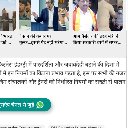
…’ भारत
"पतन की कगार पर
आम पैसेंजर की तरह मंत्री ने
 को भा
मुल्क...इससे पेट नहीं भरेगा",
किया सरकारी बसों में सफर,
ब
ा
भारत को कोस रहे
तभी ऐसा क्या हुआ, कंडक्टर
ज
वायरल हो
पाकिस्तानियों को सिंगापुर के
ने कहा- नीचे उतरो
डिप्लोमेट ने लताड़ा
ल
 इंडस्ट्री में पारदर्शिता और जवाबदेही बढ़ाने की दिशा में
ों में इन नियमों का कितना प्रभाव पड़ता है, इस पर सभी की नजर
म संचालकों और ट्रेनरों को निर्धारित नियमों का सख्ती से पालन
ट्सऐप चैनल से जुड़ें