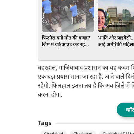
फिटनेस बनी मौत की वजह?
‘शांति और प्राइवेसी
जिम में वर्कआउट कर रहे
आई अमेरिकी महिला
SOG अधिकारी की अचानक
गए यहां के घर, बताय
मौत, हर कोई हैरान
अमेरिका से बेहतर, 
गया Video
बहरहाल, गाजियाबाद प्रशासन का यह कदम फिटनेस
एक बड़ा प्रयास माना जा रहा है. आने वाले दिन
रहेगी. फिलहाल इतना तय है कि अब जिले में जि
करना होगा.
व्हॉ
Tags