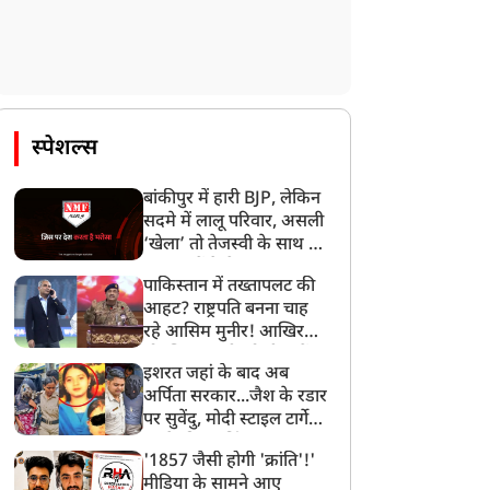
जब गार्ड ऑफ ऑनर के दौरान
बिहार में प्रोटेस्ट के बीच आंसू
स्पेशल्स
िहार के राज्यपाल लेफ्टिनेंट
गैस का 'टेस्ट' करने पहुंचा
नरल हसनैन ने पकड़़ ली
लड़का, फिर बोला- 'कड़क
बांकीपुर में हारी BJP, लेकिन
जवान की गलती, ऑन स्पॉट
माल है Guys', वीडियो
सदमे में लालू परिवार, असली
गा दी क्लास!
वायरल
‘खेला’ तो तेजस्वी के साथ हो
गया, जानें कैसे
पाकिस्तान में तख्तापलट की
आहट? राष्ट्रपति बनना चाह
रहे आसिम मुनीर! आखिर
मोहसिन नकवी को ही क्यों
इशरत जहां के बाद अब
बनाया मोहरा?
अर्पिता सरकार...जैश के रडार
पर सुवेंदु, मोदी स्टाइल टार्गेट
करने की प्लानिंग, STF का
'1857 जैसी होगी 'क्रांति'!'
बड़ा एक्शन!
मीडिया के सामने आए