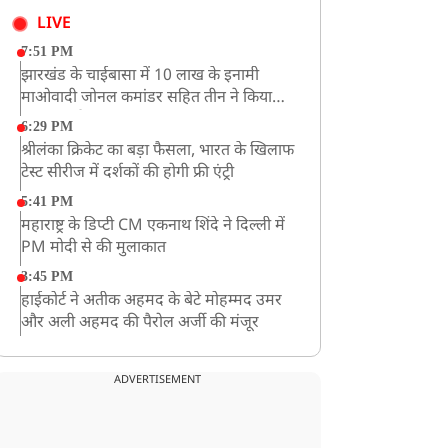
LIVE
7:51 PM
झारखंड के चाईबासा में 10 लाख के इनामी
माओवादी जोनल कमांडर सहित तीन ने किया
आत्मसमर्पण
6:29 PM
श्रीलंका क्रिकेट का बड़ा फैसला, भारत के खिलाफ
टेस्ट सीरीज में दर्शकों की होगी फ्री एंट्री
5:41 PM
महाराष्ट्र के डिप्टी CM एकनाथ शिंदे ने दिल्ली में
PM मोदी से की मुलाकात
3:45 PM
हाईकोर्ट ने अतीक अहमद के बेटे मोहम्मद उमर
और अली अहमद की पैरोल अर्जी की मंजूर
12:59 PM
CM योगी का सपा पर हमला, कहा- वोट बैंक की
ADVERTISEMENT
राजनीति ने कारीगरों का सम्मान छीना
10:57 AM