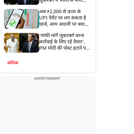
ज़ुकरबर्ग ने भारत से मांगी
माफ़ी, गलती भी स्वीकार की
अब ₹2,000 से ऊपर के
UPI पेमेंट पर लग सकता है
चार्ज, आम आदमी पर क्या
होगा असर?
‘मांफी मांगें जुकरबर्ग वरना
कार्रवाई के लिए रहें तैयार’,
PM मोदी की पोस्ट हटाने पर
संसदीय समिति ने Meta को
लगाई फटकार
अधिक
ADVERTISEMENT
ट्रेंडिंग न्यूज़
ट्रेंडिंग न्यूज़