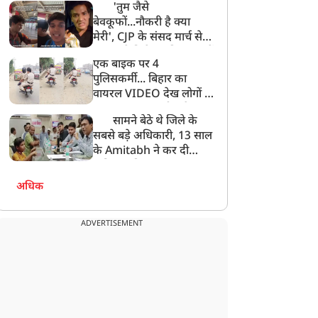
'तुम जैसे
बेवकूफों...नौकरी है क्या
मेरी', CJP के संसद मार्च से
गायब रहे विजेता दहिया, छात्रों
एक बाइक पर 4
के सवाल पर मिला ये जवाब!
पुलिसकर्मी... बिहार का
वायरल VIDEO देख लोगों ने
पूछा-क्या इनका भी कटेगा
सामने बेठे थे जिले के
चालान?
सबसे बड़े अधिकारी, 13 साल
के Amitabh ने कर दी
कमिशन की बात!
अधिक
ADVERTISEMENT