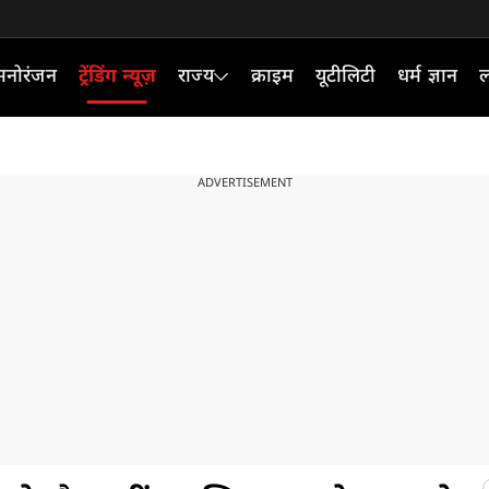
मनोरंजन
ट्रेंडिंग न्यूज़
राज्य
क्राइम
यूटीलिटी
धर्म ज्ञान
ल
ADVERTISEMENT