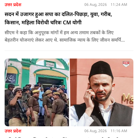
उत्तर प्रदेश
06 Aug, 2026
11:24 AM
सदन में उजागर हुआ सपा का दलित-पिछड़ा, युवा, गरीब,
किसान, महिला विरोधी चरित्रः CM योगी
सीएम ने कहा कि अनुपूरक मांगों में हम अन्य तमाम तबकों के लिए
बेहतरीन योजनाएं लेकर आए थे. सामाजिक न्याय के लिए जीवन समर्पित
करने वाले महापुरुष बाबा साहेब भीमराव आंबेडकर, महर्षि वाल्मीकि, संत
शिरोमणि रविदास, संत ज्योतिबा फुले, शाहूजी महाराज, लोकमाता
अहिल्या बाई होल्कर आदि की मूर्तियों पर छाजन, पार्क, बाउंड्रीवाल के
लिए हमने 407 करोड़ रुपये का प्रावधान किया है. यह बजट पास न हो,
इसके लिए समाजवादी पार्टी ने सदन की कार्यवाही को बाधित किया और
लगातार व्यवधान पैदा करने का प्रयास किया.
उत्तर प्रदेश
06 Aug, 2026
11:16 AM