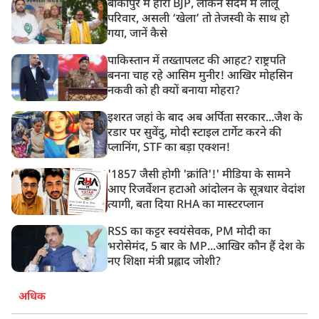
बांकीपुर में हारी BJP, लेकिन सदमे में लालू
परिवार, असली ‘खेला’ तो तेजस्वी के साथ हो
गया, जानें कैसे
पाकिस्तान में तख्तापलट की आहट? राष्ट्रपति
बनना चाह रहे आसिम मुनीर! आखिर मोहसिन
नकवी को ही क्यों बनाया मोहरा?
इशरत जहां के बाद अब अर्पिता सरकार...जैश के
रडार पर सुवेंदु, मोदी स्टाइल टार्गेट करने की
प्लानिंग, STF का बड़ा एक्शन!
'1857 जैसी होगी 'क्रांति'!' मीडिया के सामने
आए रिजर्वेशन हटाओ आंदोलन के सूत्रधार वेदांश
त्यागी, बता दिया RHA का मास्टरप्लान
RSS का कट्टर स्वयंसेवक, PM मोदी का
भरोसेमंद, 5 बार के MP...आखिर कौन हैं देश के
नए शिक्षा मंत्री प्रह्लाद जोशी?
अधिक