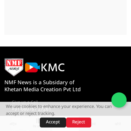
NMF News is a Subsidary of
Khetan Media Creation Pvt Ltd
Give us a Call
We use cookies to enhance your experience. You can
+91-080767 27261
accept or reject tracking.
Visit Our Office
Accept
Reject
शॉर्ट्स
होम
वीडियो
खोजें
D-4 1st Floor, Sector 10, Noida,
वेब स्टोरीज़