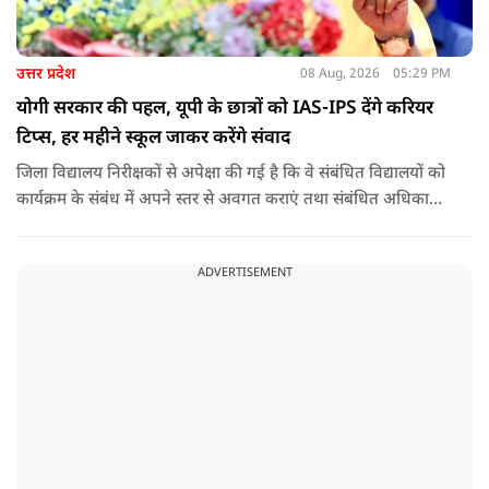
उत्तर प्रदेश
08 Aug, 2026
05:29 PM
योगी सरकार की पहल, यूपी के छात्रों को IAS-IPS देंगे करियर
टिप्स, हर महीने स्कूल जाकर करेंगे संवाद
जिला विद्यालय निरीक्षकों से अपेक्षा की गई है कि वे संबंधित विद्यालयों को
कार्यक्रम के संबंध में अपने स्तर से अवगत कराएं तथा संबंधित अधिकारी
और विद्यालय के प्रबंध तंत्र के बीच आवश्यक समन्वय स्थापित कराएं,
ताकि कार्यक्रम का सुचारु एवं प्रभावी संचालन सुनिश्चित हो सके. अपर
ADVERTISEMENT
मुख्य सचिव, माध्यमिक शिक्षा, पार्थ सारथी सेन शर्मा ने बताया कि मुख्य
सचिव, उत्तर प्रदेश शासन, की ओर से सभी जिलाधिकारियों को जारी
निर्देश में कहा गया है कि प्रत्येक जिले में तैनात आईएएस, आईपीएस, और
आईएफएस के युवा अधिकारी हर माह कम से कम एक इंटरमीडिएट स्तर
के विद्यालय का भ्रमण कर विद्यार्थियों के साथ संवाद स्थापित करें.