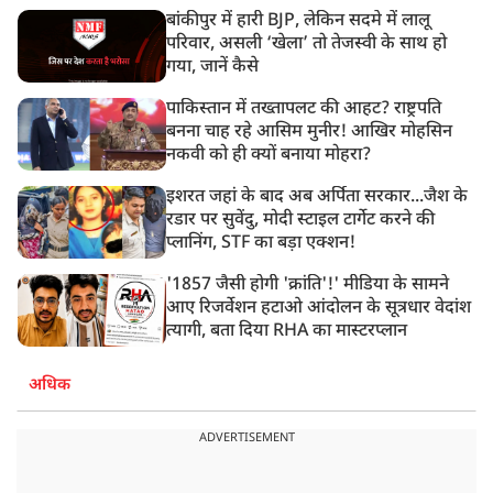
बांकीपुर में हारी BJP, लेकिन सदमे में लालू
परिवार, असली ‘खेला’ तो तेजस्वी के साथ हो
गया, जानें कैसे
पाकिस्तान में तख्तापलट की आहट? राष्ट्रपति
बनना चाह रहे आसिम मुनीर! आखिर मोहसिन
नकवी को ही क्यों बनाया मोहरा?
इशरत जहां के बाद अब अर्पिता सरकार...जैश के
रडार पर सुवेंदु, मोदी स्टाइल टार्गेट करने की
प्लानिंग, STF का बड़ा एक्शन!
'1857 जैसी होगी 'क्रांति'!' मीडिया के सामने
आए रिजर्वेशन हटाओ आंदोलन के सूत्रधार वेदांश
त्यागी, बता दिया RHA का मास्टरप्लान
अधिक
ADVERTISEMENT