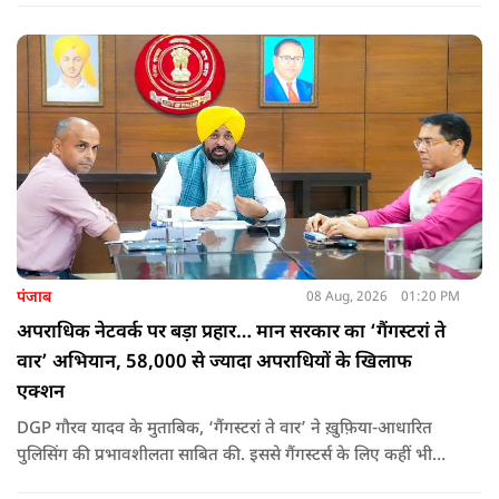
उन्होंने पूछा कि किस अधिकार से युवा पीढ़ी और Gen-Z को समझाओगे
कि वह भविष्य में क्या करें.
पंजाब
08 Aug, 2026
01:20 PM
अपराधिक नेटवर्क पर बड़ा प्रहार… मान सरकार का ‘गैंगस्टरां ते
वार’ अभियान, 58,000 से ज्यादा अपराधियों के खिलाफ
एक्शन
DGP गौरव यादव के मुताबिक, ‘गैंगस्टरां ते वार’ ने ख़ुफ़िया-आधारित
पुलिसिंग की प्रभावशीलता साबित की. इससे गैंगस्टर्स के लिए कहीं भी
सुरक्षित ठिकाना नहीं बचा.