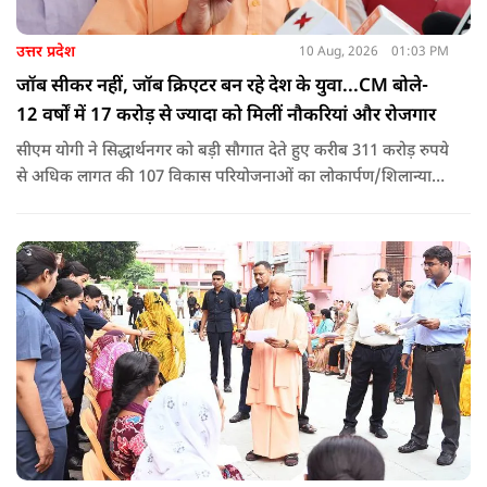
उत्तर प्रदेश
10 Aug, 2026
01:03 PM
जॉब सीकर नहीं, जॉब क्रिएटर बन रहे देश के युवा...CM बोले-
12 वर्षों में 17 करोड़ से ज्यादा को मिलीं नौकरियां और रोजगार
सीएम योगी ने सिद्धार्थनगर को बड़ी सौगात देते हुए करीब 311 करोड़ रुपये
से अधिक लागत की 107 विकास परियोजनाओं का लोकार्पण/शिलान्यास
किया. इस दौरान उन्होंने कहा कि कांग्रेस-सपा ने जहां पहचान का संकट
खड़ा किया था वहीं पीएम मोदी के आह्वान से जॉब सीकर की जगह जॉब
क्रिएटर बन रहे हैं देश के युवा.