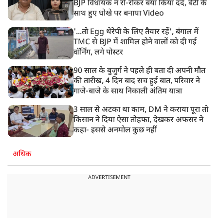
BJP विधायक ने रो-रोकर बयां किया दर्द, बेटी के
साथ हुए धोखे पर बनाया Video
'...तो Egg थेरेपी के लिए तैयार रहें', बंगाल में
TMC से BJP में शामिल होने वालों को दी गई
वॉर्निंग, लगे पोस्टर
90 साल के बुजुर्ग ने पहले ही बता दी अपनी मौत
की तारीख, 4 दिन बाद सच हुई बात, परिवार ने
गाजे-बाजे के साथ निकाली अंतिम यात्रा
3 साल से अटका था काम, DM ने कराया पूरा तो
किसान ने दिया ऐसा तोहफा, देखकर अफसर ने
कहा- इससे अनमोल कुछ नहीं
अधिक
ADVERTISEMENT