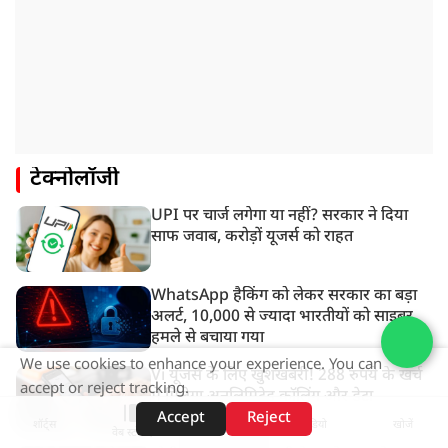
टेक्नोलॉजी
UPI पर चार्ज लगेगा या नहीं? सरकार ने दिया
साफ जवाब, करोड़ों यूजर्स को राहत
WhatsApp हैकिंग को लेकर सरकार का बड़ा
अलर्ट, 10,000 से ज्यादा भारतीयों को साइबर
हमले से बचाया गया
We use cookies to enhance your experience. You can
Vi यूजर्स के लिए खुशखबरी! 288 रुपये के खर्च
accept or reject tracking.
में मिलेगा अनलिमिटेड कॉलिंग और डेटा
Accept
Reject
शॉर्ट्स
होम
वीडियो
खोजें
वेब स्टोरीज़