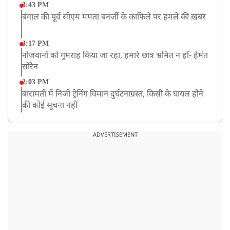
3:43 PM
बंगाल की पूर्व सीएम ममता बनर्जी के काफिले पर हमले की ख़बर
3:17 PM
नौजवानों को गुमराह किया जा रहा, हमारे छात्र भ्रमित न हों- हेमंत
सोरेन
2:03 PM
बारामती में निजी ट्रेनिंग विमान दुर्घटनाग्रस्त, किसी के घायल होने
की कोई सूचना नहीं
12:16 PM
JPSC परीक्षा विवाद: अनशन पर बैठे छात्र नेता देवेंद्र महतो की
ADVERTISEMENT
तबीयत बिगड़ी
10:44 AM
रांचीः छात्रों के समर्थन में विधायक जयराम महतो ने शुरू किया
निर्जला उपवास
10:42 AM
NIA ने मलप्पुरम विस्फोटक केस में मुख्य साजिशकर्ता को
गिरफ्तार किया