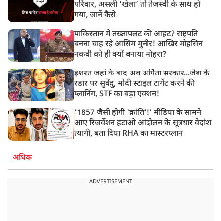
परिवार, असली ‘खेला’ तो तेजस्वी के साथ हो
गया, जानें कैसे
पाकिस्तान में तख्तापलट की आहट? राष्ट्रपति
बनना चाह रहे आसिम मुनीर! आखिर मोहसिन
नकवी को ही क्यों बनाया मोहरा?
इशरत जहां के बाद अब अर्पिता सरकार...जैश के
रडार पर सुवेंदु, मोदी स्टाइल टार्गेट करने की
प्लानिंग, STF का बड़ा एक्शन!
'1857 जैसी होगी 'क्रांति'!' मीडिया के सामने
आए रिजर्वेशन हटाओ आंदोलन के सूत्रधार वेदांश
त्यागी, बता दिया RHA का मास्टरप्लान
अधिक
ADVERTISEMENT