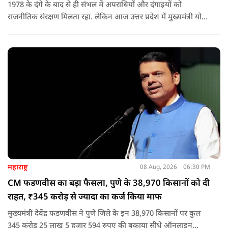
1978 के दंगे के बाद से ही संभल में अपराधियों और दंगाइयों को
राजनीतिक संरक्षण मिलता रहा. लेकिन आज उत्तर प्रदेश में मुख्यमंत्री योगी
आदित्यनाथ के नेतृत्व में कानून का राज स्थापित है. 24 नवंबर 2024 की
घटना में सरकार ने यह संदेश स्पष्ट कर दिया कि चाहे कोई कितना भी बड़ा
नेता या सांसद क्यों न हो, यदि वह राज्य की शांति और सुरक्षा से खिलवाड़
करेगा, तो उसे बख्शा नहीं जाएगा.
महाराष्ट्र
08 Aug, 2026
06:30 PM
CM फडणवीस का बड़ा फैसला, पुणे के 38,970 किसानों को दी
राहत, ₹345 करोड़ से ज्यादा का कर्ज किया माफ
मुख्यमंत्री देवेंद्र फडणवीस ने पुणे जिले के इन 38,970 किसानों पर कुल
345 करोड़ 25 लाख 5 हजार 594 रुपए की बकाया सीधे ऑनलाइन