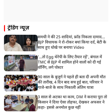
8:26 AM
PM मोदी को आया अमेरिकी उपराष्ट्रपति जेडी वेंस का फोन,
रणनीतिक मुद्दों पर हुई बात
8:23 AM
ट्रेंडिंग न्यूज़
रांची: छात्रों और झारखंड सरकार के बीच आज होगी तीसरे दौर
की बातचीत
समधी ने की 25 शादियां, फ्रॉड निकला दामाद…
8:22 AM
BJP विधायक ने रो-रोकर बयां किया दर्द, बेटी के
देशभर में आज से 'हर घर तिरंगा' अभियान, सीएम योगी लखनऊ
साथ हुए धोखे पर बनाया Video
में करेंगे यात्रा का शुभारंभ
'...तो Egg थेरेपी के लिए तैयार रहें', बंगाल में
TMC से BJP में शामिल होने वालों को दी गई
वॉर्निंग, लगे पोस्टर
90 साल के बुजुर्ग ने पहले ही बता दी अपनी मौत
की तारीख, 4 दिन बाद सच हुई बात, परिवार ने
गाजे-बाजे के साथ निकाली अंतिम यात्रा
3 साल से अटका था काम, DM ने कराया पूरा तो
किसान ने दिया ऐसा तोहफा, देखकर अफसर ने
कहा- इससे अनमोल कुछ नहीं