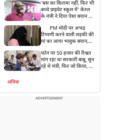
'बस का किराया नहीं, फिर भी
अनमोल कुछ नहीं
बच्चे प्राइवेट स्कूल में' केरल
के मंत्री ने दिया ऐसा बयान की
खड़ा हो गया बड़ा बवाल
PM मोदी पर अभद्र
टिप्पणी करने वाली लड़की की
मां का आया भावुक बयान,
की अजीबोगरीब मांग, कहा-
फोन पर 50 हजार की रिश्वत
बेटी को गोद लें प्रधानमंत्री
मांग रहा था सरकारी बाबू, सुन
रहे थे मंत्री, फिर जो किया, वो
सोशल मीडिया पर छा गया
अधिक
ADVERTISEMENT