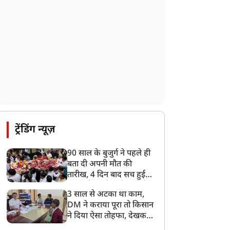
ट्रेंडिंग न्यूज़
90 साल के बुजुर्ग ने पहले ही
बता दी अपनी मौत की
तारीख, 4 दिन बाद सच हुई
बात, परिवार ने गाजे-बाजे के
3 साल से अटका था काम,
साथ निकाली अंतिम यात्रा
DM ने कराया पूरा तो किसान
ने दिया ऐसा तोहफा, देखकर
अफसर ने कहा- इससे