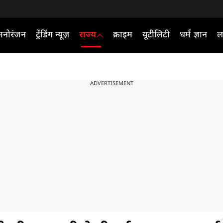
मनोरंजन
ट्रेंडिंग न्यूज़
राज्य
क्राइम
यूटीलिटी
धर्म ज्ञान
ल
ADVERTISEMENT