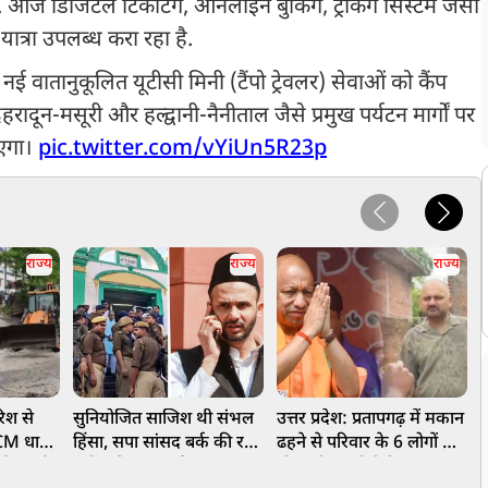
 आज डिजिटल टिकटिंग, ऑनलाइन बुकिंग, ट्रैकिंग सिस्टम जैसी
ात्रा उपलब्ध करा रहा है.
नई वातानुकूलित यूटीसी मिनी (टैंपो ट्रेवलर) सेवाओं को कैंप
ादून-मसूरी और हल्द्वानी-नैनीताल जैसे प्रमुख पर्यटन मार्गों पर
ाएगा।
pic.twitter.com/vYiUn5R23p
राज्य
राज्य
राज्य
रिश से
सुनियोजित साजिश थी संभल
उत्तर प्रदेश: प्रतापगढ़ में मकान
र
 CM धामी
हिंसा, सपा सांसद बर्क की रही
ढहने से परिवार के 6 लोगों की
ई अलर्ट
बड़ी भूमिका, न्यायिक जांच
मौत, सीएम योगी ने जताया
त