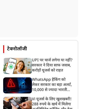
बबुआ’ ही बने रहते हैं
धामी ने जताया शोक
टेक्नोलॉजी
UPI पर चार्ज लगेगा या नहीं?
सरकार ने दिया साफ जवाब,
करोड़ों यूजर्स को राहत
WhatsApp हैकिंग को
लेकर सरकार का बड़ा अलर्ट,
10,000 से ज्यादा भारतीयों
को साइबर हमले से बचाया
Vi यूजर्स के लिए खुशखबरी!
गया
288 रुपये के खर्च में मिलेगा