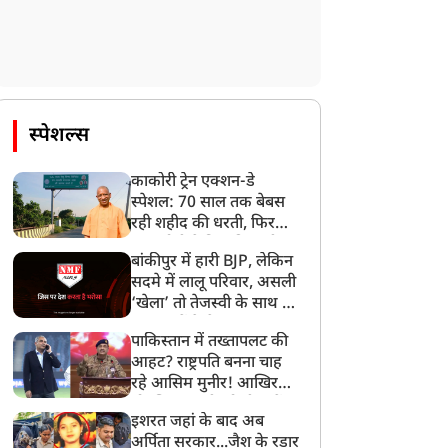
स्पेशल्स
काकोरी ट्रेन एक्शन-डे
स्पेशल: 70 साल तक बेबस
रही शहीद की धरती, फिर
CM योगी ने मिटा दिया तीन
बांकीपुर में हारी BJP, लेकिन
पीढ़ियों का दर्द
सदमे में लालू परिवार, असली
‘खेला’ तो तेजस्वी के साथ हो
गया, जानें कैसे
पाकिस्तान में तख्तापलट की
आहट? राष्ट्रपति बनना चाह
रहे आसिम मुनीर! आखिर
मोहसिन नकवी को ही क्यों
इशरत जहां के बाद अब
बनाया मोहरा?
अर्पिता सरकार...जैश के रडार