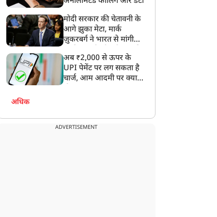
अनलिमिटेड कॉलिंग और डेटा
मोदी सरकार की चेतावनी के
आगे झुका मेटा, मार्क
ज़ुकरबर्ग ने भारत से मांगी
माफ़ी, गलती भी स्वीकार की
अब ₹2,000 से ऊपर के
UPI पेमेंट पर लग सकता है
चार्ज, आम आदमी पर क्या
होगा असर?
अधिक
ADVERTISEMENT