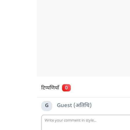
टिप्पणियाँ
0
Guest (अतिथि)
G