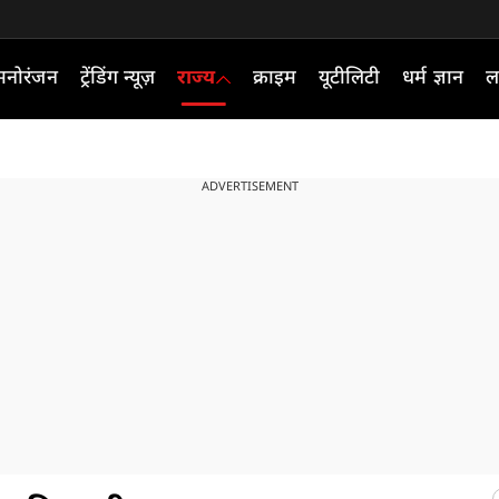
मनोरंजन
ट्रेंडिंग न्यूज़
राज्य
क्राइम
यूटीलिटी
धर्म ज्ञान
ल
ADVERTISEMENT