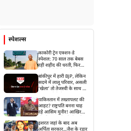
स्पेशल्स
काकोरी ट्रेन एक्शन-डे
स्पेशल: 70 साल तक बेबस
रही शहीद की धरती, फिर
CM योगी ने मिटा दिया तीन
बांकीपुर में हारी BJP, लेकिन
पीढ़ियों का दर्द
सदमे में लालू परिवार, असली
‘खेला’ तो तेजस्वी के साथ हो
गया, जानें कैसे
पाकिस्तान में तख्तापलट की
आहट? राष्ट्रपति बनना चाह
रहे आसिम मुनीर! आखिर
मोहसिन नकवी को ही क्यों
इशरत जहां के बाद अब
बनाया मोहरा?
अर्पिता सरकार...जैश के रडार