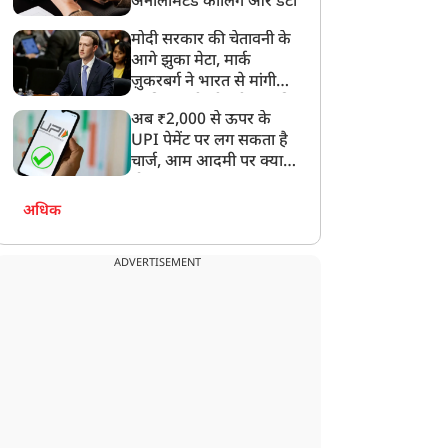
अनलिमिटेड कॉलिंग और डेटा
मोदी सरकार की चेतावनी के
आगे झुका मेटा, मार्क
ज़ुकरबर्ग ने भारत से मांगी
माफ़ी, गलती भी स्वीकार की
अब ₹2,000 से ऊपर के
UPI पेमेंट पर लग सकता है
चार्ज, आम आदमी पर क्या
राज्य
राज्य
होगा असर?
अधिक
ADVERTISEMENT
सपा को ब्राह्मण नहीं, सिर्फ
JPSC Protest:
ोट बैंक दिखता है'...
आंदोलनकारी छात्रों से मिले
खिलेश पर ब्रजेश पाठक का
बाबूलाल मरांडी, बोले- CBI
पलटवार
जांच से कम कुछ मंजूर नहीं