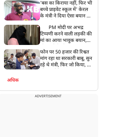
'बस का किराया नहीं, फिर भी
अनमोल कुछ नहीं
बच्चे प्राइवेट स्कूल में' केरल
के मंत्री ने दिया ऐसा बयान की
खड़ा हो गया बड़ा बवाल
PM मोदी पर अभद्र
टिप्पणी करने वाली लड़की की
मां का आया भावुक बयान,
की अजीबोगरीब मांग, कहा-
फोन पर 50 हजार की रिश्वत
बेटी को गोद लें प्रधानमंत्री
मांग रहा था सरकारी बाबू, सुन
रहे थे मंत्री, फिर जो किया, वो
सोशल मीडिया पर छा गया
अधिक
ADVERTISEMENT