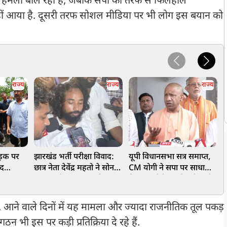
कर हमला बोल रही है, जबकि सपा की तरफ से फिलहाल
ीं आया है. दूसरी तरफ सोशल मीडिया पर भी लोग इस बयान को
राज्य
राज्य
राज्य
सड़क पर
झारखंड भर्ती परीक्षा विवाद:
यूपी विधानसभा सत्र समाप्त,
'
ंद
छात्र नेता देवेंद्र महतो ने सोनम
CM योगी ने सपा पर साधा
व
ाख
वांगचुक के आग्रह पर पिया
निशाना, बोले-जनहित के मुद्दों
अ
ने धरना
पानी,अनशन जारी
पर चर्चा से भागा विपक्ष
ै. आने वाले दिनों में यह मामला और ज्यादा राजनीतिक तूल पकड़
ठन भी इस पर कड़ी प्रतिक्रिया दे रहे हैं.