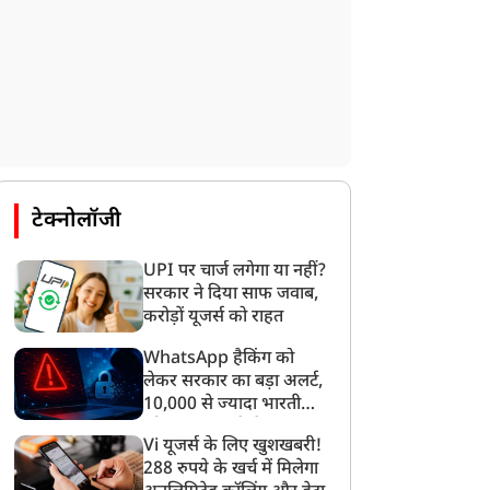
टेक्नोलॉजी
UPI पर चार्ज लगेगा या नहीं?
सरकार ने दिया साफ जवाब,
करोड़ों यूजर्स को राहत
WhatsApp हैकिंग को
लेकर सरकार का बड़ा अलर्ट,
10,000 से ज्यादा भारतीयों
को साइबर हमले से बचाया
Vi यूजर्स के लिए खुशखबरी!
गया
288 रुपये के खर्च में मिलेगा