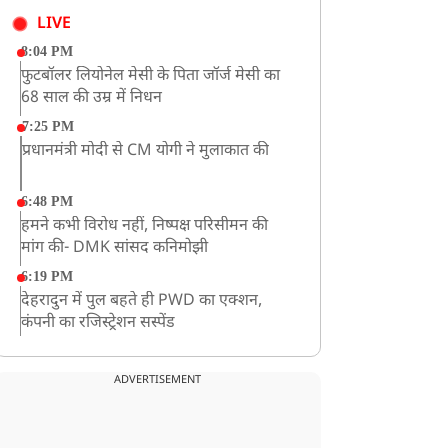
LIVE
8:04 PM
फुटबॉलर लियोनेल मेसी के पिता जॉर्ज मेसी का
68 साल की उम्र में निधन
7:25 PM
प्रधानमंत्री मोदी से CM योगी ने मुलाकात की
6:48 PM
हमने कभी विरोध नहीं, निष्पक्ष परिसीमन की
मांग की- DMK सांसद कनिमोझी
6:19 PM
देहरादुन में पुल बहते ही PWD का एक्शन,
कंपनी का रजिस्ट्रेशन सस्पेंड
3:09 PM
खराब मौसम की चेतावनी के कारण अमरनाथ
ADVERTISEMENT
यात्रा स्थगित
2:51 PM