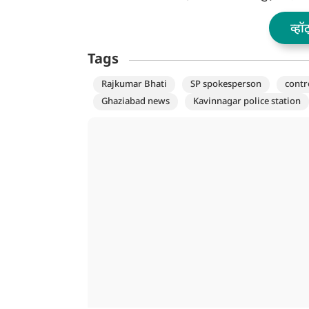
व्हॉ
Tags
Rajkumar Bhati
SP spokesperson
contr
Ghaziabad news
Kavinnagar police station