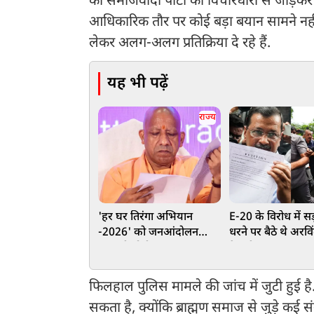
को समाजवादी पार्टी की विचारधारा से जोड़
आधिकारिक तौर पर कोई बड़ा बयान सामने नह
लेकर अलग-अलग प्रतिक्रिया दे रहे हैं.
यह भी पढ़ें
राज्य
'हर घर तिरंगा अभियान
E-20 के विरोध में 
-2026' को जनआंदोलन
धरने पर बैठे थे अरवि
बनाएगी योगी सरकार
केजरीवाल, 2.33 ल
पीटिशन लेकर पुलिस 
खत्म कराया
फिलहाल पुलिस मामले की जांच में जुटी हुई ह
सकता है, क्योंकि ब्राह्मण समाज से जुड़े कई संग