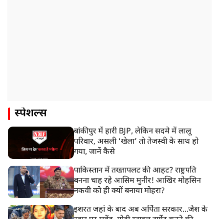
स्पेशल्स
बांकीपुर में हारी BJP, लेकिन सदमे में लालू
परिवार, असली ‘खेला’ तो तेजस्वी के साथ हो
गया, जानें कैसे
पाकिस्तान में तख्तापलट की आहट? राष्ट्रपति
बनना चाह रहे आसिम मुनीर! आखिर मोहसिन
नकवी को ही क्यों बनाया मोहरा?
इशरत जहां के बाद अब अर्पिता सरकार...जैश के