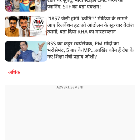
रडार पर सुवेंदु, मोदी स्टाइल टार्गेट करने की
प्लानिंग, STF का बड़ा एक्शन!
'1857 जैसी होगी 'क्रांति'!' मीडिया के सामने
आए रिजर्वेशन हटाओ आंदोलन के सूत्रधार वेदांश
त्यागी, बता दिया RHA का मास्टरप्लान
RSS का कट्टर स्वयंसेवक, PM मोदी का
भरोसेमंद, 5 बार के MP...आखिर कौन हैं देश के
नए शिक्षा मंत्री प्रह्लाद जोशी?
अधिक
ADVERTISEMENT