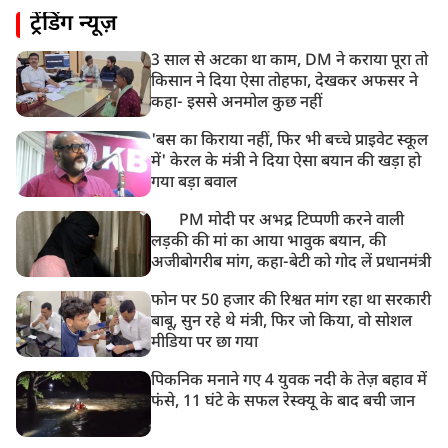
ट्रेंडिंग न्यूज़
भारत समेत 5 देशों पर 100% टैरिफ
3 साल से अटका था काम, DM ने कराया पूरा तो
8:19 AM
किसान ने दिया ऐसा तोहफा, देखकर अफसर ने
PM मोदी आज IIT दिल्ली के दीक्षांत समारोह में शामिल होंगे
कहा- इससे अनमोल कुछ नहीं
'बस का किराया नहीं, फिर भी बच्चे प्राइवेट स्कूल
में' केरल के मंत्री ने दिया ऐसा बयान की खड़ा हो
गया बड़ा बवाल
PM मोदी पर अभद्र टिप्पणी करने वाली
लड़की की मां का आया भावुक बयान, की
अजीबोगरीब मांग, कहा-बेटी को गोद लें प्रधानमंत्री
फोन पर 50 हजार की रिश्वत मांग रहा था सरकारी
बाबू, सुन रहे थे मंत्री, फिर जो किया, वो सोशल
मीडिया पर छा गया
पिकनिक मनाने गए 4 युवक नदी के तेज़ बहाव में
फंसे, 11 घंटे के सफल रेस्क्यू के बाद बची जान