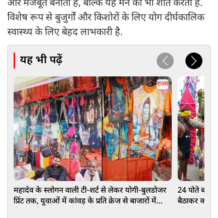
और मजबूत बनाता है, बल्कि यह मन को भी शांत करता है.
विशेष रूप से बुजुर्गों और किशोरों के लिए योग दीर्घकालिक
स्वास्थ्य के लिए बेहद लाभकारी है.
यह भी पढ़ें
राज्य
महादेव के स्लोगन वाली टी-शर्ट से लेकर योगी-बुलडोजर
24 पोते बने 95
प्रिंट तक, युवाओं में कांवड़ के प्रति क्रेज से बाजारों में
बैठाकर कराई हर
रौनक, छोटे दुकानदारों की भी चांदी
योगी सरकार क