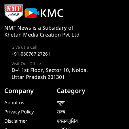
NMF News is a Subsidary of
Khetan Media Creation Pvt Ltd
Give us a Call
+91-080767 27261
Visit Our Office
D-4 1st Floor, Sector 10, Noida,
Uttar Pradesh 201301
Company
Category
About us
न्यूज
Privacy Policy
राज्य
Disclaimer
एक्सक्लूसिव