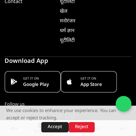
Contact
यूटीलिटी
खेल
मनोरंजन
धर्म ज्ञान
यूटीलिटी
Download App
GET IT ON
GET IT ON
Google Play
App Store
Follow us
We use cookies to enhance your experience. You can
accept or reject tracking.
Accept
Reject
शॉर्ट्स
होम
वीडियो
खोजें
Stay Informed. Get Notified
वेब स्टोरीज़