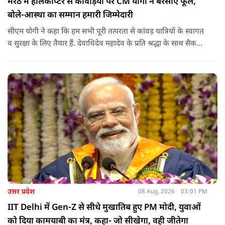
मेरठ में हेलिकॉप्टर से कांवड़ियों पर CM योगी ने बरसाए फूल,
बोले-आस्था का सम्मान हमारी जिम्मेदारी
सीएम योगी ने कहा कि हम सभी पूरी तत्परता से कांवड़ यात्रियों के स्वागत
व सुरक्षा के लिए तैयार हैं. देवाधिदेव महादेव के प्रति श्रद्धा के साथ सैकड़ों
किलोमीटर पैदल यात्रा कर रहे शिवभक्त भक्ति, समर्पण, सामाजिक व
राष्ट्रीय एकता और समरसता का जीवंत उदाहरण प्रस्तुत कर रहे हैं. जात-
पात, क्षेत्र व प्रांत की सीमाओं से ऊपर उठकर उनकी हर श्वांस शिव के नाम
है.
उत्तर प्रदेश
08 Aug, 2026
03:01 PM
IIT Delhi में Gen-Z से सीधे मुखातिब हुए PM मोदी, युवाओं
को दिया कामयाबी का मंत्र, कहा- जो सीखेगा, वही जीतेगा