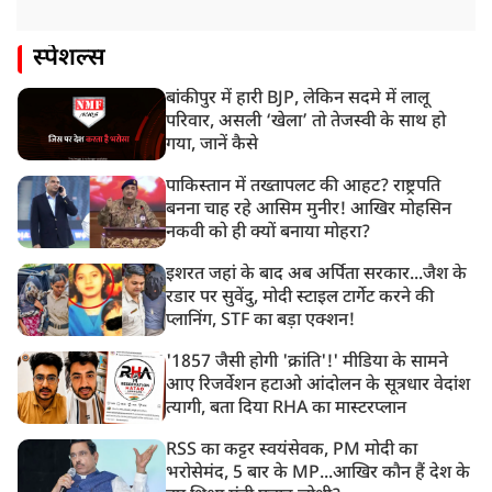
स्पेशल्स
बांकीपुर में हारी BJP, लेकिन सदमे में लालू
परिवार, असली ‘खेला’ तो तेजस्वी के साथ हो
गया, जानें कैसे
पाकिस्तान में तख्तापलट की आहट? राष्ट्रपति
बनना चाह रहे आसिम मुनीर! आखिर मोहसिन
नकवी को ही क्यों बनाया मोहरा?
इशरत जहां के बाद अब अर्पिता सरकार...जैश के
रडार पर सुवेंदु, मोदी स्टाइल टार्गेट करने की
प्लानिंग, STF का बड़ा एक्शन!
'1857 जैसी होगी 'क्रांति'!' मीडिया के सामने
आए रिजर्वेशन हटाओ आंदोलन के सूत्रधार वेदांश
त्यागी, बता दिया RHA का मास्टरप्लान
RSS का कट्टर स्वयंसेवक, PM मोदी का
भरोसेमंद, 5 बार के MP...आखिर कौन हैं देश के