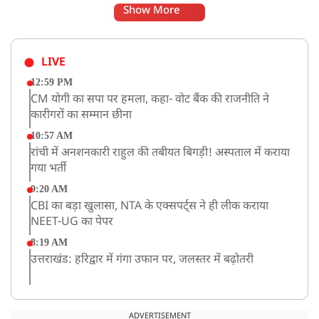
Show More
LIVE
12:59 PM
CM योगी का सपा पर हमला, कहा- वोट बैंक की राजनीति ने
कारीगरों का सम्मान छीना
10:57 AM
रांची में अनशनकारी राहुल की तबीयत बिगड़ी! अस्पताल में कराया
गया भर्ती
9:20 AM
CBI का बड़ा खुलासा, NTA के एक्सपर्ट्स ने ही लीक कराया
NEET-UG का पेपर
8:19 AM
उत्तराखंड: हरिद्वार में गंगा उफान पर, जलस्तर में बढ़ोतरी
8:18 AM
UP: लखनऊ में चलती कार में लगी आग, युवक की जिंदा जलकर
ADVERTISEMENT