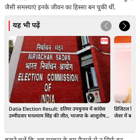
जैसी समस्याएं इनके जीवन का हिस्सा बन चुकी थीं.
यह भी पढ़ें
राज्य
Datia Election Result: दतिया उपचुनाव में कांग्रेस
डिजिटल क्रिएट
उम्मीदवार घनश्याम सिंह की जीत, भाजपा के आशुतोष
जेवर में बने
तिवारी को 6016 वोटों से हराया