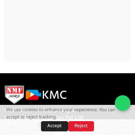
NMF News is a Subsidary of
We use cookies to enhance your experience. You can
Khetan Media Creation Pvt Ltd
accept or reject tracking.
Accept
Reject
शॉर्ट्स
होम
वीडियो
खोजें
Give us a Call
वेब स्टोरीज़