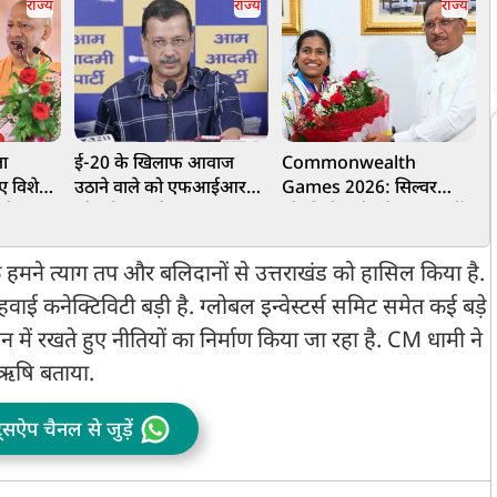
राज्य
राज्य
राज्य
ला
ई-20 के खिलाफ आवाज
Commonwealth
ए विशेष
उठाने वाले को एफआईआर
Games 2026: सिल्वर
क
रने उमड़
और ट्रोल करके डराया-
जीतते ही ज्ञानेश्वरी यादव बनीं
ऊ
धमकाया जा रहा है:
DSP, मुख्यमंत्री साय ने दिए
केजरीवाल
30 लाख रुपए
ा कि हमने त्याग तप और बलिदानों से उत्तराखंड को हासिल किया है.
हवाई कनेक्टिविटी बड़ी है. ग्लोबल इन्वेस्टर्स समिट समेत कई बड़े
ान में रखते हुए नीतियों का निर्माण किया जा रहा है. CM धामी ने
्रऋषि बताया.
ट्सऐप चैनल से जुड़ें