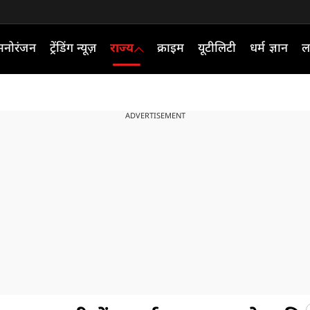
मनोरंजन
ट्रेंडिंग न्यूज़
राज्य
क्राइम
यूटीलिटी
धर्म ज्ञान
ल
ADVERTISEMENT