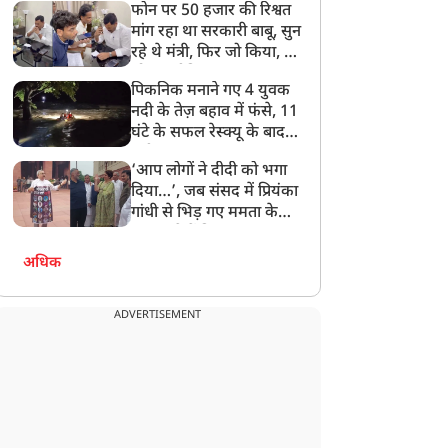
फोन पर 50 हजार की रिश्वत
बेटी को गोद लें प्रधानमंत्री
मांग रहा था सरकारी बाबू, सुन
रहे थे मंत्री, फिर जो किया, वो
सोशल मीडिया पर छा गया
पिकनिक मनाने गए 4 युवक
नदी के तेज़ बहाव में फंसे, 11
घंटे के सफल रेस्क्यू के बाद
बची जान
‘आप लोगों ने दीदी को भगा
दिया…’, जब संसद में प्रियंका
गांधी से भिड़ गए ममता के
सांसद, देखें दिलचस्प Video
अधिक
ADVERTISEMENT