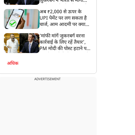
ज़ुकरबर्ग ने भारत से मांगी
माफ़ी, गलती भी स्वीकार की
अब ₹2,000 से ऊपर के
UPI पेमेंट पर लग सकता है
चार्ज, आम आदमी पर क्या
होगा असर?
‘मांफी मांगें जुकरबर्ग वरना
कार्रवाई के लिए रहें तैयार’,
PM मोदी की पोस्ट हटाने पर
संसदीय समिति ने Meta को
लगाई फटकार
अधिक
ADVERTISEMENT