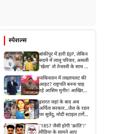
राज्य
राज्य
स्पेशल्स
UP विधानसभा में ₹59,019
उत्तराखंड में भारी बारिश से
रोड़ का अनुपूरक बजट पेश,
जनजीवन प्रभावित, CM धामी
बांकीपुर में हारी BJP, लेकिन
र्जा-स्वास्थ्य और उद्योग पर
ने अधिकारीयों को हाई अलर्ट
सदमे में लालू परिवार, असली
बड़ा फोकस
पर रहने के दिए निर्देश
‘खेला’ तो तेजस्वी के साथ हो
गया, जानें कैसे
पाकिस्तान में तख्तापलट की
आहट? राष्ट्रपति बनना चाह
रहे आसिम मुनीर! आखिर
मोहसिन नकवी को ही क्यों
इशरत जहां के बाद अब
बनाया मोहरा?
अर्पिता सरकार...जैश के रडार
पर सुवेंदु, मोदी स्टाइल टार्गेट
करने की प्लानिंग, STF का
'1857 जैसी होगी 'क्रांति'!'
बड़ा एक्शन!
मीडिया के सामने आए