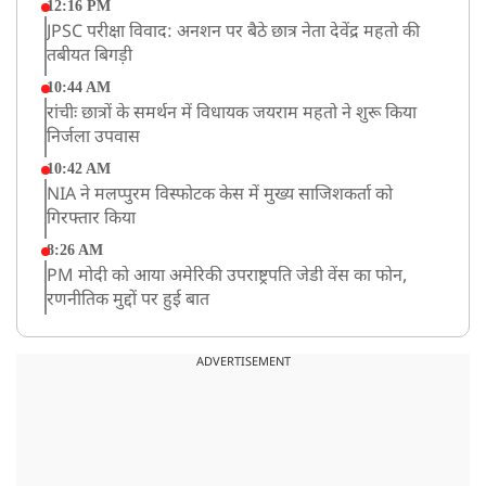
12:16 PM
JPSC परीक्षा विवाद: अनशन पर बैठे छात्र नेता देवेंद्र महतो की
तबीयत बिगड़ी
10:44 AM
रांचीः छात्रों के समर्थन में विधायक जयराम महतो ने शुरू किया
निर्जला उपवास
10:42 AM
NIA ने मलप्पुरम विस्फोटक केस में मुख्य साजिशकर्ता को
गिरफ्तार किया
8:26 AM
PM मोदी को आया अमेरिकी उपराष्ट्रपति जेडी वेंस का फोन,
रणनीतिक मुद्दों पर हुई बात
8:23 AM
रांची: छात्रों और झारखंड सरकार के बीच आज होगी तीसरे दौर
ADVERTISEMENT
की बातचीत
8:22 AM
देशभर में आज से 'हर घर तिरंगा' अभियान, सीएम योगी लखनऊ
में करेंगे यात्रा का शुभारंभ