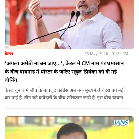
केरल
13 May, 2026
01:29 PM
‘अगला अमेठी ना बन जाए...’, केरल में CM नाम पर घमासान
के बीच वायनाड में पोस्टर के जरिए राहुल-प्रियंका को दी गई
वॉर्निंग
केरल चुनाव में जीत के बावजूद कांग्रेस अब तक मुख्यमंत्री चेहरा तय नहीं
कर पाई है. तीन बड़े दावेदारों के बीच खींचतान जारी है. इस बीच वायनाड
में राहुल गांधी और प्रियंका गांधी के खिलाफ पोस्टर लगने से राजनीतिक
तनाव और बढ़ गया है.