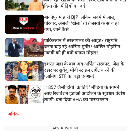
बेबस रही शहीद की धरती, फिर CM योगी ने मिटा
दिया तीन पीढ़ियों का दर्द
बांकीपुर में हारी BJP, लेकिन सदमे में लालू
परिवार, असली ‘खेला’ तो तेजस्वी के साथ हो
गया, जानें कैसे
पाकिस्तान में तख्तापलट की आहट? राष्ट्रपति
बनना चाह रहे आसिम मुनीर! आखिर मोहसिन
नकवी को ही क्यों बनाया मोहरा?
इशरत जहां के बाद अब अर्पिता सरकार...जैश के
रडार पर सुवेंदु, मोदी स्टाइल टार्गेट करने की
प्लानिंग, STF का बड़ा एक्शन!
'1857 जैसी होगी 'क्रांति'!' मीडिया के सामने
आए रिजर्वेशन हटाओ आंदोलन के सूत्रधार वेदांश
त्यागी, बता दिया RHA का मास्टरप्लान
अधिक
ADVERTISEMENT