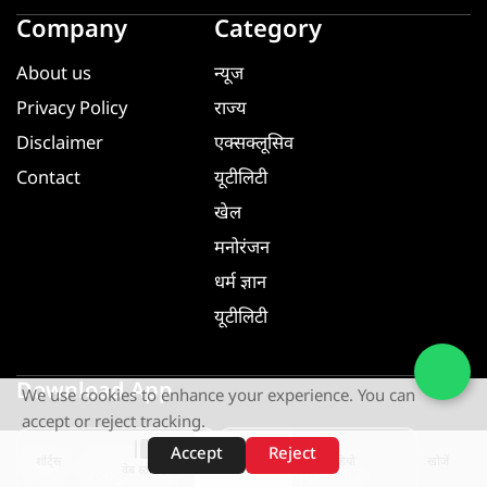
Company
Category
About us
न्यूज
Privacy Policy
राज्य
Disclaimer
एक्सक्लूसिव
Contact
यूटीलिटी
खेल
मनोरंजन
धर्म ज्ञान
यूटीलिटी
Download App
We use cookies to enhance your experience. You can
accept or reject tracking.
Accept
Reject
GET IT ON
GET IT ON
शॉर्ट्स
होम
वीडियो
खोजें
वेब स्टोरीज़
Google Play
App Store