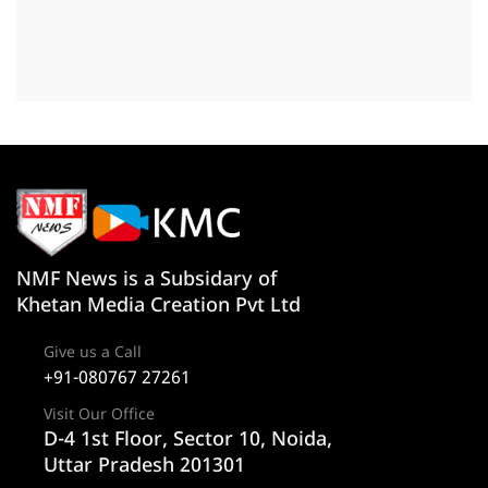
NMF News is a Subsidary of
Khetan Media Creation Pvt Ltd
Give us a Call
+91-080767 27261
Visit Our Office
D-4 1st Floor, Sector 10, Noida,
Uttar Pradesh 201301