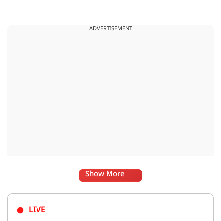
और अभिषेक बनर्जी को अनफॉलो कर नरेंद्र मोदी और अमित शाह को
फॉलो करना शुरू कर दिया है, जिसे बदलते राजनीतिक समीकरणों का बड़ा
ADVERTISEMENT
संकेत माना जा रहा है.
Show More
LIVE