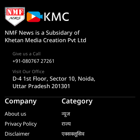
NMF News is a Subsidary of
Khetan Media Creation Pvt Ltd
Give us a Call
+91-080767 27261
Visit Our Office
D-4 1st Floor, Sector 10, Noida,
Uttar Pradesh 201301
Company
Category
About us
न्यूज
Privacy Policy
राज्य
Disclaimer
एक्सक्लूसिव