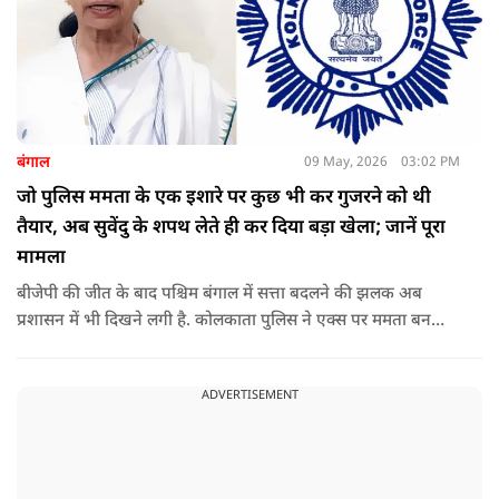
बंगाल
09 May, 2026
03:02 PM
जो पुलिस ममता के एक इशारे पर कुछ भी कर गुजरने को थी
तैयार, अब सुवेंदु के शपथ लेते ही कर दिया बड़ा खेला; जानें पूरा
मामला
बीजेपी की जीत के बाद पश्चिम बंगाल में सत्ता बदलने की झलक अब
प्रशासन में भी दिखने लगी है. कोलकाता पुलिस ने एक्स पर ममता बनर्जी
और अभिषेक बनर्जी को अनफॉलो कर नरेंद्र मोदी और अमित शाह को
फॉलो करना शुरू कर दिया है, जिसे बदलते राजनीतिक समीकरणों का बड़ा
ADVERTISEMENT
संकेत माना जा रहा है.