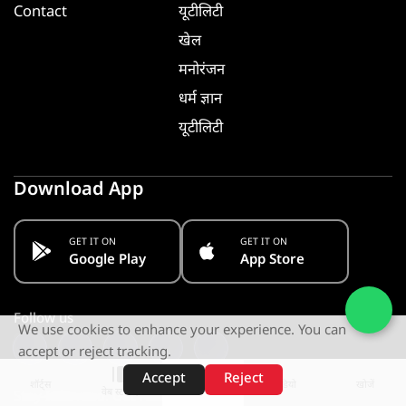
Contact
यूटीलिटी
खेल
मनोरंजन
धर्म ज्ञान
यूटीलिटी
Download App
GET IT ON
GET IT ON
Google Play
App Store
Follow us
We use cookies to enhance your experience. You can
accept or reject tracking.
Accept
Reject
शॉर्ट्स
होम
वीडियो
खोजें
वेब स्टोरीज़
Stay Informed. Get Notified