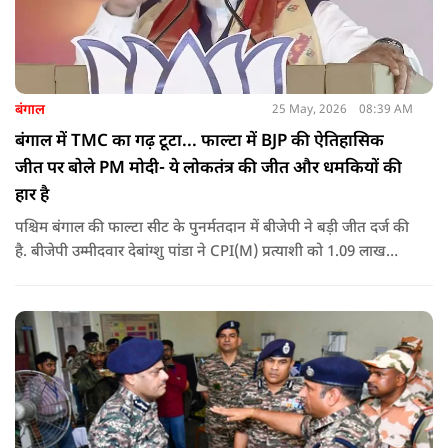
बंगाल
25 May, 2026
08:39 AM
बंगाल में TMC का गढ़ टूटा... फाल्टा में BJP की ऐतिहासिक
जीत पर बोले PM मोदी- ये लोकतंत्र की जीत और धमकियों की
हार है
पश्चिम बंगाल की फाल्टा सीट के पुनर्मतदान में बीजेपी ने बड़ी जीत दर्ज की
है. बीजेपी उम्मीदवार देबांग्शु पांडा ने CPI(M) प्रत्याशी को 1.09 लाख
वोटों से हराया, जबकि TMC चौथे स्थान पर रही. पीएम मोदी ने इसे
लोकतंत्र की जीत बताया है.