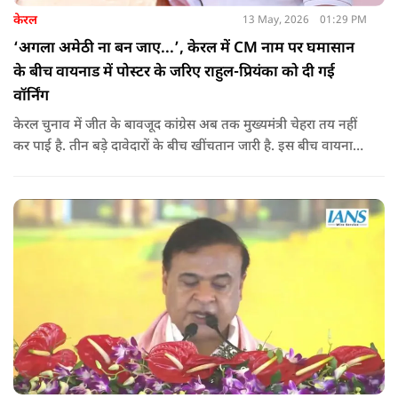
केरल
13 May, 2026
01:29 PM
‘अगला अमेठी ना बन जाए...’, केरल में CM नाम पर घमासान
के बीच वायनाड में पोस्टर के जरिए राहुल-प्रियंका को दी गई
वॉर्निंग
केरल चुनाव में जीत के बावजूद कांग्रेस अब तक मुख्यमंत्री चेहरा तय नहीं
कर पाई है. तीन बड़े दावेदारों के बीच खींचतान जारी है. इस बीच वायनाड
में राहुल गांधी और प्रियंका गांधी के खिलाफ पोस्टर लगने से राजनीतिक
तनाव और बढ़ गया है.