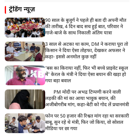
11:04 AM
ट्रेंडिंग न्यूज़
असम बाढ़: 13 जिलों में 15 लाख से ज्यादा लोग प्रभावित, मृतकों
की संख्या 98 तक पहुंची
90 साल के बुजुर्ग ने पहले ही बता दी अपनी मौत
10:21 AM
की तारीख, 4 दिन बाद सच हुई बात, परिवार ने
हिमाचल के चंबा में बड़ा सड़क हादसा, 7 यात्रियों की मौत; 11
गाजे-बाजे के साथ निकाली अंतिम यात्रा
घायल
3 साल से अटका था काम, DM ने कराया पूरा तो
किसान ने दिया ऐसा तोहफा, देखकर अफसर ने
कहा- इससे अनमोल कुछ नहीं
'बस का किराया नहीं, फिर भी बच्चे प्राइवेट स्कूल
में' केरल के मंत्री ने दिया ऐसा बयान की खड़ा हो
गया बड़ा बवाल
PM मोदी पर अभद्र टिप्पणी करने वाली
लड़की की मां का आया भावुक बयान, की
अजीबोगरीब मांग, कहा-बेटी को गोद लें प्रधानमंत्री
फोन पर 50 हजार की रिश्वत मांग रहा था सरकारी
बाबू, सुन रहे थे मंत्री, फिर जो किया, वो सोशल
मीडिया पर छा गया