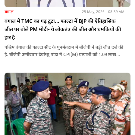
बंगाल
25 May, 2026
08:39 AM
बंगाल में TMC का गढ़ टूटा... फाल्टा में BJP की ऐतिहासिक
जीत पर बोले PM मोदी- ये लोकतंत्र की जीत और धमकियों की
हार है
पश्चिम बंगाल की फाल्टा सीट के पुनर्मतदान में बीजेपी ने बड़ी जीत दर्ज की
है. बीजेपी उम्मीदवार देबांग्शु पांडा ने CPI(M) प्रत्याशी को 1.09 लाख
वोटों से हराया, जबकि TMC चौथे स्थान पर रही. पीएम मोदी ने इसे
लोकतंत्र की जीत बताया है.