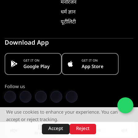
मनोरंजन
धर्म ज्ञान
यूटीलिटी
Download App
GET IT ON
GET IT ON
Google Play
App Store
Follow us
We use cookies to enhance your experience. You can
Stay Informed. Get Notified
accept or reject tracking.
Accept
Reject
Subscribe
शॉर्ट्स
होम
वीडियो
खोजें
वेब स्टोरीज़