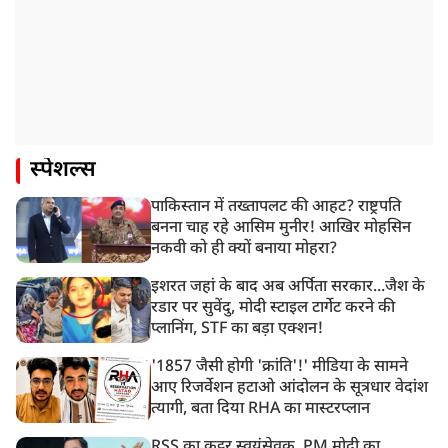
स्पेशल्स
पाकिस्तान में तख्तापलट की आहट? राष्ट्रपति
बनना चाह रहे आसिम मुनीर! आखिर मोहसिन
नकवी को ही क्यों बनाया मोहरा?
इशरत जहां के बाद अब अर्पिता सरकार...जैश के
रडार पर सुवेंदु, मोदी स्टाइल टार्गेट करने की
प्लानिंग, STF का बड़ा एक्शन!
'1857 जैसी होगी 'क्रांति'!' मीडिया के सामने
आए रिजर्वेशन हटाओ आंदोलन के सूत्रधार वेदांश
त्यागी, बता दिया RHA का मास्टरप्लान
RSS का कट्टर स्वयंसेवक, PM मोदी का