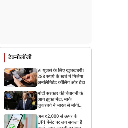
विधानसभा चुनाव
विधानसभा चुनाव
टेक्नोलॉजी
श्चिम बंगाल में चुनाव बाद
अमित शाह का ममता बनर्जी
िंसा पर रत्ना देबनाथ का बड़ा
पर तीखा प्रहार, बोले- दीदी,
Vi यूजर्स के लिए खुशखबरी!
आरोप, कहा-टीएमसी
सुवेंदु दा ने आपको घर में
288 रुपये के खर्च में मिलेगा
ार्यकर्ता भाजपा समर्थक
घुसकर हराया
अनलिमिटेड कॉलिंग और डेटा
नकर फैला रहे हैं अशांति
मोदी सरकार की चेतावनी के
आगे झुका मेटा, मार्क
ज़ुकरबर्ग ने भारत से मांगी
माफ़ी, गलती भी स्वीकार की
अब ₹2,000 से ऊपर के
UPI पेमेंट पर लग सकता है