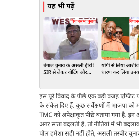
यह भी पढ़ें
विधानसभा चुनाव
विधान
बंगाल चुनाव के असली हीरो!
योगी से लिया आशीर्
SIR से लेकर वोटिंग और
धारण कर लिया उनका 
काउंटिग तक… इन तीन
'अवतार', बंगाल में 
अधिकारियों ने संभाला था
के लिए ताबड़तोड़ फै
मोर्चा
भागे-भगे फिरेंगे कट्ट
इस पूरे विवाद के पीछे एक बड़ी वजह एग्जिट पो
के संकेत दिए हैं. कुछ सर्वेक्षणों में भाजपा क
TMC को अपेक्षाकृत पीछे बताया गया है. इन अन
अगर सत्ता बदलती है, तो नीतियों में भी बदल
पोल हमेशा सही नहीं होते, असली तस्वीर चुना