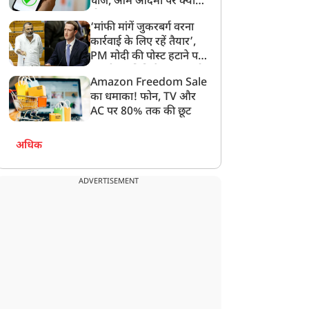
चार्ज, आम आदमी पर क्या
होगा असर?
‘मांफी मांगें जुकरबर्ग वरना
कार्रवाई के लिए रहें तैयार’,
PM मोदी की पोस्ट हटाने पर
संसदीय समिति ने Meta को
Amazon Freedom Sale
लगाई फटकार
का धमाका! फोन, TV और
AC पर 80% तक की छूट
अधिक
ADVERTISEMENT