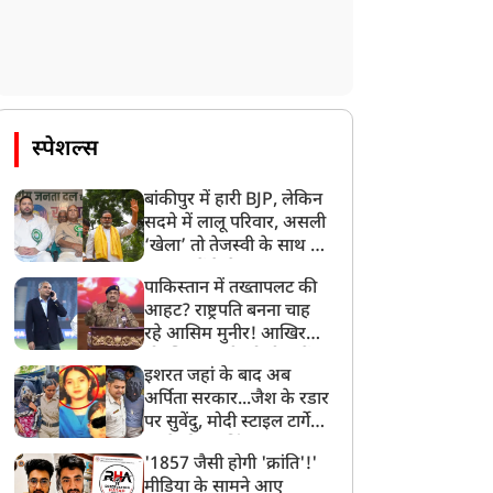
स्पेशल्स
बांकीपुर में हारी BJP, लेकिन
सदमे में लालू परिवार, असली
‘खेला’ तो तेजस्वी के साथ हो
गया, जानें कैसे
पाकिस्तान में तख्तापलट की
आहट? राष्ट्रपति बनना चाह
रहे आसिम मुनीर! आखिर
मोहसिन नकवी को ही क्यों
इशरत जहां के बाद अब
बनाया मोहरा?
अर्पिता सरकार...जैश के रडार
पर सुवेंदु, मोदी स्टाइल टार्गेट
करने की प्लानिंग, STF का
'1857 जैसी होगी 'क्रांति'!'
बड़ा एक्शन!
मीडिया के सामने आए