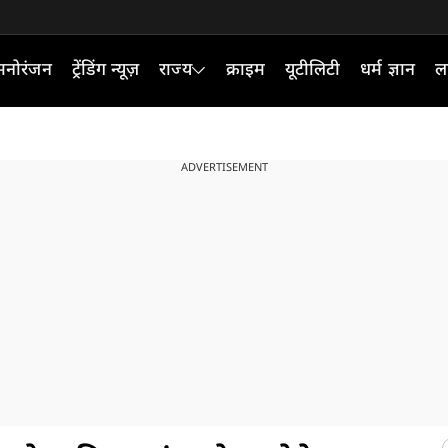
मनोरंजन
ट्रेंडिंग न्यूज़
राज्य
क्राइम
यूटीलिटी
धर्म ज्ञान
ल
ADVERTISEMENT