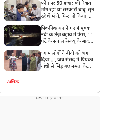
फोन पर 50 हजार की रिश्वत
बेटी को गोद लें प्रधानमंत्री
मांग रहा था सरकारी बाबू, सुन
रहे थे मंत्री, फिर जो किया, वो
सोशल मीडिया पर छा गया
पिकनिक मनाने गए 4 युवक
नदी के तेज़ बहाव में फंसे, 11
घंटे के सफल रेस्क्यू के बाद
बची जान
‘आप लोगों ने दीदी को भगा
दिया…’, जब संसद में प्रियंका
गांधी से भिड़ गए ममता के
सांसद, देखें दिलचस्प Video
अधिक
ADVERTISEMENT