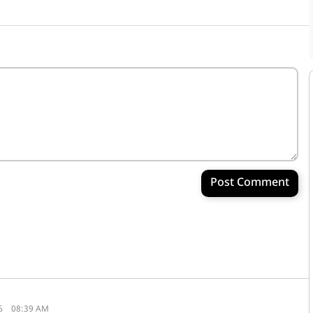
Post Comment
6
08:39 AM