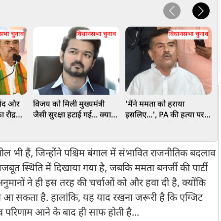
सभा चुनाव
विधानसभा चुनाव
विधानसभा चुनाव
वाद और
विजय को मिली मुख्यमंत्री
'मैंने ममता को हराया
प
रौद्र
जैसी सुरक्षा हटाई गई... क्या
इसलिए...', PA की हत्या पर
ह
सनातनियों
तमिलनाडु में नहीं बन पाएगी
भड़के सुवेंदु अधिकारी, बोले-
सले,
TVK की सरकार? जानें पूरा
यह सुनियोजित साजिश थी
क
रपंथी
मामला
ब
ल भी हैं, जिन्होंने पश्चिम बंगाल में संभावित राजनीतिक बदलाव
ो मजबूत स्थिति में दिखाया गया है, जबकि ममता बनर्जी की पार्टी
ुमानों ने ही इस तरह की चर्चाओं को और हवा दी है, क्योंकि
ाव आ सकता है. हालांकि, यह याद रखना जरूरी है कि एग्जिट
व परिणाम आने के बाद ही साफ होती है...