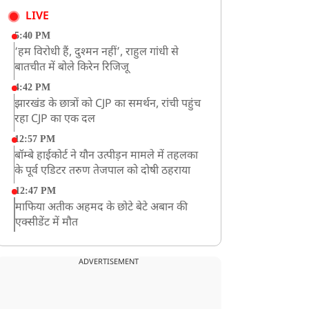
LIVE
5:40 PM
‘हम विरोधी हैं, दुश्मन नहीं’, राहुल गांधी से
बातचीत में बोले किरेन रिजिजू
4:42 PM
झारखंड के छात्रों को CJP का समर्थन, रांची पहुंच
रहा CJP का एक दल
12:57 PM
बॉम्बे हाईकोर्ट ने यौन उत्पीड़न मामले में तहलका
के पूर्व एडिटर तरुण तेजपाल को दोषी ठहराया
12:47 PM
माफिया अतीक अहमद के छोटे बेटे अबान की
एक्सीडेंट में मौत
11:12 AM
यौन उत्पीड़न मामले में 'तहलका' के पूर्व एडिटर
ADVERTISEMENT
तरुण तेजपाल दोषी करार
11:05 AM