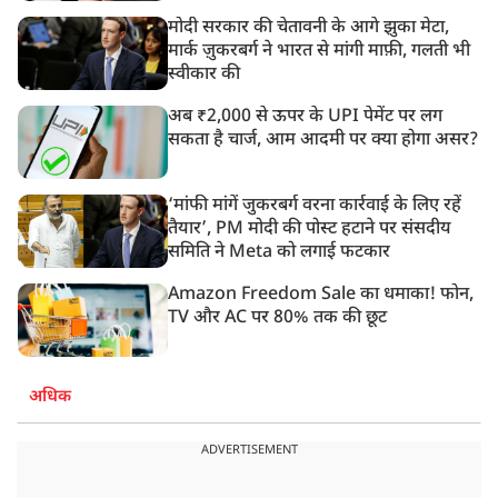
मोदी सरकार की चेतावनी के आगे झुका मेटा,
मार्क ज़ुकरबर्ग ने भारत से मांगी माफ़ी, गलती भी
स्वीकार की
अब ₹2,000 से ऊपर के UPI पेमेंट पर लग
सकता है चार्ज, आम आदमी पर क्या होगा असर?
‘मांफी मांगें जुकरबर्ग वरना कार्रवाई के लिए रहें
तैयार’, PM मोदी की पोस्ट हटाने पर संसदीय
समिति ने Meta को लगाई फटकार
Amazon Freedom Sale का धमाका! फोन,
TV और AC पर 80% तक की छूट
अधिक
ADVERTISEMENT