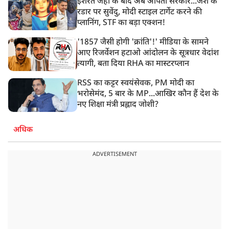
इशरत जहां के बाद अब अर्पिता सरकार...जैश के
रडार पर सुवेंदु, मोदी स्टाइल टार्गेट करने की
प्लानिंग, STF का बड़ा एक्शन!
'1857 जैसी होगी 'क्रांति'!' मीडिया के सामने
आए रिजर्वेशन हटाओ आंदोलन के सूत्रधार वेदांश
त्यागी, बता दिया RHA का मास्टरप्लान
RSS का कट्टर स्वयंसेवक, PM मोदी का
भरोसेमंद, 5 बार के MP...आखिर कौन हैं देश के
नए शिक्षा मंत्री प्रह्लाद जोशी?
अधिक
ADVERTISEMENT