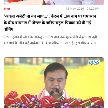
केरल
13 May, 2026
01:29 PM
‘अगला अमेठी ना बन जाए...’, केरल में CM नाम पर घमासान
के बीच वायनाड में पोस्टर के जरिए राहुल-प्रियंका को दी गई
वॉर्निंग
केरल चुनाव में जीत के बावजूद कांग्रेस अब तक मुख्यमंत्री चेहरा तय नहीं
कर पाई है. तीन बड़े दावेदारों के बीच खींचतान जारी है. इस बीच वायनाड
में राहुल गांधी और प्रियंका गांधी के खिलाफ पोस्टर लगने से राजनीतिक
तनाव और बढ़ गया है.