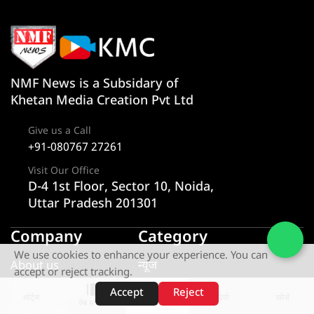
NMF News is a Subsidary of
Khetan Media Creation Pvt Ltd
Give us a Call
+91-080767 27261
Visit Our Office
D-4 1st Floor, Sector 10, Noida,
Uttar Pradesh 201301
Company
Category
We use cookies to enhance your experience. You can
About us
न्यूज
accept or reject tracking.
Privacy Policy
राज्य
Accept
Reject
शॉर्ट्स
होम
वीडियो
खोजें
वेब स्टोरीज़
Disclaimer
एक्सक्लूसिव