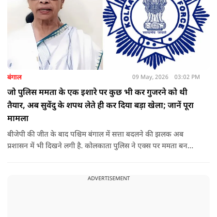
बंगाल
09 May, 2026
03:02 PM
जो पुलिस ममता के एक इशारे पर कुछ भी कर गुजरने को थी
तैयार, अब सुवेंदु के शपथ लेते ही कर दिया बड़ा खेला; जानें पूरा
मामला
बीजेपी की जीत के बाद पश्चिम बंगाल में सत्ता बदलने की झलक अब
प्रशासन में भी दिखने लगी है. कोलकाता पुलिस ने एक्स पर ममता बनर्जी
और अभिषेक बनर्जी को अनफॉलो कर नरेंद्र मोदी और अमित शाह को
फॉलो करना शुरू कर दिया है, जिसे बदलते राजनीतिक समीकरणों का बड़ा
ADVERTISEMENT
संकेत माना जा रहा है.