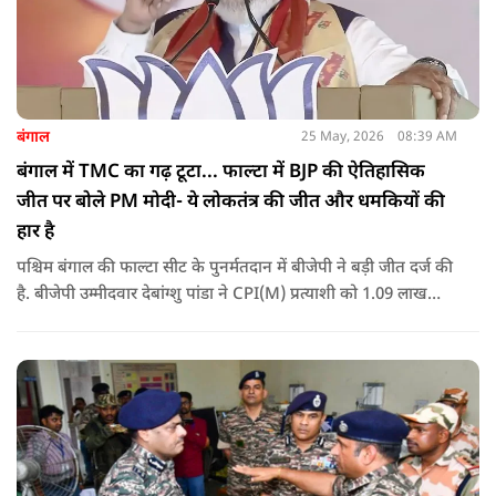
बंगाल
25 May, 2026
08:39 AM
बंगाल में TMC का गढ़ टूटा... फाल्टा में BJP की ऐतिहासिक
जीत पर बोले PM मोदी- ये लोकतंत्र की जीत और धमकियों की
हार है
पश्चिम बंगाल की फाल्टा सीट के पुनर्मतदान में बीजेपी ने बड़ी जीत दर्ज की
है. बीजेपी उम्मीदवार देबांग्शु पांडा ने CPI(M) प्रत्याशी को 1.09 लाख
वोटों से हराया, जबकि TMC चौथे स्थान पर रही. पीएम मोदी ने इसे
लोकतंत्र की जीत बताया है.