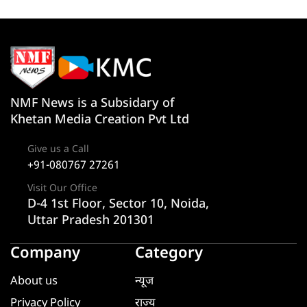
NMF News is a Subsidary of
Khetan Media Creation Pvt Ltd
Give us a Call
+91-080767 27261
Visit Our Office
D-4 1st Floor, Sector 10, Noida,
Uttar Pradesh 201301
Company
Category
About us
न्यूज
Privacy Policy
राज्य