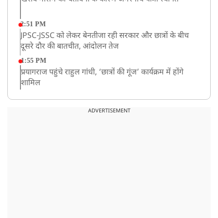
2:51 PM
JPSC-JSSC को लेकर बेनतीजा रही सरकार और छात्रों के बीच
दूसरे दौर की बातचीत, आंदोलन तेज
1:55 PM
प्रयागराज पहुंचे राहुल गांधी, ‘छात्रों की गूंज’ कार्यक्रम में होंगे
शामिल
12:47 PM
मेरठ में CM योगी आदित्यनाथ ने कांवड़ यात्रियों का किया स्वागत
ADVERTISEMENT
11:04 AM
असम बाढ़: 13 जिलों में 15 लाख से ज्यादा लोग प्रभावित, मृतकों
की संख्या 98 तक पहुंची
10:21 AM
हिमाचल के चंबा में बड़ा सड़क हादसा, 7 यात्रियों की मौत; 11
घायल
9:23 AM