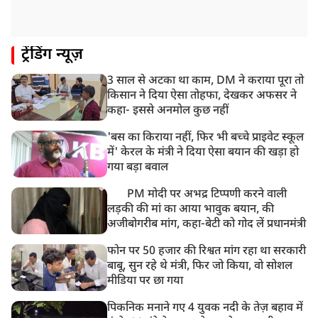
सलमान खान के घर के बाहर ड्यूटी पर तैनात पुलिसकर्मी की मौत,
अचानक बिगड़ी थी तबीयत
8:23 AM
ट्रेंडिंग न्यूज़
देश के कई हिस्सों में भारी बारिश के आसार, मौसम विभाग ने
जारी किया अलर्ट
3 साल से अटका था काम, DM ने कराया पूरा तो
8:20 AM
किसान ने दिया ऐसा तोहफा, देखकर अफसर ने
भारत समेत 5 देशों पर 100% टैरिफ
कहा- इससे अनमोल कुछ नहीं
'बस का किराया नहीं, फिर भी बच्चे प्राइवेट स्कूल
में' केरल के मंत्री ने दिया ऐसा बयान की खड़ा हो
गया बड़ा बवाल
PM मोदी पर अभद्र टिप्पणी करने वाली
लड़की की मां का आया भावुक बयान, की
अजीबोगरीब मांग, कहा-बेटी को गोद लें प्रधानमंत्री
फोन पर 50 हजार की रिश्वत मांग रहा था सरकारी
बाबू, सुन रहे थे मंत्री, फिर जो किया, वो सोशल
मीडिया पर छा गया
पिकनिक मनाने गए 4 युवक नदी के तेज़ बहाव में