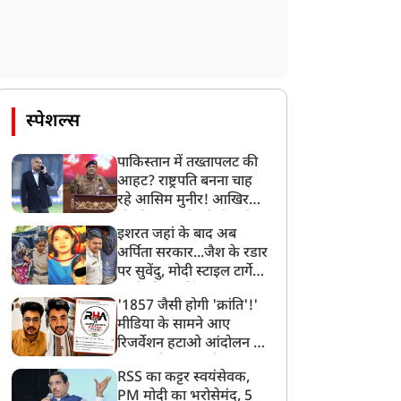
स्पेशल्स
पाकिस्तान में तख्तापलट की
आहट? राष्ट्रपति बनना चाह
रहे आसिम मुनीर! आखिर
मोहसिन नकवी को ही क्यों
इशरत जहां के बाद अब
बनाया मोहरा?
अर्पिता सरकार...जैश के रडार
पर सुवेंदु, मोदी स्टाइल टार्गेट
करने की प्लानिंग, STF का
'1857 जैसी होगी 'क्रांति'!'
बड़ा एक्शन!
मीडिया के सामने आए
रिजर्वेशन हटाओ आंदोलन के
सूत्रधार वेदांश त्यागी, बता
RSS का कट्टर स्वयंसेवक,
दिया RHA का मास्टरप्लान
PM मोदी का भरोसेमंद, 5