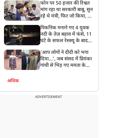
फोन पर 50 हजार की रिश्वत
बेटी को गोद लें प्रधानमंत्री
मांग रहा था सरकारी बाबू, सुन
रहे थे मंत्री, फिर जो किया, वो
सोशल मीडिया पर छा गया
पिकनिक मनाने गए 4 युवक
नदी के तेज़ बहाव में फंसे, 11
घंटे के सफल रेस्क्यू के बाद
बची जान
‘आप लोगों ने दीदी को भगा
दिया…’, जब संसद में प्रियंका
गांधी से भिड़ गए ममता के
सांसद, देखें दिलचस्प Video
अधिक
ADVERTISEMENT