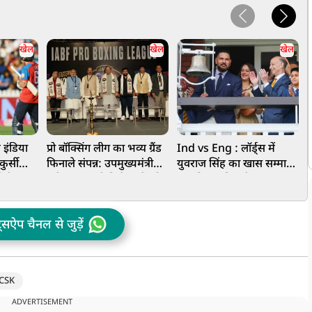
खेल
खेल
खेल
इंडिया
प्रो बॉक्सिंग लीग का भव्य ग्रैंड
Ind vs Eng : लॉर्ड्स में
D
ुर्सी
फिनाले संपन्न: उपमुख्यमंत्री
युवराज सिंह का खास सम्मान,
त
ें कैसा
ब्रजेश पाठक ने विजेताओं को
पांच मिनट की घंटी बजाकर
म
म का हाल
बाइक-स्कूटी देकर किया
बने मैच का हिस्सा
य
सम्मानित
ट्सऐप चैनल से जुड़ें
CSK
ADVERTISEMENT