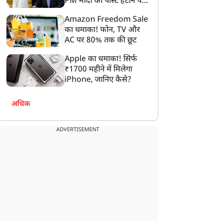
PM मोदी की पोस्ट हटाने पर
संसदीय समिति ने Meta को
Amazon Freedom Sale
लगाई फटकार
का धमाका! फोन, TV और
खेल
खेल
AC पर 80% तक की छूट
Apple का धमाका! सिर्फ
₹1700 महीने में मिलेगा
iPhone, जानिए कैसे?
अधिक
SP मोहम्मद सिराज ने
IND vs ZIM: जिम्बाब्वे के
ेलंगाना DGP से की
खिलाफ अभिषेक शर्मा ने गेंद
ुलाकात, पुलिस कल्याण
से रचा इतिहास, नाम जुड़ी बड़ी
ADVERTISEMENT
ोजनाओं पर हुई चर्चा
उपलब्धि