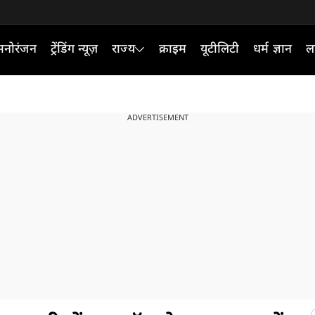
मनोरंजन
ट्रेंडिंग न्यूज़
राज्य
क्राइम
यूटीलिटी
धर्म ज्ञान
ल
ADVERTISEMENT