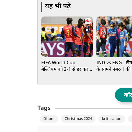
यह भी पढ़ें
खेल
FIFA World Cup:
IND vs ENG : टीम 
बेल्जियम को 2-1 से हराकर
के सामने नंबर-1 की क
सेमीफाइनल में पहुंचा स्पेन,
बचाने की चुनौती, जान
अब फ्रांस से होगी भिड़ंत
रहेगा पिच और मौस
व्हॉ
Tags
Dhoni
Christmas 2024
kriti sanon