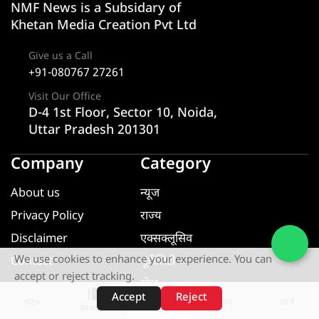
NMF News is a Subsidary of
Khetan Media Creation Pvt Ltd
Give us a Call
+91-080767 27261
Visit Our Office
D-4 1st Floor, Sector 10, Noida,
Uttar Pradesh 201301
Company
Category
About us
न्यूज
Privacy Policy
राज्य
Disclaimer
एक्सक्लूसिव
We use cookies to enhance your experience. You can
Contact
यूटीलिटी
accept or reject tracking.
खेल
Accept
Reject
शॉर्ट्स
होम
वीडियो
खोजें
मनोरंजन
वेब स्टोरीज़