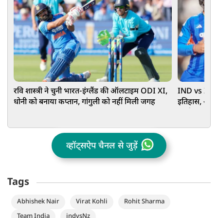
रवि शास्त्री ने चुनी भारत-इंग्लैंड की ऑलटाइम ODI XI,
IND vs ZIM :
धोनी को बनाया कप्तान, गांगुली को नहीं मिली जगह
इतिहास, अर्धश
इससे आत्मविश्
व्हॉट्सऐप चैनल से जुड़ें
Tags
Abhishek Nair
Virat Kohli
Rohit Sharma
Team India
indvsNz