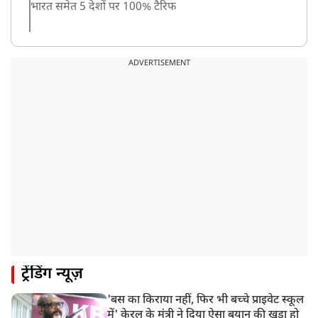
भारत समेत 5 देशों पर 100% टैरिफ
8:19 AM
PM मोदी आज IIT दिल्ली के दीक्षांत समारोह में शामिल होंगे
ADVERTISEMENT
ट्रेंडिंग न्यूज़
'बस का किराया नहीं, फिर भी बच्चे प्राइवेट स्कूल
में' केरल के मंत्री ने दिया ऐसा बयान की खड़ा हो