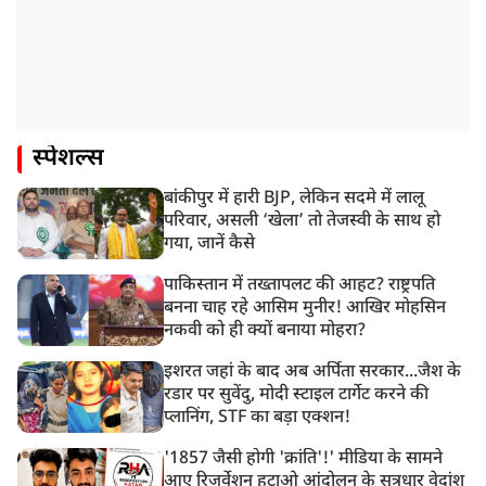
स्पेशल्स
बांकीपुर में हारी BJP, लेकिन सदमे में लालू
परिवार, असली ‘खेला’ तो तेजस्वी के साथ हो
गया, जानें कैसे
पाकिस्तान में तख्तापलट की आहट? राष्ट्रपति
बनना चाह रहे आसिम मुनीर! आखिर मोहसिन
नकवी को ही क्यों बनाया मोहरा?
इशरत जहां के बाद अब अर्पिता सरकार...जैश के
रडार पर सुवेंदु, मोदी स्टाइल टार्गेट करने की
प्लानिंग, STF का बड़ा एक्शन!
'1857 जैसी होगी 'क्रांति'!' मीडिया के सामने
आए रिजर्वेशन हटाओ आंदोलन के सूत्रधार वेदांश