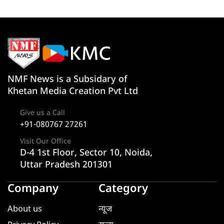
NMF News is a Subsidary of
Khetan Media Creation Pvt Ltd
Give us a Call
+91-080767 27261
Visit Our Office
D-4 1st Floor, Sector 10, Noida,
Uttar Pradesh 201301
Company
Category
About us
न्यूज