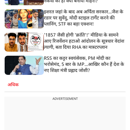
नकवी को ही क्यों बनाया मोहरा?
इशरत जहां के बाद अब अर्पिता सरकार...जैश के
रडार पर सुवेंदु, मोदी स्टाइल टार्गेट करने की
प्लानिंग, STF का बड़ा एक्शन!
'1857 जैसी होगी 'क्रांति'!' मीडिया के सामने
आए रिजर्वेशन हटाओ आंदोलन के सूत्रधार वेदांश
त्यागी, बता दिया RHA का मास्टरप्लान
RSS का कट्टर स्वयंसेवक, PM मोदी का
भरोसेमंद, 5 बार के MP...आखिर कौन हैं देश के
नए शिक्षा मंत्री प्रह्लाद जोशी?
अधिक
ADVERTISEMENT