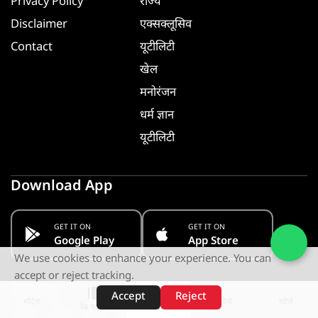
Privacy Policy
राज्य
Disclaimer
एक्सक्लूसिव
Contact
यूटीलिटी
खेल
मनोरंजन
धर्म ज्ञान
यूटीलिटी
Download App
GET IT ON
GET IT ON
Google Play
App Store
We use cookies to enhance your experience. You can
accept or reject tracking.
Follow us
Accept
Reject
शॉर्ट्स
होम
वीडियो
खोजें
वेब स्टोरीज़