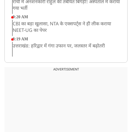
रांची में अनशनकारी राहुल की तबीयत बिगड़ी! अस्पताल में कराया
गया भर्ती
9:20 AM
CBI का बड़ा खुलासा, NTA के एक्सपर्ट्स ने ही लीक कराया
NEET-UG का पेपर
8:19 AM
उत्तराखंड: हरिद्वार में गंगा उफान पर, जलस्तर में बढ़ोतरी
8:18 AM
UP: लखनऊ में चलती कार में लगी आग, युवक की जिंदा जलकर
ADVERTISEMENT
मौत