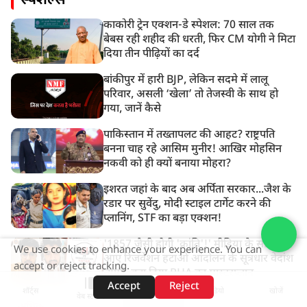
स्पेशल्स
काकोरी ट्रेन एक्शन-डे स्पेशल: 70 साल तक
बेबस रही शहीद की धरती, फिर CM योगी ने मिटा
दिया तीन पीढ़ियों का दर्द
बांकीपुर में हारी BJP, लेकिन सदमे में लालू
परिवार, असली ‘खेला’ तो तेजस्वी के साथ हो
गया, जानें कैसे
पाकिस्तान में तख्तापलट की आहट? राष्ट्रपति
बनना चाह रहे आसिम मुनीर! आखिर मोहसिन
नकवी को ही क्यों बनाया मोहरा?
इशरत जहां के बाद अब अर्पिता सरकार...जैश के
रडार पर सुवेंदु, मोदी स्टाइल टार्गेट करने की
प्लानिंग, STF का बड़ा एक्शन!
'1857 जैसी होगी 'क्रांति'!' मीडिया के सामने
We use cookies to enhance your experience. You can
आए रिजर्वेशन हटाओ आंदोलन के सूत्रधार वेदांश
accept or reject tracking.
त्यागी, बता दिया RHA का मास्टरप्लान
Accept
Reject
शॉर्ट्स
होम
वीडियो
खोजें
वेब स्टोरीज़