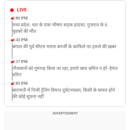
LIVE
6:01 PM
मध्य प्रदेश: धार के पास भीषण सड़क हादसा, गुजरात के 6
युवकों की मौत
3:43 PM
बंगाल की पूर्व सीएम ममता बनर्जी के काफिले पर हमले की ख़बर
3:17 PM
नौजवानों को गुमराह किया जा रहा, हमारे छात्र भ्रमित न हों- हेमंत
सोरेन
2:03 PM
बारामती में निजी ट्रेनिंग विमान दुर्घटनाग्रस्त, किसी के घायल होने
की कोई सूचना नहीं
12:16 PM
JPSC परीक्षा विवाद: अनशन पर बैठे छात्र नेता देवेंद्र महतो की
ADVERTISEMENT
तबीयत बिगड़ी
10:44 AM