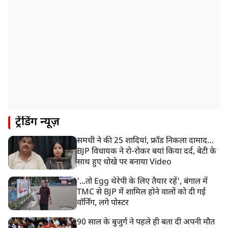
रांचीः छात्रों के समर्थन में विधायक जयराम महतो ने शुरू किया
निर्जला उपवास
10:42 AM
NIA ने मलप्पुरम विस्फोटक केस में मुख्य साजिशकर्ता को
गिरफ्तार किया
8:26 AM
PM मोदी को आया अमेरिकी उपराष्ट्रपति जेडी वेंस का फोन,
रणनीतिक मुद्दों पर हुई बात
8:23 AM
ट्रेंडिंग न्यूज़
रांची: छात्रों और झारखंड सरकार के बीच आज होगी तीसरे दौर
की बातचीत
समधी ने की 25 शादियां, फ्रॉड निकला दामाद…
8:22 AM
BJP विधायक ने रो-रोकर बयां किया दर्द, बेटी के
देशभर में आज से 'हर घर तिरंगा' अभियान, सीएम योगी लखनऊ
साथ हुए धोखे पर बनाया Video
में करेंगे यात्रा का शुभारंभ
'...तो Egg थेरेपी के लिए तैयार रहें', बंगाल में
TMC से BJP में शामिल होने वालों को दी गई
वॉर्निंग, लगे पोस्टर
90 साल के बुजुर्ग ने पहले ही बता दी अपनी मौत