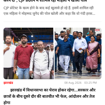
करने दी', CJP प्रदर्शन में शामिल रही महिला ने खोली पोल
CJP प्रोटेस्ट के खत्म होने के बाद कई खुलासे हो रहे हैं. इसमें शामिल रही
एक महिला ने मोहम्मद जुनैद की पोल खोली और कहा कि वो गंदी हरकतें
करता था, हाथ छूकर महिलाओं से स्वास्थ्य पूछता था. जब इसकी शिकायत
करने अभिजीत दिपके के पास पहुंची तो उन्होंने पुलिस कंप्लेन नहीं करने
दिया.
झारखंड
08 Aug, 2026
03:25 PM
झारखंड में विधानसभा का घेराव होकर रहेगा...सरकार और
छात्रों के बीच दूसरे दौर की बातचीत भी फेल, आंदोलन और तेज
होगा