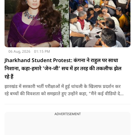
06 Aug, 2026
01:15 PM
Jharkhand Student Protest: कंगना ने राहुल पर साधा
निशाना, कहा-हमारे 'जेन-जी' सच में हर तरह की तकलीफ झेल
रहे हैं
झारखंड में सरकारी भर्ती परीक्षाओं में हुई धांधली के खिलाफ प्रदर्शन कर
रहे बच्चों की विवशता को समझाते हुए उन्होंने कहा, "मैंने कई वीडियो देखे
हैं कि बच्चों को त्रिपाल लगाने की इजाजत नहीं दी जा रही है. खाने की
ठीक स्थिति नहीं है, बच्चों ने दो-तीन दिन से कपड़े नहीं बदले हैं. हालात
ADVERTISEMENT
यहां तक गंभीर हैं कि बच्चों के पास ऑनलाइन फूड नहीं जा पा रहा है. ऐसी
स्थिति में राहुल गांधी वहां नहीं पहुंच रहे हैं.