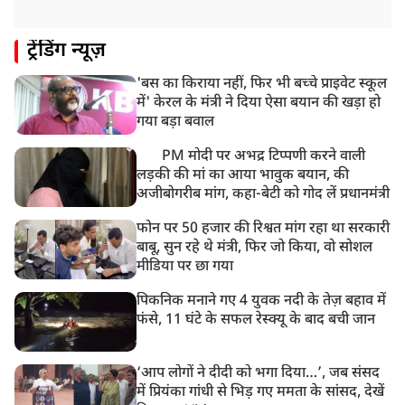
दोषी करार
11:05 AM
ट्रेंडिंग न्यूज़
भारी हंगामे के बीच संसद की कार्यवाही दोपहर दो बजे तक के
लिए स्थगित
'बस का किराया नहीं, फिर भी बच्चे प्राइवेट स्कूल
9:38 AM
में' केरल के मंत्री ने दिया ऐसा बयान की खड़ा हो
झारखंड: JPSC परीक्षा धांधली मामले में और पांच लोग गिरफ्तार,
गया बड़ा बवाल
अबतक 19 अरेस्ट
PM मोदी पर अभद्र टिप्पणी करने वाली
लड़की की मां का आया भावुक बयान, की
अजीबोगरीब मांग, कहा-बेटी को गोद लें प्रधानमंत्री
फोन पर 50 हजार की रिश्वत मांग रहा था सरकारी
बाबू, सुन रहे थे मंत्री, फिर जो किया, वो सोशल
मीडिया पर छा गया
पिकनिक मनाने गए 4 युवक नदी के तेज़ बहाव में
फंसे, 11 घंटे के सफल रेस्क्यू के बाद बची जान
‘आप लोगों ने दीदी को भगा दिया…’, जब संसद
में प्रियंका गांधी से भिड़ गए ममता के सांसद, देखें