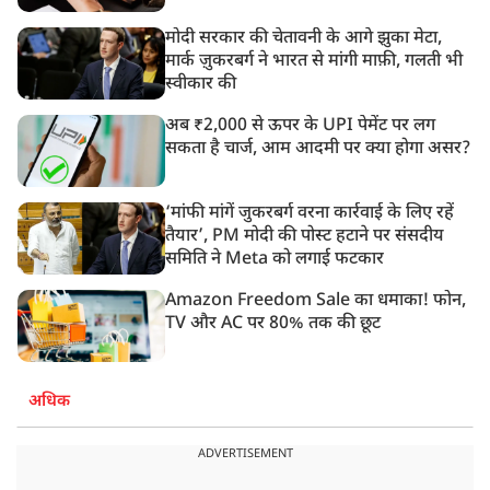
मोदी सरकार की चेतावनी के आगे झुका मेटा,
मार्क ज़ुकरबर्ग ने भारत से मांगी माफ़ी, गलती भी
स्वीकार की
अब ₹2,000 से ऊपर के UPI पेमेंट पर लग
सकता है चार्ज, आम आदमी पर क्या होगा असर?
‘मांफी मांगें जुकरबर्ग वरना कार्रवाई के लिए रहें
तैयार’, PM मोदी की पोस्ट हटाने पर संसदीय
समिति ने Meta को लगाई फटकार
Amazon Freedom Sale का धमाका! फोन,
TV और AC पर 80% तक की छूट
अधिक
ADVERTISEMENT