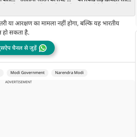
े वाली
तसलीमा नसरीन को लेफ्ट-
की रिकॉर्ड तोड़ डिजिटल रैली,
म
ेश से माफी
ममता राज में राज्य निकाला दे
7 लाख लोगों ने Live देखा
न
दिया, उनकी शंख बजाकर हुई
टाउनहॉल, 4 अगस्त को PM
बंगाल वापसी
आवास तक मार्च का ऐलान
ोतरी या आरक्षण का मामला नहीं होगा, बल्कि यह भारतीय
 हो सकता है.
ट्सऐप चैनल से जुड़ें
Modi Government
Narendra Modi
ADVERTISEMENT