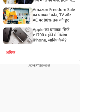
PM मोदी की पोस्ट हटाने पर
संसदीय समिति ने Meta को
Amazon Freedom Sale
लगाई फटकार
का धमाका! फोन, TV और
AC पर 80% तक की छूट
Apple का धमाका! सिर्फ
₹1700 महीने में मिलेगा
iPhone, जानिए कैसे?
अधिक
ADVERTISEMENT
न्यूज
न्यूज
इस बार नहीं छोड़ेंगे', झारखंड
'आपमें से किसी ने चंदा दिया