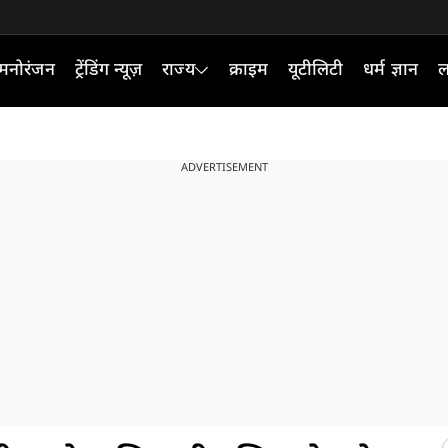
मनोरंजन
ट्रेंडिंग न्यूज़
राज्य
क्राइम
यूटीलिटी
धर्म ज्ञान
ल
ADVERTISEMENT