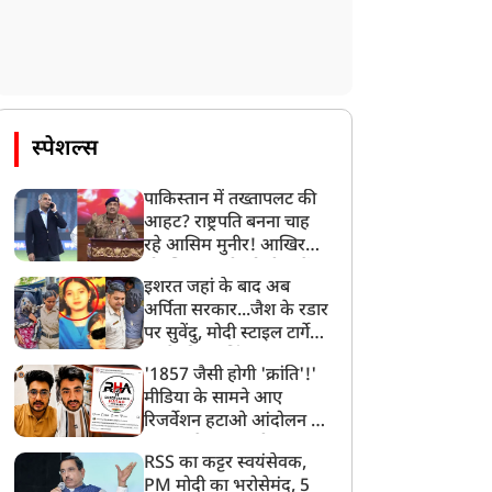
ें भूख हड़ताल पर डटे छात्र
है तो रसीद ले आओ', राम
ेता देवेंद्र नाथ महतो, शरीर
मंदिर पर हंगामा कर रहे
कमजोर, लेकिन जोश हाई!
'विपक्ष' को स्पीकर सतीश
महाना की चुनौती
स्पेशल्स
पाकिस्तान में तख्तापलट की
आहट? राष्ट्रपति बनना चाह
रहे आसिम मुनीर! आखिर
मोहसिन नकवी को ही क्यों
इशरत जहां के बाद अब
बनाया मोहरा?
अर्पिता सरकार...जैश के रडार
पर सुवेंदु, मोदी स्टाइल टार्गेट
करने की प्लानिंग, STF का
'1857 जैसी होगी 'क्रांति'!'
बड़ा एक्शन!
मीडिया के सामने आए
रिजर्वेशन हटाओ आंदोलन के
सूत्रधार वेदांश त्यागी, बता
RSS का कट्टर स्वयंसेवक,
दिया RHA का मास्टरप्लान
PM मोदी का भरोसेमंद, 5