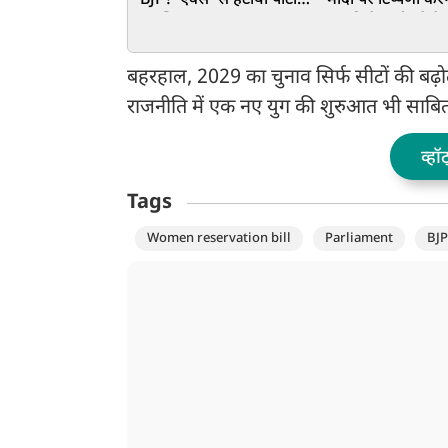
BJP! 'एक्स' से हटाया पार्टी
मोदी पर टिप्पणी करन
का जिक्र
लड़की ने मांगी पूरे द
बहरहाल, 2029 का चुनाव सिर्फ सीटों की बढ़
राजनीति में एक नए युग की शुरुआत भी साबित
व्हॉ
Tags
Women reservation bill
Parliament
BJP