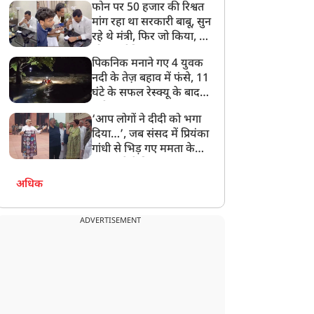
फोन पर 50 हजार की रिश्वत
बेटी को गोद लें प्रधानमंत्री
मांग रहा था सरकारी बाबू, सुन
रहे थे मंत्री, फिर जो किया, वो
सोशल मीडिया पर छा गया
पिकनिक मनाने गए 4 युवक
नदी के तेज़ बहाव में फंसे, 11
घंटे के सफल रेस्क्यू के बाद
बची जान
‘आप लोगों ने दीदी को भगा
दिया…’, जब संसद में प्रियंका
गांधी से भिड़ गए ममता के
सांसद, देखें दिलचस्प Video
अधिक
ADVERTISEMENT