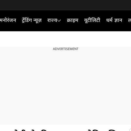
मनोरंजन
ट्रेंडिंग न्यूज़
राज्य
क्राइम
यूटीलिटी
धर्म ज्ञान
ल
ADVERTISEMENT