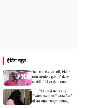
CBI का बड़ा खुलासा, NTA के एक्सपर्ट्स ने ही
लीक कराया NEET-UG का पेपर
8:19 AM
उत्तराखंड: हरिद्वार में गंगा उफान पर, जलस्तर में
बढ़ोतरी
8:18 AM
UP: लखनऊ में चलती कार में लगी आग, युवक
की जिंदा जलकर मौत
ट्रेंडिंग न्यूज़
'बस का किराया नहीं, फिर भी
बच्चे प्राइवेट स्कूल में' केरल
के मंत्री ने दिया ऐसा बयान की
खड़ा हो गया बड़ा बवाल
PM मोदी पर अभद्र
टिप्पणी करने वाली लड़की की
मां का आया भावुक बयान,
की अजीबोगरीब मांग, कहा-