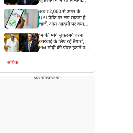
ज़ुकरबर्ग ने भारत से मांगी
माफ़ी, गलती भी स्वीकार की
अब ₹2,000 से ऊपर के
UPI पेमेंट पर लग सकता है
चार्ज, आम आदमी पर क्या
होगा असर?
‘मांफी मांगें जुकरबर्ग वरना
कार्रवाई के लिए रहें तैयार’,
PM मोदी की पोस्ट हटाने पर
संसदीय समिति ने Meta को
लगाई फटकार
न्यूज
न्यूज
अधिक
ADVERTISEMENT
अगर मर्द हो तो...' गंदी
'मैं PM होता तो पहले...' गाली
िप्पणी के बाद उदयनिधि
वाले वीडियो पर सोनम वांगचुक
्टालिन को खुशबू सुंदर का
का बड़ा बयान
ुला चैलेंज