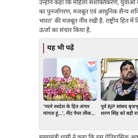
उन्होंने कहा कि महिला सशक्तिकरण, युवाओं 
का पुनर्जागरण, मजबूत एवं आधुनिक सैन्य शक्ति तथ
भारत' की मजबूत नींव रखी है. राष्ट्रीय हित म
ऊर्जा का संचार किया है.
यह भी पढ़ें
न्यूज
'प्यारे स्वदेश के हित अंगार
पूर्व BJP सांसद बृज
मांगता हूं...', नीट पेपर लीक
शरण सिंह को बड़ी र
पर चर्चा के बीच NSA डोभाल
महिला पहलवानों से 
का Gen-Z को इशारों में बड़ा
शोषण के आरोप के मा
संदेश
हुए बड़ी
मुख्यमंत्री धामी ने कहा कि इस ऐतिहासिक अवसर