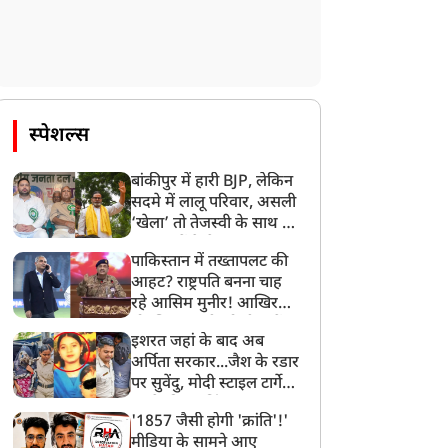
स्पेशल्स
बांकीपुर में हारी BJP, लेकिन
सदमे में लालू परिवार, असली
‘खेला’ तो तेजस्वी के साथ हो
गया, जानें कैसे
पाकिस्तान में तख्तापलट की
आहट? राष्ट्रपति बनना चाह
रहे आसिम मुनीर! आखिर
मोहसिन नकवी को ही क्यों
इशरत जहां के बाद अब
बनाया मोहरा?
अर्पिता सरकार...जैश के रडार
पर सुवेंदु, मोदी स्टाइल टार्गेट
करने की प्लानिंग, STF का
'1857 जैसी होगी 'क्रांति'!'
बड़ा एक्शन!
मीडिया के सामने आए