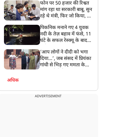
फोन पर 50 हजार की रिश्वत
बेटी को गोद लें प्रधानमंत्री
मांग रहा था सरकारी बाबू, सुन
रहे थे मंत्री, फिर जो किया, वो
सोशल मीडिया पर छा गया
पिकनिक मनाने गए 4 युवक
नदी के तेज़ बहाव में फंसे, 11
घंटे के सफल रेस्क्यू के बाद
बची जान
‘आप लोगों ने दीदी को भगा
दिया…’, जब संसद में प्रियंका
गांधी से भिड़ गए ममता के
सांसद, देखें दिलचस्प Video
अधिक
ADVERTISEMENT