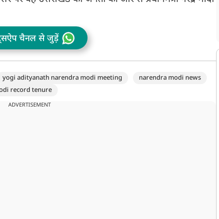
ट्सऐप चैनल से जुड़ें
yogi adityanath narendra modi meeting
narendra modi news
odi record tenure
ADVERTISEMENT