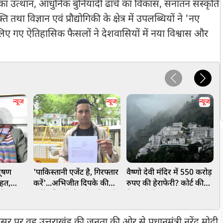
का उत्थान, आधुनिक बुनियादी ढांचे का विकास, सनातन संस्कृति
ा विज्ञान एवं प्रौद्योगिकी के क्षेत्र में उपलब्धियों ने 'नए
ें लिए गए ऐतिहासिक फैसलों ने देशवासियों में नया विश्वास और
न्यूज
न्यूज
न्यूज
भूषण
'पाकिस्तानी एजेंट है, गिरफ्तार
वैष्णो देवी मंदिर में 550 करोड़
'
ाहत,
करें'...अभिजीत दिपके की
रुपए की हेराफेरी? कोर्ट की
ट
यौन
बढ़ीं मुश्किलें, दिल्ली पुलिस में
निगरानी में पंहुचा 20 टन चंडी
स
मले में
शिकायत दर्ज, की गई गंभीर
का मामला
ख
मांग
 पर वह उत्तराखंड की जनता की ओर से प्रधानमंत्री नरेंद्र मोदी