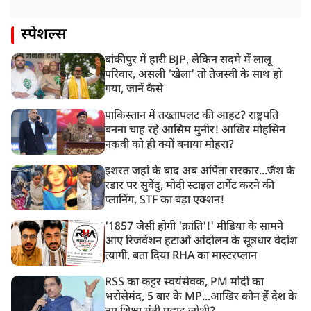
स्पेशल्स
बांकीपुर में हारी BJP, लेकिन सदमे में लालू
परिवार, असली ‘खेला’ तो तेजस्वी के साथ हो
गया, जानें कैसे
पाकिस्तान में तख्तापलट की आहट? राष्ट्रपति
बनना चाह रहे आसिम मुनीर! आखिर मोहसिन
नकवी को ही क्यों बनाया मोहरा?
इशरत जहां के बाद अब अर्पिता सरकार...जैश के
रडार पर सुवेंदु, मोदी स्टाइल टार्गेट करने की
प्लानिंग, STF का बड़ा एक्शन!
'1857 जैसी होगी 'क्रांति'!' मीडिया के सामने
आए रिजर्वेशन हटाओ आंदोलन के सूत्रधार वेदांश
त्यागी, बता दिया RHA का मास्टरप्लान
RSS का कट्टर स्वयंसेवक, PM मोदी का
भरोसेमंद, 5 बार के MP...आखिर कौन हैं देश के