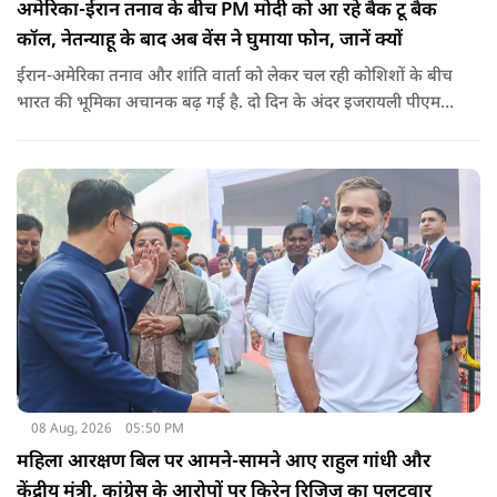
अमेरिका-ईरान तनाव के बीच PM मोदी को आ रहे बैक टू बैक
कॉल, नेतन्याहू के बाद अब वेंस ने घुमाया फोन, जानें क्यों
ईरान-अमेरिका तनाव और शांति वार्ता को लेकर चल रही कोशिशों के बीच
भारत की भूमिका अचानक बढ़ गई है. दो दिन के अंदर इजरायली पीएम
नेतन्याहू और अमेरिकी उपराष्ट्रपति जेडी वेंस का पीएम मोदी का फोन
आया. इस दौरान रणनीतिक मुद्दों पर बात हुई.
08 Aug, 2026
05:50 PM
महिला आरक्षण बिल पर आमने-सामने आए राहुल गांधी और
केंद्रीय मंत्री, कांग्रेस के आरोपों पर किरेन रिजिजू का पलटवार