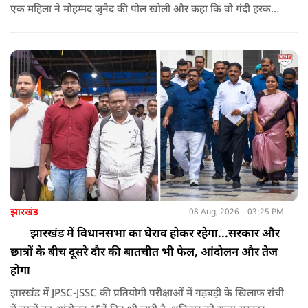
एक महिला ने मोहम्मद जुनैद की पोल खोली और कहा कि वो गंदी हरकतें
करता था, हाथ छूकर महिलाओं से स्वास्थ्य पूछता था. जब इसकी शिकायत
करने अभिजीत दिपके के पास पहुंची तो उन्होंने पुलिस कंप्लेन नहीं करने
दिया.
झारखंड
08 Aug, 2026
03:25 PM
झारखंड में विधानसभा का घेराव होकर रहेगा...सरकार और
छात्रों के बीच दूसरे दौर की बातचीत भी फेल, आंदोलन और तेज
होगा
झारखंड में JPSC-JSSC की प्रतियोगी परीक्षाओं में गड़बड़ी के खिलाफ रांची