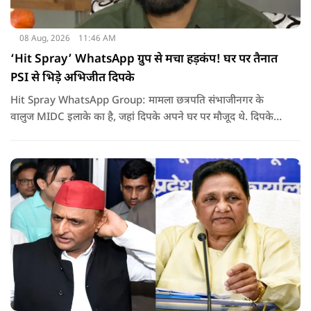
08 Aug, 2026
11:46 AM
‘Hit Spray’ WhatsApp ग्रुप से मचा हड़कंप! घर पर तैनात
PSI से भिड़े अभिजीत दिपके
Hit Spray WhatsApp Group: मामला छत्रपति संभाजीनगर के
वालुज MIDC इलाके का है, जहां दिपके अपने घर पर मौजूद थे. दिपके
का आरोप है कि सुरक्षा के लिए तैनात PSI उनसे मिलने आने वाले लोगों
को रोक रहे थे और उनके साथ ठीक तरीके से पेश नहीं आ रहे थे. इसी बात
को लेकर दिपके की पुलिस अधिकारी से तीखी बहस हो गई.