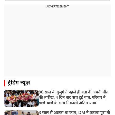
रांची: छात्रों और झारखंड सरकार के बीच आज होगी तीसरे दौर
ADVERTISEMENT
की बातचीत
8:22 AM
देशभर में आज से 'हर घर तिरंगा' अभियान, सीएम योगी लखनऊ
में करेंगे यात्रा का शुभारंभ
8:21 AM
गाज़ियाबाद में मुठभेड़, 3 ड्रग तस्कर गिरफ्तार, 21 किलो गांजा
बरामद
ट्रेंडिंग न्यूज़
90 साल के बुजुर्ग ने पहले ही बता दी अपनी मौत
की तारीख, 4 दिन बाद सच हुई बात, परिवार ने
गाजे-बाजे के साथ निकाली अंतिम यात्रा
3 साल से अटका था काम, DM ने कराया पूरा तो