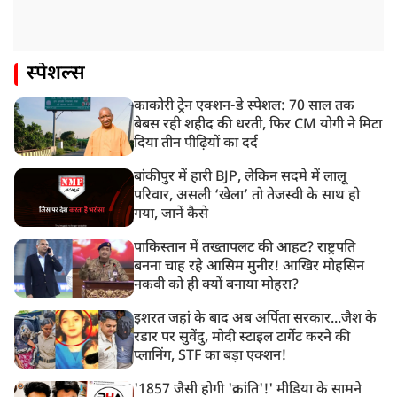
स्पेशल्स
काकोरी ट्रेन एक्शन-डे स्पेशल: 70 साल तक
बेबस रही शहीद की धरती, फिर CM योगी ने मिटा
दिया तीन पीढ़ियों का दर्द
बांकीपुर में हारी BJP, लेकिन सदमे में लालू
परिवार, असली ‘खेला’ तो तेजस्वी के साथ हो
गया, जानें कैसे
पाकिस्तान में तख्तापलट की आहट? राष्ट्रपति
बनना चाह रहे आसिम मुनीर! आखिर मोहसिन
नकवी को ही क्यों बनाया मोहरा?
इशरत जहां के बाद अब अर्पिता सरकार...जैश के
रडार पर सुवेंदु, मोदी स्टाइल टार्गेट करने की
प्लानिंग, STF का बड़ा एक्शन!
'1857 जैसी होगी 'क्रांति'!' मीडिया के सामने