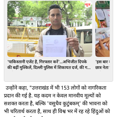
न्यूज
'पाकिस्तानी एजेंट है, गिरफ्तार करें'...अभिजीत दिपके
'इस बार नहीं छ
की बढ़ीं मुश्किलें, दिल्ली पुलिस में शिकायत दर्ज, की गई
छात्र नेता दे
गंभीर मांग
हाई!
उन्होंने कहा, "उत्तराखंड में भी 153 लोगों को नागरिकता
प्रदान की गई है. यह कदम न केवल मानवीय मूल्यों को
सशक्त करता है, बल्कि 'वसुधैव कुटुंबकम्' की भावना को
भी चरितार्थ करता है, साथ ही विश्व भर में रह रहे हिंदुओं को