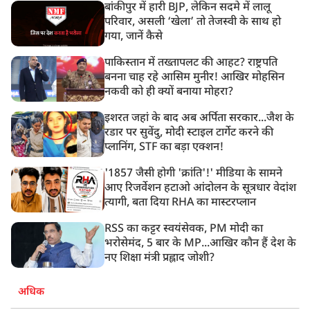
बांकीपुर में हारी BJP, लेकिन सदमे में लालू
परिवार, असली ‘खेला’ तो तेजस्वी के साथ हो
गया, जानें कैसे
पाकिस्तान में तख्तापलट की आहट? राष्ट्रपति
बनना चाह रहे आसिम मुनीर! आखिर मोहसिन
नकवी को ही क्यों बनाया मोहरा?
इशरत जहां के बाद अब अर्पिता सरकार...जैश के
रडार पर सुवेंदु, मोदी स्टाइल टार्गेट करने की
प्लानिंग, STF का बड़ा एक्शन!
'1857 जैसी होगी 'क्रांति'!' मीडिया के सामने
आए रिजर्वेशन हटाओ आंदोलन के सूत्रधार वेदांश
त्यागी, बता दिया RHA का मास्टरप्लान
RSS का कट्टर स्वयंसेवक, PM मोदी का
भरोसेमंद, 5 बार के MP...आखिर कौन हैं देश के
नए शिक्षा मंत्री प्रह्लाद जोशी?
अधिक