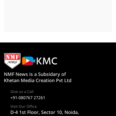
NMF News is a Subsidary of
Khetan Media Creation Pvt Ltd
Give us a Call
+91-080767 27261
Visit Our Office
D-4 1st Floor, Sector 10, Noida,