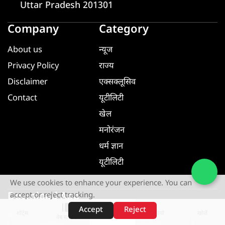
Uttar Pradesh 201301
Company
Category
About us
न्यूज
Privacy Policy
राज्य
Disclaimer
एक्सक्लूसिव
Contact
यूटीलिटी
खेल
मनोरंजन
धर्म ज्ञान
यूटीलिटी
We use cookies to enhance your experience. You can
Download App
accept or reject tracking.
Accept
Reject
शॉर्ट्स
होम
वीडियो
खोजें
वेब स्टोरीज़