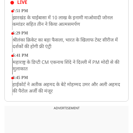
LIVE
7:51 PM
झारखंड के चाईबासा में 10 लाख के इनामी माओवादी जोनल
कमांडर सहित तीन ने किया आत्मसमर्पण
6:29 PM
श्रीलंका क्रिकेट का बड़ा फैसला, भारत के खिलाफ टेस्ट सीरीज में
दर्शकों की होगी फ्री एंट्री
5:41 PM
महाराष्ट्र के डिप्टी CM एकनाथ शिंदे ने दिल्ली में PM मोदी से की
मुलाकात
3:45 PM
हाईकोर्ट ने अतीक अहमद के बेटे मोहम्मद उमर और अली अहमद
की पैरोल अर्जी की मंजूर
12:59 PM
CM योगी का सपा पर हमला, कहा- वोट बैंक की राजनीति ने
ADVERTISEMENT
कारीगरों का सम्मान छीना
10:57 AM
रांची में अनशनकारी राहुल की तबीयत बिगड़ी! अस्पताल में कराया