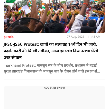
झारखंड
07 Aug, 2026
11:48 AM
JPSC-JSSC Protest: छात्रों का सत्याग्रह 14वें दिन भी जारी,
प्रदर्शनकारी की बिगड़ी तबीयत, आज झारखंड विधानसभा घेरेंगे
छात्र संगठन
Jharkhand Protest: मानसून सत्र के बीच प्रदर्शन, प्रशासन ने बढ़ाई
सुरक्षा झारखंड विधानसभा के मानसून सत्र के दौरान होने वाले इस प्रदर्शन
को देखते हुए जिला प्रशासन ने सुरक्षा के कड़े इंतजाम किए हैं. यह मार्च
वामपंथी छात्र संगठनों आइसा, आरवाईए, एआईएसएफ और झारखंड
ADVERTISEMENT
जनाधिकार महासभा के आह्वान पर आयोजित किया जा रहा है.