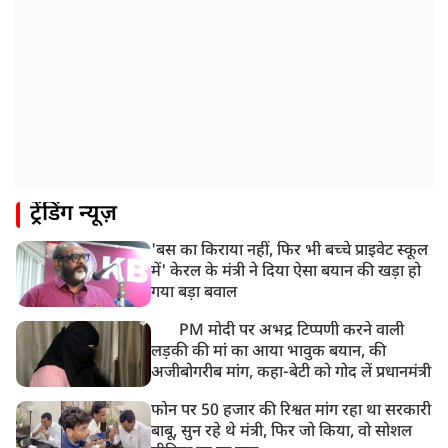
गया भर्ती
9:20 AM
CBI का बड़ा खुलासा, NTA के एक्सपर्ट्स ने ही लीक कराया
NEET-UG का पेपर
8:19 AM
उत्तराखंड: हरिद्वार में गंगा उफान पर, जलस्तर में बढ़ोतरी
8:18 AM
ट्रेंडिंग न्यूज़
UP: लखनऊ में चलती कार में लगी आग, युवक की जिंदा जलकर
मौत
'बस का किराया नहीं, फिर भी बच्चे प्राइवेट स्कूल
में' केरल के मंत्री ने दिया ऐसा बयान की खड़ा हो
गया बड़ा बवाल
PM मोदी पर अभद्र टिप्पणी करने वाली
लड़की की मां का आया भावुक बयान, की
अजीबोगरीब मांग, कहा-बेटी को गोद लें प्रधानमंत्री
फोन पर 50 हजार की रिश्वत मांग रहा था सरकारी
बाबू, सुन रहे थे मंत्री, फिर जो किया, वो सोशल