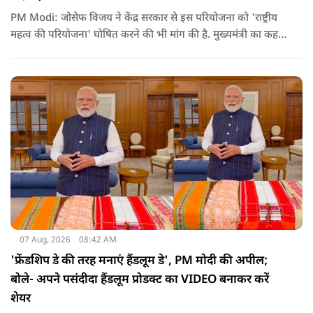
PM Modi: जोसेफ विजय ने केंद्र सरकार से इस परियोजना को 'राष्ट्रीय
महत्व की परियोजना' घोषित करने की भी मांग की है. मुख्यमंत्री का कहना
है कि अगर इस योजना पर तेजी से काम शुरू होता है, त न केवल
तमिलनाडु बल्कि दक्षिण भारत के कई राज्यों में पीने के पानी और सिंचाई
की समस्या को काफी हद तक कम किया जा सकता है.
07 Aug, 2026
08:42 AM
'फ्रेंडशिप डे की तरह मनाएं हैंडलूम डे', PM मोदी की अपील;
बोले- अपने पसंदीदा हैंडलूम प्रोडक्ट का VIDEO बनाकर करें
शेयर