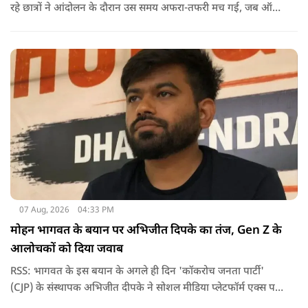
रहे छात्रों ने आंदोलन के दौरान उस समय अफरा-तफरी मच गई, जब ऑल
इंडिया स्टूडेंट्स एसोसिएशन की राष्ट्रीय अध्यक्ष नेहा बोरा पर एक युवक ने
अचानक काली स्याही फेंक दी.
07 Aug, 2026
04:33 PM
मोहन भागवत के बयान पर अभिजीत दिपके का तंज, Gen Z के
आलोचकों को दिया जवाब
RSS: भागवत के इस बयान के अगले ही दिन 'कॉकरोच जनता पार्टी'
(CJP) के संस्थापक अभिजीत दीपके ने सोशल मीडिया प्लेटफॉर्म एक्स पर
एक छोटा लेकिन चर्चा में आ गया संदेश साझा किया. उन्होंने भागवत के