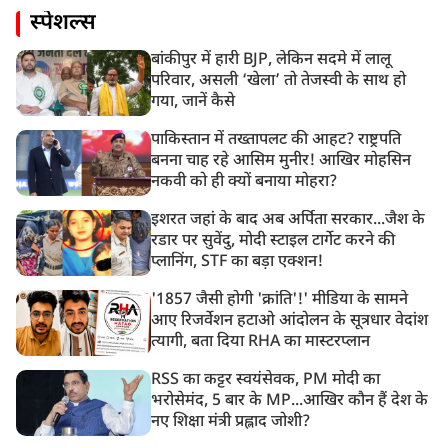
स्पेशल्स
बांकीपुर में हारी BJP, लेकिन सदमे में लालू
परिवार, असली ‘खेला’ तो तेजस्वी के साथ हो
गया, जानें कैसे
पाकिस्तान में तख्तापलट की आहट? राष्ट्रपति
बनना चाह रहे आसिम मुनीर! आखिर मोहसिन
नकवी को ही क्यों बनाया मोहरा?
इशरत जहां के बाद अब अर्पिता सरकार...जैश के
रडार पर सुवेंदु, मोदी स्टाइल टार्गेट करने की
प्लानिंग, STF का बड़ा एक्शन!
'1857 जैसी होगी 'क्रांति'!' मीडिया के सामने
आए रिजर्वेशन हटाओ आंदोलन के सूत्रधार वेदांश
त्यागी, बता दिया RHA का मास्टरप्लान
RSS का कट्टर स्वयंसेवक, PM मोदी का
भरोसेमंद, 5 बार के MP...आखिर कौन हैं देश के
नए शिक्षा मंत्री प्रह्लाद जोशी?