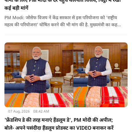
पानी के लिए PM मोदी के दर पहुंचे थलपति विजय, चिट्ठी में रखीं
कई बड़ी मांगें
PM Modi: जोसेफ विजय ने केंद्र सरकार से इस परियोजना को 'राष्ट्रीय
महत्व की परियोजना' घोषित करने की भी मांग की है. मुख्यमंत्री का कहना
है कि अगर इस योजना पर तेजी से काम शुरू होता है, त न केवल
तमिलनाडु बल्कि दक्षिण भारत के कई राज्यों में पीने के पानी और सिंचाई
की समस्या को काफी हद तक कम किया जा सकता है.
07 Aug, 2026
08:42 AM
'फ्रेंडशिप डे की तरह मनाएं हैंडलूम डे', PM मोदी की अपील;
बोले- अपने पसंदीदा हैंडलूम प्रोडक्ट का VIDEO बनाकर करें