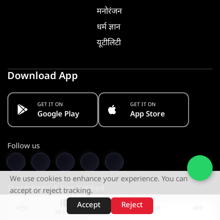
मनोरंजन
धर्म ज्ञान
यूटीलिटी
Download App
GET IT ON
GET IT ON
Google Play
App Store
Follow us
We use cookies to enhance your experience. You can
Stay Informed. Get Notified
accept or reject tracking.
Accept
Reject
शॉर्ट्स
होम
वीडियो
खोजें
वेब स्टोरीज़
Subscribe