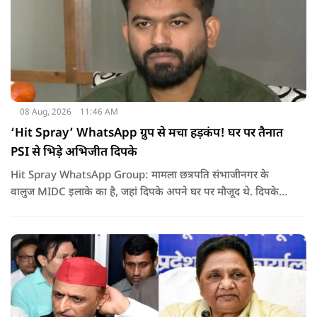
08 Aug, 2026
11:46 AM
‘Hit Spray’ WhatsApp ग्रुप से मचा हड़कंप! घर पर तैनात
PSI से भिड़े अभिजीत दिपके
Hit Spray WhatsApp Group: मामला छत्रपति संभाजीनगर के
वालुज MIDC इलाके का है, जहां दिपके अपने घर पर मौजूद थे. दिपके
का आरोप है कि सुरक्षा के लिए तैनात PSI उनसे मिलने आने वाले लोगों
को रोक रहे थे और उनके साथ ठीक तरीके से पेश नहीं आ रहे थे. इसी बात
को लेकर दिपके की पुलिस अधिकारी से तीखी बहस हो गई.