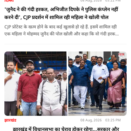
दिल्ली
08 Aug, 2026
05:22 PM
'जुनैद ने की गंदी हरकत, अभिजीत दिपके ने पुलिस कंप्लेन नहीं
करने दी', CJP प्रदर्शन में शामिल रही महिला ने खोली पोल
CJP प्रोटेस्ट के खत्म होने के बाद कई खुलासे हो रहे हैं. इसमें शामिल रही
एक महिला ने मोहम्मद जुनैद की पोल खोली और कहा कि वो गंदी हरकतें
करता था, हाथ छूकर महिलाओं से स्वास्थ्य पूछता था. जब इसकी शिकायत
करने अभिजीत दिपके के पास पहुंची तो उन्होंने पुलिस कंप्लेन नहीं करने
दिया.
झारखंड
08 Aug, 2026
03:25 PM
झारखंड में विधानसभा का घेराव होकर रहेगा...सरकार और