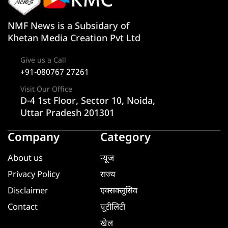
NMF News is a Subsidary of
Khetan Media Creation Pvt Ltd
Give us a Call
+91-080767 27261
Visit Our Office
D-4 1st Floor, Sector 10, Noida,
Uttar Pradesh 201301
Company
Category
About us
न्यूज
Privacy Policy
राज्य
Disclaimer
एक्सक्लूसिव
Contact
यूटीलिटी
खेल