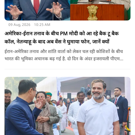
09 Aug, 2026
10:25 AM
अमेरिका-ईरान तनाव के बीच PM मोदी को आ रहे बैक टू बैक
कॉल, नेतन्याहू के बाद अब वेंस ने घुमाया फोन, जानें क्यों
ईरान-अमेरिका तनाव और शांति वार्ता को लेकर चल रही कोशिशों के बीच
भारत की भूमिका अचानक बढ़ गई है. दो दिन के अंदर इजरायली पीएम
नेतन्याहू और अमेरिकी उपराष्ट्रपति जेडी वेंस का पीएम मोदी का फोन
आया. इस दौरान रणनीतिक मुद्दों पर बात हुई.