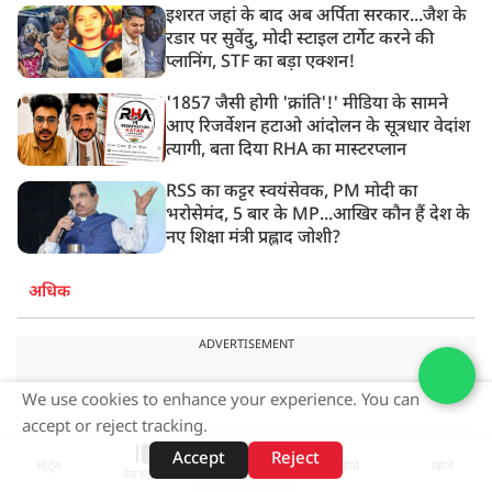
इशरत जहां के बाद अब अर्पिता सरकार...जैश के
रडार पर सुवेंदु, मोदी स्टाइल टार्गेट करने की
प्लानिंग, STF का बड़ा एक्शन!
'1857 जैसी होगी 'क्रांति'!' मीडिया के सामने
आए रिजर्वेशन हटाओ आंदोलन के सूत्रधार वेदांश
त्यागी, बता दिया RHA का मास्टरप्लान
RSS का कट्टर स्वयंसेवक, PM मोदी का
भरोसेमंद, 5 बार के MP...आखिर कौन हैं देश के
नए शिक्षा मंत्री प्रह्लाद जोशी?
अधिक
ADVERTISEMENT
We use cookies to enhance your experience. You can
accept or reject tracking.
Accept
Reject
शॉर्ट्स
होम
वीडियो
खोजें
वेब स्टोरीज़