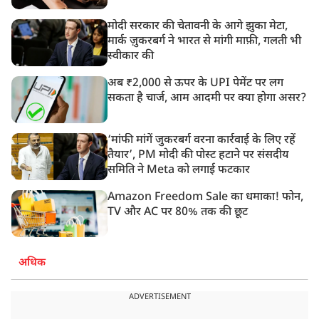
मोदी सरकार की चेतावनी के आगे झुका मेटा,
मार्क ज़ुकरबर्ग ने भारत से मांगी माफ़ी, गलती भी
स्वीकार की
अब ₹2,000 से ऊपर के UPI पेमेंट पर लग
सकता है चार्ज, आम आदमी पर क्या होगा असर?
‘मांफी मांगें जुकरबर्ग वरना कार्रवाई के लिए रहें
तैयार’, PM मोदी की पोस्ट हटाने पर संसदीय
समिति ने Meta को लगाई फटकार
Amazon Freedom Sale का धमाका! फोन,
TV और AC पर 80% तक की छूट
अधिक
ADVERTISEMENT