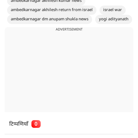
ambedkarnagar akhilesh kumar news
ambedkarnagar akhilesh return from israel
israel war
ambedkarnagar dm anupam shukla news
yogi adityanath
ADVERTISEMENT
टिप्पणियाँ
0