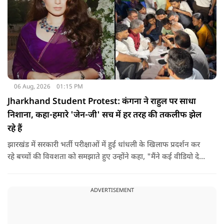
06 Aug, 2026
01:15 PM
Jharkhand Student Protest: कंगना ने राहुल पर साधा
निशाना, कहा-हमारे 'जेन-जी' सच में हर तरह की तकलीफ झेल
रहे हैं
झारखंड में सरकारी भर्ती परीक्षाओं में हुई धांधली के खिलाफ प्रदर्शन कर
रहे बच्चों की विवशता को समझाते हुए उन्होंने कहा, "मैंने कई वीडियो देखे
हैं कि बच्चों को त्रिपाल लगाने की इजाजत नहीं दी जा रही है. खाने की
ठीक स्थिति नहीं है, बच्चों ने दो-तीन दिन से कपड़े नहीं बदले हैं. हालात
ADVERTISEMENT
यहां तक गंभीर हैं कि बच्चों के पास ऑनलाइन फूड नहीं जा पा रहा है. ऐसी
स्थिति में राहुल गांधी वहां नहीं पहुंच रहे हैं.