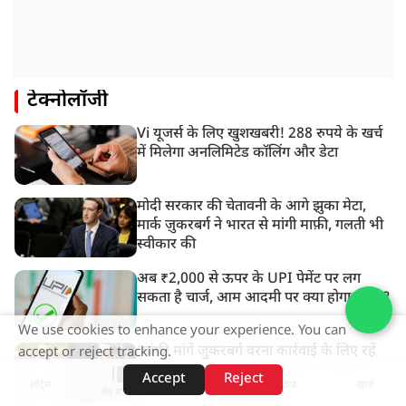
टेक्नोलॉजी
Vi यूजर्स के लिए खुशखबरी! 288 रुपये के खर्च
में मिलेगा अनलिमिटेड कॉलिंग और डेटा
मोदी सरकार की चेतावनी के आगे झुका मेटा,
मार्क ज़ुकरबर्ग ने भारत से मांगी माफ़ी, गलती भी
स्वीकार की
अब ₹2,000 से ऊपर के UPI पेमेंट पर लग
सकता है चार्ज, आम आदमी पर क्या होगा असर?
We use cookies to enhance your experience. You can
‘मांफी मांगें जुकरबर्ग वरना कार्रवाई के लिए रहें
accept or reject tracking.
तैयार’, PM मोदी की पोस्ट हटाने पर संसदीय
Accept
Reject
शॉर्ट्स
होम
वीडियो
खोजें
समिति ने Meta को लगाई फटकार
वेब स्टोरीज़