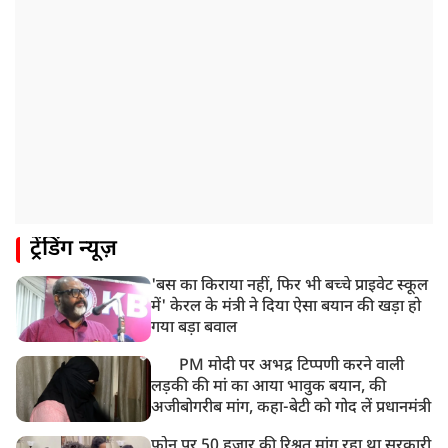
बॉम्बे हाईकोर्ट ने यौन उत्पीड़न मामले में तहलका के पूर्व एडिटर
तरुण तेजपाल को दोषी ठहराया
12:47 PM
माफिया अतीक अहमद के छोटे बेटे अबान की एक्सीडेंट में मौत
11:12 AM
यौन उत्पीड़न मामले में 'तहलका' के पूर्व एडिटर तरुण तेजपाल
दोषी करार
11:05 AM
ट्रेंडिंग न्यूज़
भारी हंगामे के बीच संसद की कार्यवाही दोपहर दो बजे तक के
लिए स्थगित
'बस का किराया नहीं, फिर भी बच्चे प्राइवेट स्कूल
9:38 AM
में' केरल के मंत्री ने दिया ऐसा बयान की खड़ा हो
झारखंड: JPSC परीक्षा धांधली मामले में और पांच लोग गिरफ्तार,
गया बड़ा बवाल
अबतक 19 अरेस्ट
PM मोदी पर अभद्र टिप्पणी करने वाली
लड़की की मां का आया भावुक बयान, की
अजीबोगरीब मांग, कहा-बेटी को गोद लें प्रधानमंत्री
फोन पर 50 हजार की रिश्वत मांग रहा था सरकारी