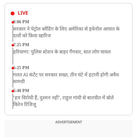
LIVE
8:06 PM
सरकार ने पेट्रोल ब्लेंडिंग के लिए अमेरिका से इथेनॉल आयात के
दावों को किया खारिज
7:25 PM
हरियाणा: पुलिस स्टेशन के बाहर गैंगवार, सात लोग घायल
6:25 PM
गलत AI कंटेंट पर सरकार सख्त, तीन घंटे में हटानी होगी अवैध
सामग्री
5:40 PM
‘हम विरोधी हैं, दुश्मन नहीं’, राहुल गांधी से बातचीत में बोले
किरेन रिजिजू
4:42 PM
झारखंड के छात्रों को CJP का समर्थन, रांची पहुंच रहा CJP का
ADVERTISEMENT
एक दल
12:57 PM