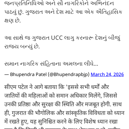
જનપ્રતિનિધિઓ અને સૌ નાગરિકોને અભિનંદન
પાઠવું છું. ગુજરાત અને દેશ માટે આ એક ઐતિહાસિક
ક્ષણ છે.
આ સાથે જ ગુજરાત UCC લાગુ કરનારૂ દેશનું બીજું
રાજ્ય બન્યું છે.
સમાન નાગરિક સંહિતાના અમલના લીધે…
— Bhupendra Patel (@Bhupendrapbjp)
March 24, 2026
सीएम पटेल ने आगे बताया कि 'इससे सभी धर्मों और
जातियों की महिलाओं को समान अधिकार मिलेंगे, जिससे
उनकी प्रतिष्ठा और सुरक्षा की स्थिति और मजबूत होगी. साथ
ही, गुजरात की भौगोलिक और सांस्कृतिक विविधता को ध्यान
में रखते हुए, यह सुनिश्चित करने के लिए विशेष ध्यान रखा