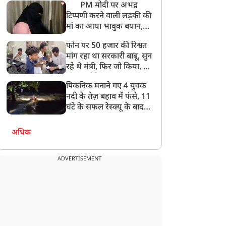
PM मोदी पर अभद्र
टिप्पणी करने वाली लड़की की
मां का आया भावुक बयान,
की अजीबोगरीब मांग, कहा-
फोन पर 50 हजार की रिश्वत
बेटी को गोद लें प्रधानमंत्री
मांग रहा था सरकारी बाबू, सुन
रहे थे मंत्री, फिर जो किया, वो
सोशल मीडिया पर छा गया
पिकनिक मनाने गए 4 युवक
नदी के तेज़ बहाव में फंसे, 11
घंटे के सफल रेस्क्यू के बाद
बची जान
अधिक
ADVERTISEMENT