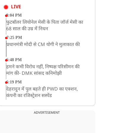
LIVE
8:04 PM
फुटबॉलर लियोनेल मेसी के पिता जॉर्ज मेसी का
68 साल की उम्र में निधन
7:25 PM
प्रधानमंत्री मोदी से CM योगी ने मुलाकात की
6:48 PM
हमने कभी विरोध नहीं, निष्पक्ष परिसीमन की
मांग की- DMK सांसद कनिमोझी
6:19 PM
देहरादुन में पुल बहते ही PWD का एक्शन,
कंपनी का रजिस्ट्रेशन सस्पेंड
3:09 PM
खराब मौसम की चेतावनी के कारण अमरनाथ
ADVERTISEMENT
यात्रा स्थगित
2:51 PM