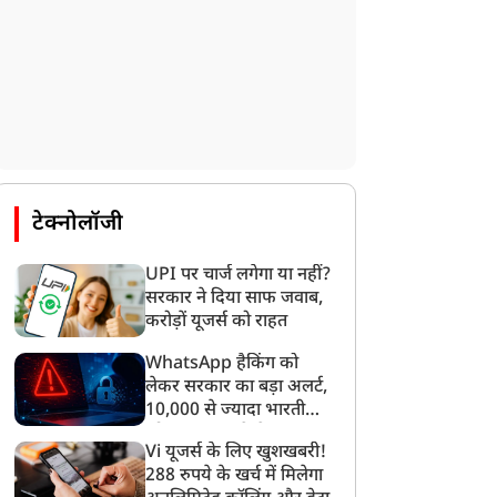
टेक्नोलॉजी
UPI पर चार्ज लगेगा या नहीं?
सरकार ने दिया साफ जवाब,
करोड़ों यूजर्स को राहत
WhatsApp हैकिंग को
लेकर सरकार का बड़ा अलर्ट,
10,000 से ज्यादा भारतीयों
को साइबर हमले से बचाया
Vi यूजर्स के लिए खुशखबरी!
गया
288 रुपये के खर्च में मिलेगा