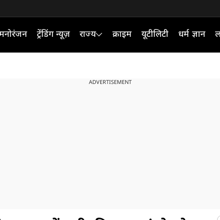
मनोरंजन
ट्रेंडिंग न्यूज़
राज्य
क्राइम
यूटीलिटी
धर्म ज्ञान
ल
ADVERTISEMENT