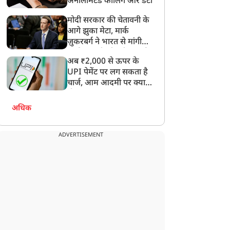
अनलिमिटेड कॉलिंग और डेटा
मोदी सरकार की चेतावनी के
आगे झुका मेटा, मार्क
ज़ुकरबर्ग ने भारत से मांगी
माफ़ी, गलती भी स्वीकार की
अब ₹2,000 से ऊपर के
UPI पेमेंट पर लग सकता है
चार्ज, आम आदमी पर क्या
होगा असर?
अधिक
ADVERTISEMENT