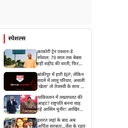
स्पेशल्स
काकोरी ट्रेन एक्शन-डे
स्पेशल: 70 साल तक बेबस
रही शहीद की धरती, फिर
CM योगी ने मिटा दिया तीन
बांकीपुर में हारी BJP, लेकिन
पीढ़ियों का दर्द
सदमे में लालू परिवार, असली
‘खेला’ तो तेजस्वी के साथ हो
गया, जानें कैसे
पाकिस्तान में तख्तापलट की
आहट? राष्ट्रपति बनना चाह
रहे आसिम मुनीर! आखिर
मोहसिन नकवी को ही क्यों
इशरत जहां के बाद अब
बनाया मोहरा?
अर्पिता सरकार...जैश के रडार