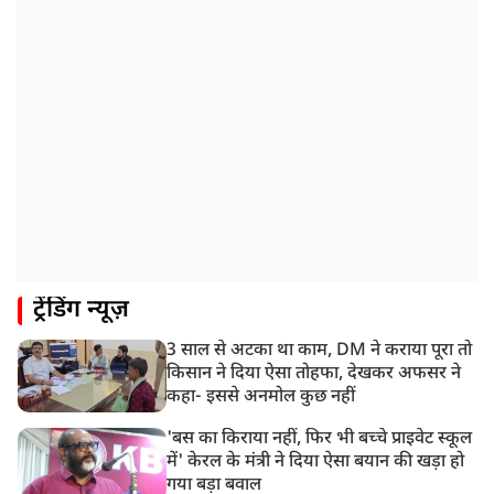
की संख्या 98 तक पहुंची
10:21 AM
हिमाचल के चंबा में बड़ा सड़क हादसा, 7 यात्रियों की मौत; 11
घायल
9:23 AM
सलमान खान के घर के बाहर ड्यूटी पर तैनात पुलिसकर्मी की मौत,
अचानक बिगड़ी थी तबीयत
8:23 AM
देश के कई हिस्सों में भारी बारिश के आसार, मौसम विभाग ने
जारी किया अलर्ट
8:20 AM
ट्रेंडिंग न्यूज़
भारत समेत 5 देशों पर 100% टैरिफ
3 साल से अटका था काम, DM ने कराया पूरा तो
8:19 AM
किसान ने दिया ऐसा तोहफा, देखकर अफसर ने
PM मोदी आज IIT दिल्ली के दीक्षांत समारोह में शामिल होंगे
कहा- इससे अनमोल कुछ नहीं
'बस का किराया नहीं, फिर भी बच्चे प्राइवेट स्कूल
में' केरल के मंत्री ने दिया ऐसा बयान की खड़ा हो
गया बड़ा बवाल