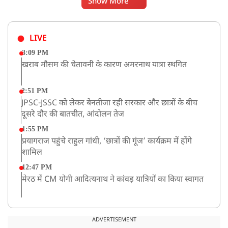
Show More
LIVE
3:09 PM
खराब मौसम की चेतावनी के कारण अमरनाथ यात्रा स्थगित
2:51 PM
JPSC-JSSC को लेकर बेनतीजा रही सरकार और छात्रों के बीच
दूसरे दौर की बातचीत, आंदोलन तेज
1:55 PM
प्रयागराज पहुंचे राहुल गांधी, ‘छात्रों की गूंज’ कार्यक्रम में होंगे
शामिल
12:47 PM
मेरठ में CM योगी आदित्यनाथ ने कांवड़ यात्रियों का किया स्वागत
11:04 AM
असम बाढ़: 13 जिलों में 15 लाख से ज्यादा लोग प्रभावित, मृतकों
ADVERTISEMENT