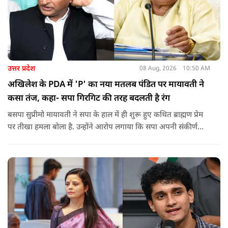
उत्तर प्रदेश
08 Aug, 2026
10:50 AM
अखिलेश के PDA में 'P' का नया मतलब पंडित पर मायावती ने
कसा तंज, कहा- सपा गिरगिट की तरह बदलती है रंग
बसपा सुप्रीमो मायावती ने सपा के हाल में ही शुरू हुए कथित ब्राह्मण प्रेम
पर तीखा हमला बोला है. उन्होंने आरोप लगाया कि सपा अपनी संकीर्ण
जातिवादी राजनीति और चुनावी स्वार्थ के चलते समय-समय पर अपना
राजनीतिक रंग बदलती रही है.