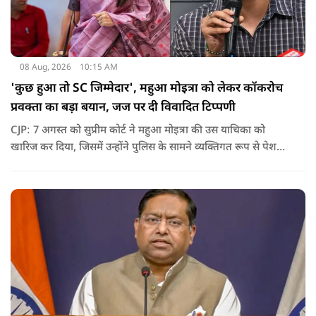
08 Aug, 2026
10:15 AM
'कुछ हुआ तो SC जिम्मेदार', महुआ मोइत्रा को लेकर कॉकरोच
प्रवक्ता का बड़ा बयान, जज पर दी विवादित टिप्पणी
CJP: 7 अगस्त को सुप्रीम कोर्ट ने महुआ मोइत्रा की उस याचिका को
खारिज कर दिया, जिसमें उन्होंने पुलिस के सामने व्यक्तिगत रूप से पेश
होने के बजाय वीडियो कॉन्फ्रेंसिंग के जरिए पेश होने की अनुमति मांगी थी.
सुनवाई के दौरान अदालत की ओर से की गई एक टिप्पणी अब चर्चा का
केंद्र बन गई है.