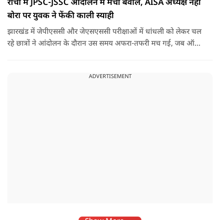
रांची में JPSC-JSSC आंदोलन में मचा बवाल, AISA अध्यक्ष नेहा
बोरा पर युवक ने फेंकी काली स्याही
झारखंड में जेपीएससी और जेएसएससी परीक्षाओं में धांधली को लेकर चल
रहे छात्रों ने आंदोलन के दौरान उस समय अफरा-तफरी मच गई, जब ऑल
इंडिया स्टूडेंट्स एसोसिएशन की राष्ट्रीय अध्यक्ष नेहा बोरा पर एक युवक ने
अचानक काली स्याही फेंक दी.
ADVERTISEMENT