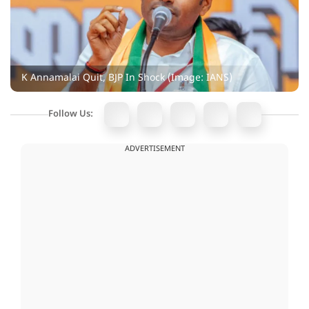
K Annamalai Quit, BJP In Shock (Image: IANS)
Follow Us:
ADVERTISEMENT