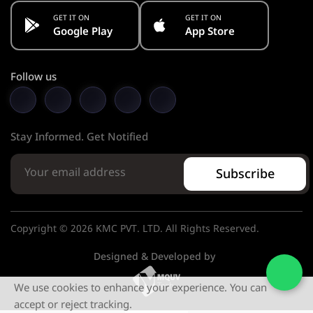
GET IT ON
GET IT ON
Google Play
App Store
Follow us
Stay Informed. Get Notified
Subscribe
Copyright © 2026 KMC PVT. LTD. All Rights Reserved.
Designed & Developed by
We use cookies to enhance your experience. You can
accept or reject tracking.