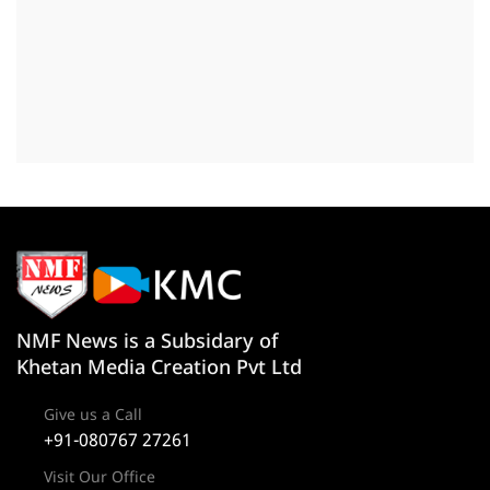
NMF News is a Subsidary of
Khetan Media Creation Pvt Ltd
Give us a Call
+91-080767 27261
Visit Our Office