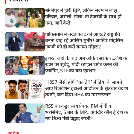
बांकीपुर में हारी BJP, लेकिन सदमे में लालू
परिवार, असली ‘खेला’ तो तेजस्वी के साथ हो
गया, जानें कैसे
पाकिस्तान में तख्तापलट की आहट? राष्ट्रपति
बनना चाह रहे आसिम मुनीर! आखिर मोहसिन
नकवी को ही क्यों बनाया मोहरा?
इशरत जहां के बाद अब अर्पिता सरकार...जैश के
रडार पर सुवेंदु, मोदी स्टाइल टार्गेट करने की
प्लानिंग, STF का बड़ा एक्शन!
'1857 जैसी होगी 'क्रांति'!' मीडिया के सामने
आए रिजर्वेशन हटाओ आंदोलन के सूत्रधार वेदांश
त्यागी, बता दिया RHA का मास्टरप्लान
RSS का कट्टर स्वयंसेवक, PM मोदी का
भरोसेमंद, 5 बार के MP...आखिर कौन हैं देश के
नए शिक्षा मंत्री प्रह्लाद जोशी?
अधिक