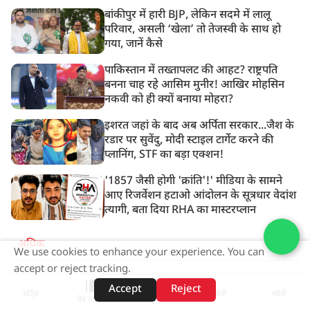
बांकीपुर में हारी BJP, लेकिन सदमे में लालू
परिवार, असली ‘खेला’ तो तेजस्वी के साथ हो
गया, जानें कैसे
पाकिस्तान में तख्तापलट की आहट? राष्ट्रपति
बनना चाह रहे आसिम मुनीर! आखिर मोहसिन
नकवी को ही क्यों बनाया मोहरा?
इशरत जहां के बाद अब अर्पिता सरकार...जैश के
रडार पर सुवेंदु, मोदी स्टाइल टार्गेट करने की
प्लानिंग, STF का बड़ा एक्शन!
'1857 जैसी होगी 'क्रांति'!' मीडिया के सामने
आए रिजर्वेशन हटाओ आंदोलन के सूत्रधार वेदांश
त्यागी, बता दिया RHA का मास्टरप्लान
अधिक
We use cookies to enhance your experience. You can
accept or reject tracking.
ADVERTISEMENT
Accept
Reject
शॉर्ट्स
होम
वीडियो
खोजें
वेब स्टोरीज़