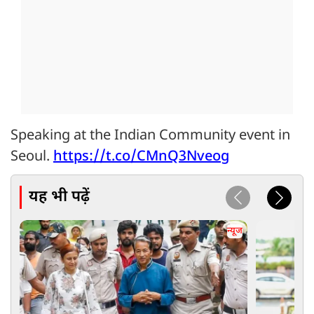
Speaking at the Indian Community event in
Seoul.
https://t.co/CMnQ3Nveog
यह भी पढ़ें
न्यूज