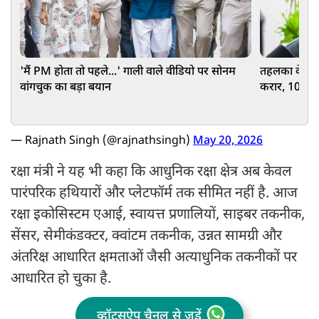
'मैं PM होता तो पहले...' गाली वाले वीडियो पर सोनम
तहलका के पूर्
वांगचुक का बड़ा बयान
करार, 10 साल
अदालत का फ
— Rajnath Singh (@rajnathsingh)
May 20, 2026
रक्षा मंत्री ने यह भी कहा कि आधुनिक रक्षा क्षेत्र अब केवल
पारंपरिक हथियारों और प्लेटफॉर्म तक सीमित नहीं है. आज
रक्षा इकोसिस्टम एआई, स्वायत्त प्रणालियों, साइबर तकनीक,
सेंसर, सेमीकंडक्टर, क्वांटम तकनीक, उन्नत सामग्री और
अंतरिक्ष आधारित क्षमताओं जैसी अत्याधुनिक तकनीकों पर
आधारित हो चुका है.
व्हॉट्सऐप चैनल से जुड़ें