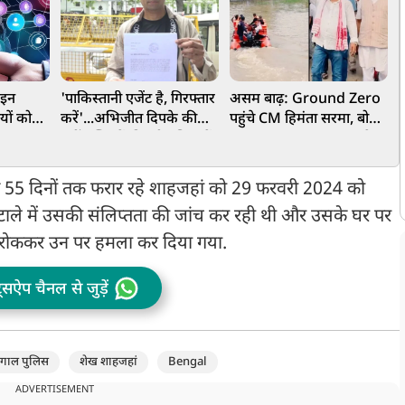
 इन
'पाकिस्तानी एजेंट है, गिरफ्तार
असम बाढ़: Ground Zero
व
यों को
करें'...अभिजीत दिपके की
पहुंचे CM हिमंता सरमा, बोले-
र
िया तलब,
बढ़ीं मुश्किलें, दिल्ली पुलिस में
सरकार हर कदम पर आपके
न
शिकायत दर्ज, की गई गंभीर
साथ है
मांग
 के 55 दिनों तक फरार रहे शाहजहां को 29 फरवरी 2024 को
टाले में उसकी संलिप्तता की जांच कर रही थी और उसके घर पर
ं रोककर उन पर हमला कर दिया गया.
ट्सऐप चैनल से जुड़ें
ंगाल पुलिस
शेख शाहजहां
Bengal
ADVERTISEMENT