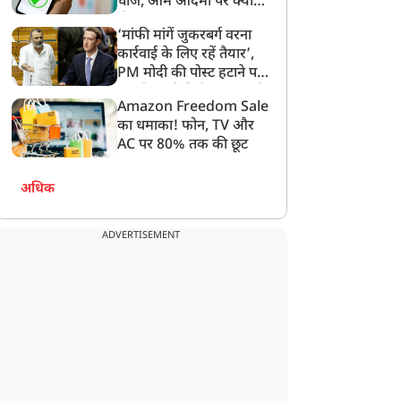
चार्ज, आम आदमी पर क्या
होगा असर?
‘मांफी मांगें जुकरबर्ग वरना
कार्रवाई के लिए रहें तैयार’,
PM मोदी की पोस्ट हटाने पर
संसदीय समिति ने Meta को
ैष्णो देवी मंदिर में 550 करोड़
आर्टिकल 370 हटाए जाने के
Amazon Freedom Sale
लगाई फटकार
ुपए की हेराफेरी? कोर्ट की
सात साल, जम्मू-कश्मीर में
का धमाका! फोन, TV और
िगरानी में पंहुचा 20 टन चंडी
निकली भव्य तिरंगा रैली, PDP
AC पर 80% तक की छूट
का मामला
ने किया विरोध, महबूबा मुफ्ती
ने दिया धरना
अधिक
ADVERTISEMENT