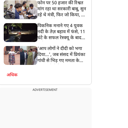
फोन पर 50 हजार की रिश्वत
बेटी को गोद लें प्रधानमंत्री
मांग रहा था सरकारी बाबू, सुन
रहे थे मंत्री, फिर जो किया, वो
सोशल मीडिया पर छा गया
पिकनिक मनाने गए 4 युवक
नदी के तेज़ बहाव में फंसे, 11
घंटे के सफल रेस्क्यू के बाद
बची जान
‘आप लोगों ने दीदी को भगा
दिया…’, जब संसद में प्रियंका
गांधी से भिड़ गए ममता के
सांसद, देखें दिलचस्प Video
अधिक
ADVERTISEMENT