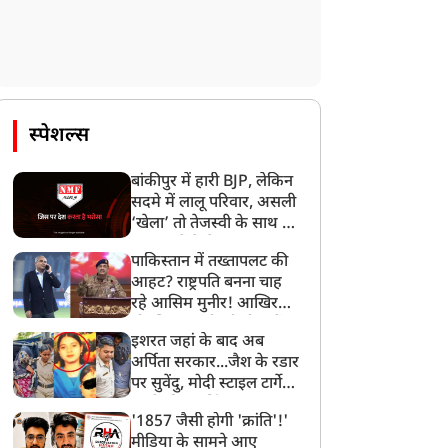
स्पेशल्स
बांकीपुर में हारी BJP, लेकिन
सदमे में लालू परिवार, असली
‘खेला’ तो तेजस्वी के साथ हो
गया, जानें कैसे
पाकिस्तान में तख्तापलट की
आहट? राष्ट्रपति बनना चाह
रहे आसिम मुनीर! आखिर
मोहसिन नकवी को ही क्यों
इशरत जहां के बाद अब
बनाया मोहरा?
अर्पिता सरकार...जैश के रडार
पर सुवेंदु, मोदी स्टाइल टार्गेट
करने की प्लानिंग, STF का
'1857 जैसी होगी 'क्रांति'!'
बड़ा एक्शन!
मीडिया के सामने आए