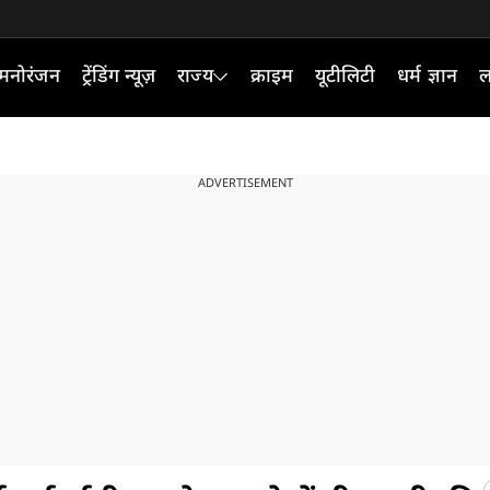
मनोरंजन
ट्रेंडिंग न्यूज़
राज्य
क्राइम
यूटीलिटी
धर्म ज्ञान
ल
ADVERTISEMENT