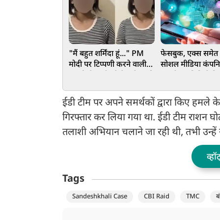
"मैं बहुत शर्मिंदा हूं..." PM
फेसबुक, एक्स समेत
मोदी पर टिप्पणी करने वाली
सोशल मीडिया कंपनि
लड़की ने मांगी पूरे देश से माफी
संसदीय समिति ने क
जानें वजह
ईडी टीम पर अपने समर्थकों द्वारा किए हमले
गिरफ्तार कर लिया गया था. ईडी टीम राशन घो
तलाशी अभियान चलाने जा रही थी, तभी उन्हे
व्हॉ
Tags
Sandeshkhali Case
CBI Raid
TMC
ब