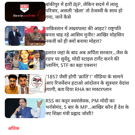
बांकीपुर में हारी BJP, लेकिन सदमे में लालू
परिवार, असली ‘खेला’ तो तेजस्वी के साथ हो
गया, जानें कैसे
पाकिस्तान में तख्तापलट की आहट? राष्ट्रपति
बनना चाह रहे आसिम मुनीर! आखिर मोहसिन
नकवी को ही क्यों बनाया मोहरा?
इशरत जहां के बाद अब अर्पिता सरकार...जैश के
रडार पर सुवेंदु, मोदी स्टाइल टार्गेट करने की
प्लानिंग, STF का बड़ा एक्शन!
'1857 जैसी होगी 'क्रांति'!' मीडिया के सामने
आए रिजर्वेशन हटाओ आंदोलन के सूत्रधार वेदांश
त्यागी, बता दिया RHA का मास्टरप्लान
RSS का कट्टर स्वयंसेवक, PM मोदी का
भरोसेमंद, 5 बार के MP...आखिर कौन हैं देश के
नए शिक्षा मंत्री प्रह्लाद जोशी?
अधिक