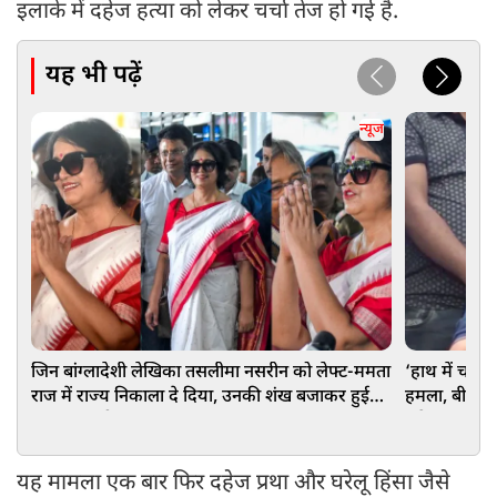
इलाके में दहेज हत्या को लेकर चर्चा तेज हो गई है.
यह भी पढ़ें
न्यूज
जिन बांग्लादेशी लेखिका तसलीमा नसरीन को लेफ्ट-ममता
‘हाथ में चाकू
राज में राज्य निकाला दे दिया, उनकी शंख बजाकर हुई
हमला, बीच प्रे
बंगाल वापसी
अरेस्ट
यह मामला एक बार फिर दहेज प्रथा और घरेलू हिंसा जैसे