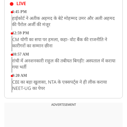
LIVE
3:45 PM
हाईकोर्ट ने अतीक अहमद के बेटे मोहम्मद उमर और अली अहमद
की पैरोल अर्जी की मंजूर
12:59 PM
CM योगी का सपा पर हमला, कहा- वोट बैंक की राजनीति ने
कारीगरों का सम्मान छीना
10:57 AM
रांची में अनशनकारी राहुल की तबीयत बिगड़ी! अस्पताल में कराया
गया भर्ती
9:20 AM
CBI का बड़ा खुलासा, NTA के एक्सपर्ट्स ने ही लीक कराया
NEET-UG का पेपर
8:19 AM
उत्तराखंड: हरिद्वार में गंगा उफान पर, जलस्तर में बढ़ोतरी
ADVERTISEMENT
8:18 AM
UP: लखनऊ में चलती कार में लगी आग, युवक की जिंदा जलकर