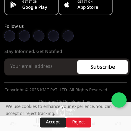
GET IT ON
GET IT ON
Google Play
App Store
Follow us
Stay Informed. Get Notified
Subscribe
Copyright © 2026 KMC PVT. LTD. All Rights Reserved.
Designed & Developed by
We use cookies to enhance your experience. You can
accept or reject tracking.
Accept
Reject
शॉर्ट्स
होम
वीडियो
खोजें
वेब स्टोरीज़