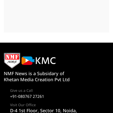
NMF News is a Subsidary of
Khetan Media Creation Pvt Ltd
Give us a Call
+91-080767 27261
Visit Our Office
D-4 1st Floor, Sector 10, Noida,