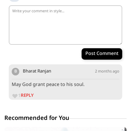
Post Comment
B
Bharat Ranjan
2 months ago
May God grant peace to his soul.
1
REPLY
Recommended for You