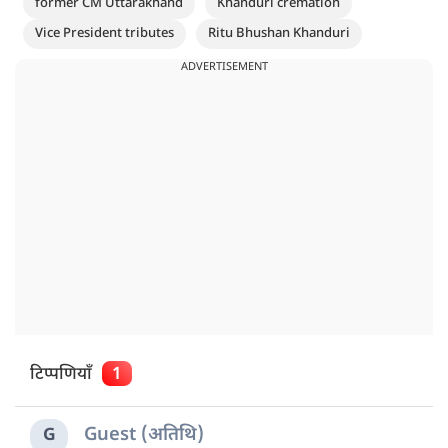
former CM Uttarakhand
Khanduri cremation
Vice President tributes
Ritu Bhushan Khanduri
ADVERTISEMENT
टिप्पणियाँ
1
Guest (अतिथि)
G