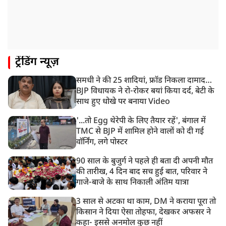
10:42 AM
NIA ने मलप्पुरम विस्फोटक केस में मुख्य साजिशकर्ता को
गिरफ्तार किया
8:26 AM
ट्रेंडिंग न्यूज़
PM मोदी को आया अमेरिकी उपराष्ट्रपति जेडी वेंस का फोन,
रणनीतिक मुद्दों पर हुई बात
समधी ने की 25 शादियां, फ्रॉड निकला दामाद…
8:23 AM
BJP विधायक ने रो-रोकर बयां किया दर्द, बेटी के
रांची: छात्रों और झारखंड सरकार के बीच आज होगी तीसरे दौर
साथ हुए धोखे पर बनाया Video
की बातचीत
'...तो Egg थेरेपी के लिए तैयार रहें', बंगाल में
TMC से BJP में शामिल होने वालों को दी गई
वॉर्निंग, लगे पोस्टर
90 साल के बुजुर्ग ने पहले ही बता दी अपनी मौत
की तारीख, 4 दिन बाद सच हुई बात, परिवार ने
गाजे-बाजे के साथ निकाली अंतिम यात्रा
3 साल से अटका था काम, DM ने कराया पूरा तो
किसान ने दिया ऐसा तोहफा, देखकर अफसर ने
कहा- इससे अनमोल कुछ नहीं