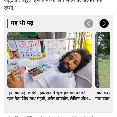
अटूट प्रतिबद्धता हम सभी के लिए सदैव प्रेरणास्रोत बनी
रहेगी.''
यह भी पढ़ें
न्यूज
'इस बार नहीं छोड़ेंगे', झारखंड में भूख हड़ताल पर डटे
'बात का टाइम
छात्र नेता देवेंद्र नाथ महतो, शरीर कमजोर, लेकिन जोश
गया वक्त…', 
हाई!
उठी कश्मीर म