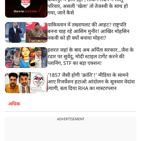
बांकीपुर में हारी BJP, लेकिन सदमे में लालू
परिवार, असली ‘खेला’ तो तेजस्वी के साथ हो
गया, जानें कैसे
पाकिस्तान में तख्तापलट की आहट? राष्ट्रपति
बनना चाह रहे आसिम मुनीर! आखिर मोहसिन
नकवी को ही क्यों बनाया मोहरा?
इशरत जहां के बाद अब अर्पिता सरकार...जैश के
रडार पर सुवेंदु, मोदी स्टाइल टार्गेट करने की
प्लानिंग, STF का बड़ा एक्शन!
'1857 जैसी होगी 'क्रांति'!' मीडिया के सामने
आए रिजर्वेशन हटाओ आंदोलन के सूत्रधार वेदांश
त्यागी, बता दिया RHA का मास्टरप्लान
अधिक
ADVERTISEMENT