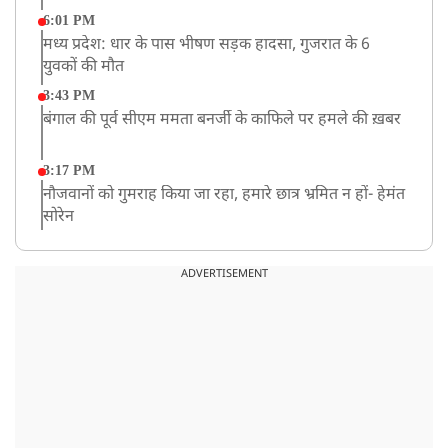
6:01 PM
मध्य प्रदेश: धार के पास भीषण सड़क हादसा, गुजरात के 6
युवकों की मौत
3:43 PM
बंगाल की पूर्व सीएम ममता बनर्जी के काफिले पर हमले की ख़बर
3:17 PM
नौजवानों को गुमराह किया जा रहा, हमारे छात्र भ्रमित न हों- हेमंत
सोरेन
2:03 PM
बारामती में निजी ट्रेनिंग विमान दुर्घटनाग्रस्त, किसी के घायल होने
ADVERTISEMENT
की कोई सूचना नहीं
12:16 PM
JPSC परीक्षा विवाद: अनशन पर बैठे छात्र नेता देवेंद्र महतो की
तबीयत बिगड़ी
10:44 AM
रांचीः छात्रों के समर्थन में विधायक जयराम महतो ने शुरू किया
निर्जला उपवास