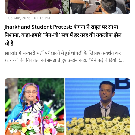
06 Aug, 2026
01:15 PM
Jharkhand Student Protest: कंगना ने राहुल पर साधा
निशाना, कहा-हमारे 'जेन-जी' सच में हर तरह की तकलीफ झेल
रहे हैं
झारखंड में सरकारी भर्ती परीक्षाओं में हुई धांधली के खिलाफ प्रदर्शन कर
रहे बच्चों की विवशता को समझाते हुए उन्होंने कहा, "मैंने कई वीडियो देखे
हैं कि बच्चों को त्रिपाल लगाने की इजाजत नहीं दी जा रही है. खाने की
ठीक स्थिति नहीं है, बच्चों ने दो-तीन दिन से कपड़े नहीं बदले हैं. हालात
यहां तक गंभीर हैं कि बच्चों के पास ऑनलाइन फूड नहीं जा पा रहा है. ऐसी
स्थिति में राहुल गांधी वहां नहीं पहुंच रहे हैं.