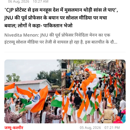
06 Aug, 2026
10:27 AM
'CJP प्रोटेस्ट से इस मनहूस देश में मुसलमान थोड़ी सांस ले पाए',
JNU की पूर्व प्रोफेसर के बयान पर सोशल मीडिया पर मचा
बवाल; लोगों ने कहा- पाकिस्तान भेजो
Nivedita Menon: JNU की पूर्व प्रोफेसर निवेदिता मेनन का एक
इंटरव्यू सोशल मीडिया पर तेजी से वायरल हो रहा है. इस बातचीत के दौरान
उन्होंने देश, मुसलमानों और CJP (Cockroach Janata Party) के
विरोध प्रदर्शनों पर अपनी राय रखी. लेकिन उनके एक बयान ने सबसे
ज्यादा विवाद खड़ा कर दिया.
जम्मू-कश्मीर
05 Aug, 2026
07:21 PM