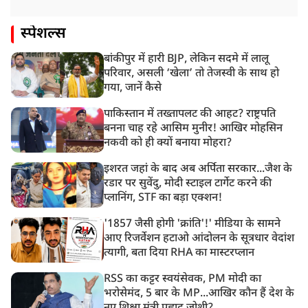
स्पेशल्स
बांकीपुर में हारी BJP, लेकिन सदमे में लालू
परिवार, असली ‘खेला’ तो तेजस्वी के साथ हो
गया, जानें कैसे
पाकिस्तान में तख्तापलट की आहट? राष्ट्रपति
बनना चाह रहे आसिम मुनीर! आखिर मोहसिन
नकवी को ही क्यों बनाया मोहरा?
इशरत जहां के बाद अब अर्पिता सरकार...जैश के
रडार पर सुवेंदु, मोदी स्टाइल टार्गेट करने की
प्लानिंग, STF का बड़ा एक्शन!
'1857 जैसी होगी 'क्रांति'!' मीडिया के सामने
आए रिजर्वेशन हटाओ आंदोलन के सूत्रधार वेदांश
त्यागी, बता दिया RHA का मास्टरप्लान
RSS का कट्टर स्वयंसेवक, PM मोदी का
भरोसेमंद, 5 बार के MP...आखिर कौन हैं देश के