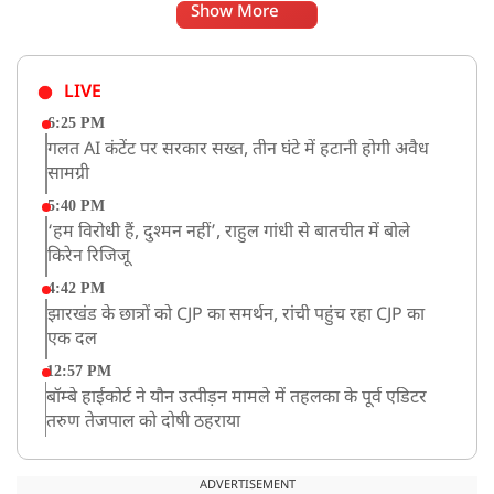
Show More
LIVE
6:25 PM
गलत AI कंटेंट पर सरकार सख्त, तीन घंटे में हटानी होगी अवैध
सामग्री
5:40 PM
‘हम विरोधी हैं, दुश्मन नहीं’, राहुल गांधी से बातचीत में बोले
किरेन रिजिजू
4:42 PM
झारखंड के छात्रों को CJP का समर्थन, रांची पहुंच रहा CJP का
एक दल
12:57 PM
बॉम्बे हाईकोर्ट ने यौन उत्पीड़न मामले में तहलका के पूर्व एडिटर
तरुण तेजपाल को दोषी ठहराया
12:47 PM
माफिया अतीक अहमद के छोटे बेटे अबान की एक्सीडेंट में मौत
ADVERTISEMENT