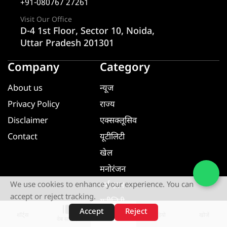
+91-080767 27261
Visit Our Office
D-4 1st Floor, Sector 10, Noida,
Uttar Pradesh 201301
Company
Category
About us
न्यूज
Privacy Policy
राज्य
Disclaimer
एक्सक्लूसिव
Contact
यूटीलिटी
खेल
मनोरंजन
धर्म ज्ञान
We use cookies to enhance your experience. You can
accept or reject tracking.
यूटीलिटी
Accept
Reject
शॉर्ट्स
होम
वीडियो
खोजें
वेब स्टोरीज़