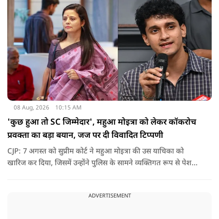
08 Aug, 2026
10:15 AM
'कुछ हुआ तो SC जिम्मेदार', महुआ मोइत्रा को लेकर कॉकरोच
प्रवक्ता का बड़ा बयान, जज पर दी विवादित टिप्पणी
CJP: 7 अगस्त को सुप्रीम कोर्ट ने महुआ मोइत्रा की उस याचिका को
खारिज कर दिया, जिसमें उन्होंने पुलिस के सामने व्यक्तिगत रूप से पेश
होने के बजाय वीडियो कॉन्फ्रेंसिंग के जरिए पेश होने की अनुमति मांगी थी.
सुनवाई के दौरान अदालत की ओर से की गई एक टिप्पणी अब चर्चा का
ADVERTISEMENT
केंद्र बन गई है.