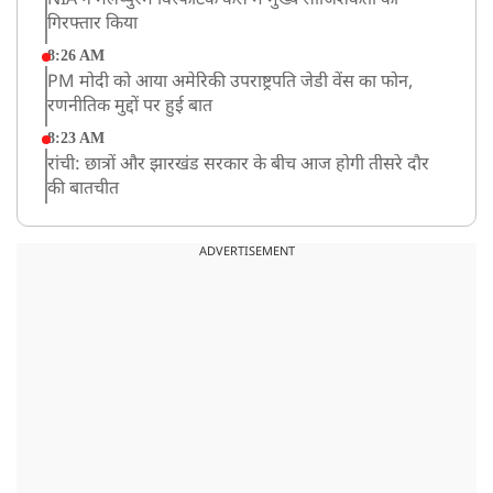
NIA ने मलप्पुरम विस्फोटक केस में मुख्य साजिशकर्ता को
गिरफ्तार किया
8:26 AM
PM मोदी को आया अमेरिकी उपराष्ट्रपति जेडी वेंस का फोन,
रणनीतिक मुद्दों पर हुई बात
8:23 AM
रांची: छात्रों और झारखंड सरकार के बीच आज होगी तीसरे दौर
की बातचीत
8:22 AM
देशभर में आज से 'हर घर तिरंगा' अभियान, सीएम योगी लखनऊ
ADVERTISEMENT
में करेंगे यात्रा का शुभारंभ
8:21 AM
गाज़ियाबाद में मुठभेड़, 3 ड्रग तस्कर गिरफ्तार, 21 किलो गांजा
बरामद