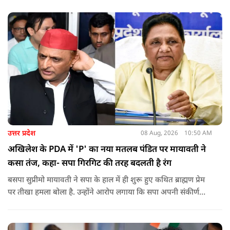
को रोक रहे थे और उनके साथ ठीक तरीके से पेश नहीं आ रहे थे. इसी बात
को लेकर दिपके की पुलिस अधिकारी से तीखी बहस हो गई.
उत्तर प्रदेश
08 Aug, 2026
10:50 AM
अखिलेश के PDA में 'P' का नया मतलब पंडित पर मायावती ने
कसा तंज, कहा- सपा गिरगिट की तरह बदलती है रंग
बसपा सुप्रीमो मायावती ने सपा के हाल में ही शुरू हुए कथित ब्राह्मण प्रेम
पर तीखा हमला बोला है. उन्होंने आरोप लगाया कि सपा अपनी संकीर्ण
जातिवादी राजनीति और चुनावी स्वार्थ के चलते समय-समय पर अपना
राजनीतिक रंग बदलती रही है.