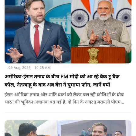
09 Aug, 2026
10:25 AM
अमेरिका-ईरान तनाव के बीच PM मोदी को आ रहे बैक टू बैक
कॉल, नेतन्याहू के बाद अब वेंस ने घुमाया फोन, जानें क्यों
ईरान-अमेरिका तनाव और शांति वार्ता को लेकर चल रही कोशिशों के बीच
भारत की भूमिका अचानक बढ़ गई है. दो दिन के अंदर इजरायली पीएम
नेतन्याहू और अमेरिकी उपराष्ट्रपति जेडी वेंस का पीएम मोदी का फोन
आया. इस दौरान रणनीतिक मुद्दों पर बात हुई.