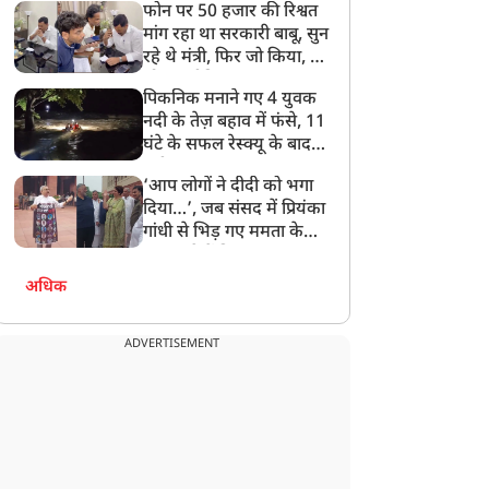
फोन पर 50 हजार की रिश्वत
बेटी को गोद लें प्रधानमंत्री
मांग रहा था सरकारी बाबू, सुन
रहे थे मंत्री, फिर जो किया, वो
सोशल मीडिया पर छा गया
पिकनिक मनाने गए 4 युवक
नदी के तेज़ बहाव में फंसे, 11
घंटे के सफल रेस्क्यू के बाद
बची जान
‘आप लोगों ने दीदी को भगा
दिया…’, जब संसद में प्रियंका
गांधी से भिड़ गए ममता के
सांसद, देखें दिलचस्प Video
अधिक
ADVERTISEMENT