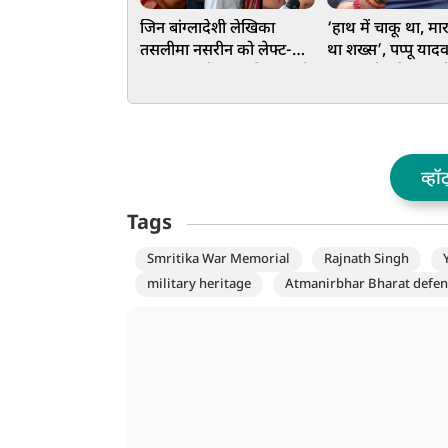
जिन बांग्लादेशी लेखिका
‘हाथ में चाकू था, म
तसलीमा नसरीन को लेफ्ट-
था शख्स’, पप्पू याद
ममता राज में राज्य निकाला दे
हमला, बीच प्रेस कॉन्फ्
दिया, उनकी शंख बजाकर हुई
गई चप्पल, एक संदिग्
बंगाल वापसी
व्हॉ
Tags
Smritika War Memorial
Rajnath Singh
military heritage
Atmanirbhar Bharat defen