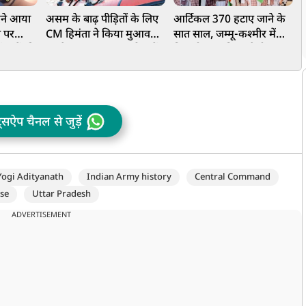
ारने आया
असम के बाढ़ पीड़ितों के लिए
आर्टिकल 370 हटाए जाने के
व पर
CM हिमंता ने किया मुआवजे
सात साल, जम्मू-कश्मीर में
P
रेंस फेंकी
का ऐलान, 75 हजार परिवारों
निकली भव्य तिरंगा रैली, PDP
स
ध अरेस्ट
के खाते में पहुंचे ₹15-15
ने किया विरोध, महबूबा मुफ्ती
'
हजार
ने दिया धरना
त
ट्सऐप चैनल से जुड़ें
Yogi Adityanath
Indian Army history
Central Command
se
Uttar Pradesh
ADVERTISEMENT