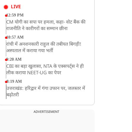
LIVE
12:59 PM
CM योगी का सपा पर हमला, कहा- वोट बैंक की
राजनीति ने कारीगरों का सम्मान छीना
10:57 AM
रांची में अनशनकारी राहुल की तबीयत बिगड़ी!
अस्पताल में कराया गया भर्ती
9:20 AM
CBI का बड़ा खुलासा, NTA के एक्सपर्ट्स ने ही
लीक कराया NEET-UG का पेपर
8:19 AM
उत्तराखंड: हरिद्वार में गंगा उफान पर, जलस्तर में
बढ़ोतरी
8:18 AM
UP: लखनऊ में चलती कार में लगी आग, युवक
ADVERTISEMENT
की जिंदा जलकर मौत