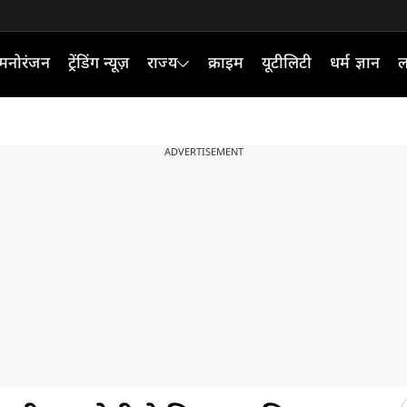
मनोरंजन
ट्रेंडिंग न्यूज़
राज्य
क्राइम
यूटीलिटी
धर्म ज्ञान
ल
ADVERTISEMENT