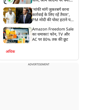
चार्ज, आम आदमी पर क्या
होगा असर?
‘मांफी मांगें जुकरबर्ग वरना
कार्रवाई के लिए रहें तैयार’,
PM मोदी की पोस्ट हटाने पर
संसदीय समिति ने Meta को
Amazon Freedom Sale
लगाई फटकार
का धमाका! फोन, TV और
AC पर 80% तक की छूट
अधिक
ADVERTISEMENT
न्यूज
न्यूज