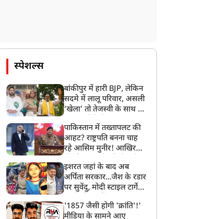
Jharkhand Student
तहलका के पूर्व एडिटर तरुण
rotest: कंगना ने राहुल पर
तेजपाल रेप केस में दोषी
ाधा निशाना, कहा-हमारे
करार, 10 साल की सजा, जानें
जेन-जी' सच में हर तरह की
कैसे पलट गया निचली अदालत
कलीफ झेल रहे हैं
का फैसला
स्पेशल्स
बांकीपुर में हारी BJP, लेकिन
सदमे में लालू परिवार, असली
‘खेला’ तो तेजस्वी के साथ हो
गया, जानें कैसे
पाकिस्तान में तख्तापलट की
आहट? राष्ट्रपति बनना चाह
रहे आसिम मुनीर! आखिर
मोहसिन नकवी को ही क्यों
इशरत जहां के बाद अब
बनाया मोहरा?
अर्पिता सरकार...जैश के रडार
पर सुवेंदु, मोदी स्टाइल टार्गेट
करने की प्लानिंग, STF का
'1857 जैसी होगी 'क्रांति'!'
बड़ा एक्शन!
मीडिया के सामने आए