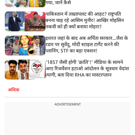
गया, जानें कैसे
पाकिस्तान में तख्तापलट की आहट? राष्ट्रपति
बनना चाह रहे आसिम मुनीर! आखिर मोहसिन
नकवी को ही क्यों बनाया मोहरा?
इशरत जहां के बाद अब अर्पिता सरकार...जैश के
रडार पर सुवेंदु, मोदी स्टाइल टार्गेट करने की
प्लानिंग, STF का बड़ा एक्शन!
'1857 जैसी होगी 'क्रांति'!' मीडिया के सामने
आए रिजर्वेशन हटाओ आंदोलन के सूत्रधार वेदांश
त्यागी, बता दिया RHA का मास्टरप्लान
अधिक
ADVERTISEMENT