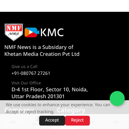
NMF News is a Subsidary of
Khetan Media Creation Pvt Ltd
Give us a Call
+91-080767 27261
Visit Our Office
D-4 1st Floor, Sector 10, Noida,
Uttar Pradesh 201301
We use cookies to enhance your experience. You can
Company
Category
accept or reject tracking.
Accept
Reject
About us
न्यूज
शॉर्ट्स
होम
वीडियो
खोजें
वेब स्टोरीज़