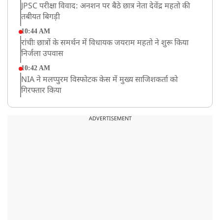
JPSC परीक्षा विवाद: अनशन पर बैठे छात्र नेता देवेंद्र महतो की
तबीयत बिगड़ी
10:44 AM
रांचीः छात्रों के समर्थन में विधायक जयराम महतो ने शुरू किया
निर्जला उपवास
10:42 AM
NIA ने मलप्पुरम विस्फोटक केस में मुख्य साजिशकर्ता को
गिरफ्तार किया
8:26 AM
PM मोदी को आया अमेरिकी उपराष्ट्रपति जेडी वेंस का फोन,
ADVERTISEMENT
रणनीतिक मुद्दों पर हुई बात
8:23 AM
रांची: छात्रों और झारखंड सरकार के बीच आज होगी तीसरे दौर
की बातचीत
8:22 AM
देशभर में आज से 'हर घर तिरंगा' अभियान, सीएम योगी लखनऊ
में करेंगे यात्रा का शुभारंभ
8:21 AM