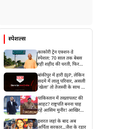
स्पेशल्स
काकोरी ट्रेन एक्शन-डे
स्पेशल: 70 साल तक बेबस
रही शहीद की धरती, फिर
CM योगी ने मिटा दिया तीन
बांकीपुर में हारी BJP, लेकिन
पीढ़ियों का दर्द
सदमे में लालू परिवार, असली
‘खेला’ तो तेजस्वी के साथ हो
गया, जानें कैसे
पाकिस्तान में तख्तापलट की
आहट? राष्ट्रपति बनना चाह
रहे आसिम मुनीर! आखिर
मोहसिन नकवी को ही क्यों
इशरत जहां के बाद अब
बनाया मोहरा?
अर्पिता सरकार...जैश के रडार