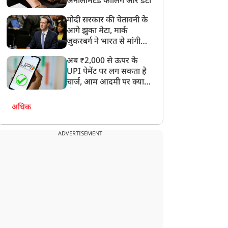
अनलिमिटेड कॉलिंग और डेटा
मोदी सरकार की चेतावनी के
आगे झुका मेटा, मार्क
ज़ुकरबर्ग ने भारत से मांगी
न्यूज
न्यूज
माफ़ी, गलती भी स्वीकार की
अब ₹2,000 से ऊपर के
UPI पेमेंट पर लग सकता है
चार्ज, आम आदमी पर क्या
होगा असर?
अधिक
ोदी कैबिनेट का बड़ा
मोहन भागवत के बयान पर
ैसला… गुवाहाटी-तेजपुर 4-
अभिजीत दिपके का तंज,
ADVERTISEMENT
ेन हाईवे परियोजना को दी
Gen Z के आलोचकों को
ंजूरी, जानें सेना के लिए कैसे
दिया जवाब
होगा मददगार