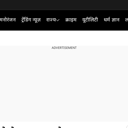
मनोरंजन
ट्रेंडिंग न्यूज़
राज्य
क्राइम
यूटीलिटी
धर्म ज्ञान
ल
ADVERTISEMENT