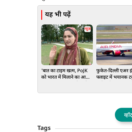
यह भी पढ़ें
न्यूज
'बात का टाइम खत्म, PoJK
फुकेत-दिल्ली एअर इ
को भारत में मिलाने का आ
फ्लाइट में भयानक टर्ब
गया वक्त…', पाक फौज की
कई यात्री घायल, सुरक
बर्बर कार्रवाई के खिलाफ उठी
लैंडिंग
कश्मीर में आवाज
व्हॉ
Tags