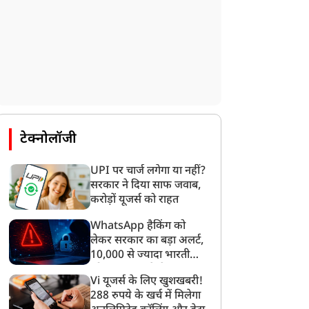
टेक्नोलॉजी
UPI पर चार्ज लगेगा या नहीं?
सरकार ने दिया साफ जवाब,
करोड़ों यूजर्स को राहत
WhatsApp हैकिंग को
लेकर सरकार का बड़ा अलर्ट,
10,000 से ज्यादा भारतीयों
को साइबर हमले से बचाया
Vi यूजर्स के लिए खुशखबरी!
गया
288 रुपये के खर्च में मिलेगा