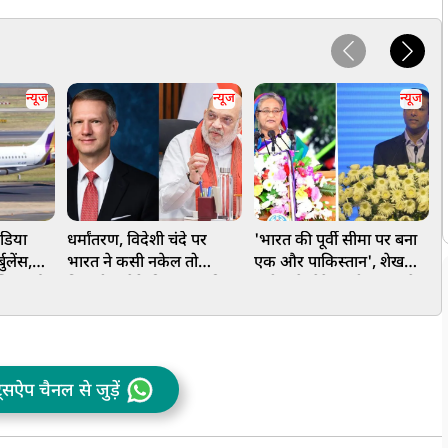
न्यूज
न्यूज
न्यूज
ंडिया
धर्मांतरण, विदेशी चंदे पर
'भारत की पूर्वी सीमा पर बना
म
ुलेंस,
भारत ने कसी नकेल तो
एक और पाकिस्तान', शेख
फ
्षित हुई
निकली अमेरिकी सांसद की
हसीना के बेटे साजीब जॉय ने
ल
चीख, विरोध से साबित हुआ,
बांग्लादेश से सतर्क रहने को
म
क्यों जरूरी है FCRA कानून
कहा
ट्सऐप चैनल से जुड़ें