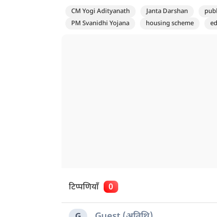
CM Yogi Adityanath
Janta Darshan
publ
PM Svanidhi Yojana
housing scheme
ed
टिप्पणियाँ
0
Guest (अतिथि)
G