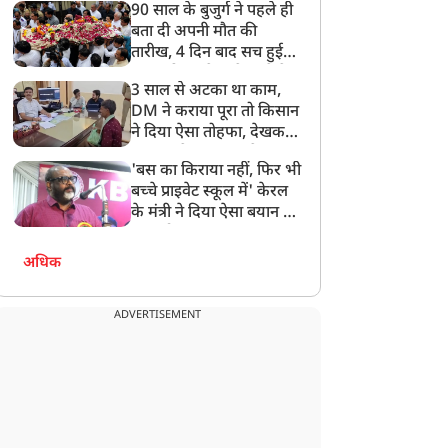
90 साल के बुजुर्ग ने पहले ही
बता दी अपनी मौत की
तारीख, 4 दिन बाद सच हुई
बात, परिवार ने गाजे-बाजे के
3 साल से अटका था काम,
साथ निकाली अंतिम यात्रा
DM ने कराया पूरा तो किसान
ने दिया ऐसा तोहफा, देखकर
अफसर ने कहा- इससे
'बस का किराया नहीं, फिर भी
अनमोल कुछ नहीं
बच्चे प्राइवेट स्कूल में' केरल
के मंत्री ने दिया ऐसा बयान की
खड़ा हो गया बड़ा बवाल
अधिक
ADVERTISEMENT