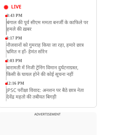
LIVE
3:43 PM
बंगाल की पूर्व सीएम ममता बनर्जी के काफिले पर
हमले की ख़बर
3:17 PM
नौजवानों को गुमराह किया जा रहा, हमारे छात्र
भ्रमित न हों- हेमंत सोरेन
2:03 PM
बारामती में निजी ट्रेनिंग विमान दुर्घटनाग्रस्त,
किसी के घायल होने की कोई सूचना नहीं
12:16 PM
JPSC परीक्षा विवाद: अनशन पर बैठे छात्र नेता
देवेंद्र महतो की तबीयत बिगड़ी
10:44 AM
रांचीः छात्रों के समर्थन में विधायक जयराम महतो
ADVERTISEMENT
ने शुरू किया निर्जला उपवास
10:42 AM